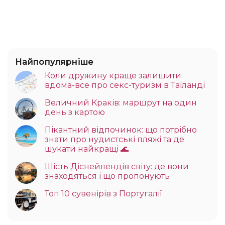
Найпопулярніше
Коли дружину краще залишити
вдома-все про секс-туризм в Таїланді
Величний Краків: маршрут на один
день з картою
Пікантний відпочинок: що потрібно
знати про нудистські пляжі та де
шукати найкращі 🌊
Шість Діснейлендів світу: де вони
знаходяться і що пропонують
Топ 10 сувенірів з Португалії