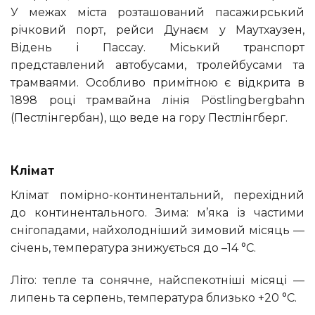
У межах міста розташований пасажирський
річковий порт, рейси Дунаєм у Маутхаузен,
Відень і Пассау. Міський транспорт
представлений автобусами, тролейбусами та
трамваями. Особливо примітною є відкрита в
1898 році трамвайна лінія Pöstlingbergbahn
(Пестлінгербан), що веде на гору Пестлінгберг.
Клімат
Клімат помірно-континентальний, перехідний
до континентального. Зима: м’яка із частими
снігопадами, найхолодніший зимовий місяць —
січень, температура знижується до –14 °C.
Літо: тепле та сонячне, найспекотніші місяці —
липень та серпень, температура близько +20 °C.