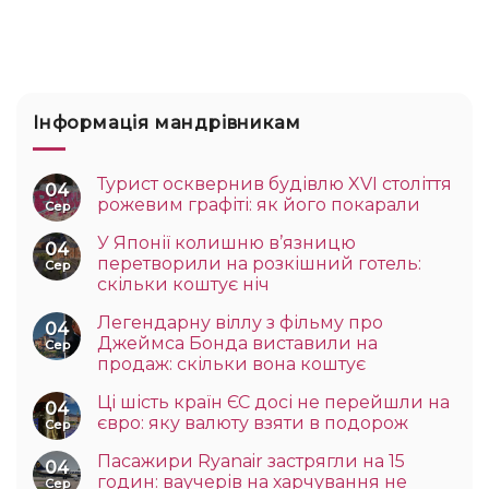
Інформація мандрівникам
Турист осквернив будівлю XVI століття
04
рожевим графіті: як його покарали
Сер
У Японії колишню в’язницю
04
перетворили на розкішний готель:
Сер
скільки коштує ніч
Легендарну віллу з фільму про
04
Джеймса Бонда виставили на
Сер
продаж: скільки вона коштує
Ці шість країн ЄС досі не перейшли на
04
євро: яку валюту взяти в подорож
Сер
Пасажири Ryanair застрягли на 15
04
годин: ваучерів на харчування не
Сер