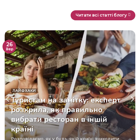
Читати всі статті блогу
26
Вер
ЛАЙФХАКИ
Туристам на замітку: експерт
розкрила, як правильно
вибрати ресторан в іншій
країні
Розповідаємо, як у будь-якій країні знаходити