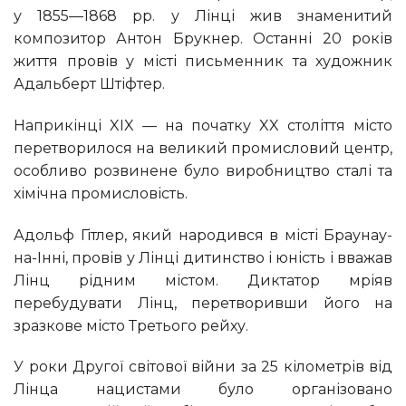
у 1855—1868 pp. у Лінці жив знаменитий
композитор Антон Брукнер. Останні 20 років
життя провів у місті письменник та художник
Адальберт Штіфтер.
Наприкінці XIX — на початку XX століття місто
перетворилося на великий промисловий центр,
особливо розвинене було виробництво сталі та
хімічна промисловість.
Адольф Гітлер, який народився в місті Браунау-
на-Інні, провів у Лінці дитинство і юність і вважав
Лінц рідним містом. Диктатор мріяв
перебудувати Лінц, перетворивши його на
зразкове місто Третього рейху.
У роки Другої світової війни за 25 кілометрів від
Лінца нацистами було організовано