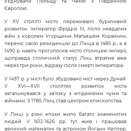
з’єднували Польщу та Чехію з Південною
Європою.
У XV столітті місто переживало бурхливий
розвиток. Імператор Фрідріх III, після невдалих
війн з королем Угорщини Матьяшем Корвіним,
переніс свою резиденцію до Лінца в 1485 р., а в
1490 р. навіть проголосив місто столицею імперії,
щоправда столичний статус Лінц втратив вже
через три роки, відразу після смерті імператора.
У 1497 р. у місті було збудовано міст через Дунай.
У XVI—XVII століттях розвиток міста
загальмувався у зв’язку з епідеміями чуми та
війнами. З 1785 Лінц став центром єпископства.
У Лінці у різні епохи жило багато знаменитих
людей. У 1612-1626 pp. тут жив і працював
великий математик та астроном Йоганн Кеплер,