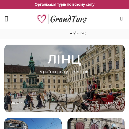
Перейти
Організація турів по всьому світу
до
змісту
4.6/5 - (26)
ЛІНЦ
Країни світу
-
Австрія
На мапі
Погода