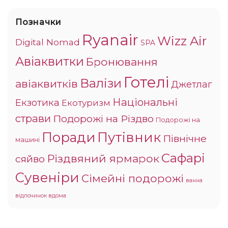
Позначки
Ryanair
Wizz Air
Digital Nomad
SPA
Авіаквитки
Бронювання
Готелі
Валізи
авіаквитків
Джетлаг
Національні
Екзотика
Екотуризм
страви
Подорожі на Різдво
Подорожі на
Поради
Путівник
Північне
машині
Сафарі
Різдвяний ярмарок
сяйво
Сувеніри
Сімейні подорожі
ванна
відпочинок вдома