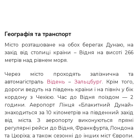
Географія та транспорт
Місто розташоване на обох берегах Дунаю, на
захід від столиці країни – Відня на висоті 266
метрів над рівнем моря.
Через місто проходять залізнична та
автомагістраль
Відень
–
Зальцбург
. Крім того,
дороги ведуть на південь країни і на північ у бік
кордону з Чехією. Час до Відня поїздом — 2
години. Аеропорт Лінця «Блакитний Дунай»
знаходиться за 10 кілометрів на південний захід
від міста. З аеропорту виконуються прямі
регулярні рейси до Відня, Франкфурта, Лондона
та Цюріха; а також сезонні до інших міст Європи.