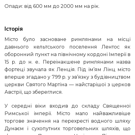
Опади: від 600 мм до 2000 мм на рік.
Історія
Місто було засноване римлянами на місці
давнього кельтського поселення Лентос як
оборонний пункт на північному кордоні Імперії в
15 р. до н. е.. Переінакшене римлянами назва
фортеці звучала як Ленція. Під ім’ям Лінц місто
вперше згадано у 799 р. у зв’язку з будівництвом
церкви Святого Мартіна — найстарішої з церков
Австрії, що збереглися.
У середні віки входив до складу Священної
Римської імперії. Місто мало найважливіше
торгове значення на перехресті водного шляху
Дунаєм і сухопутних торговельних шляхів, що