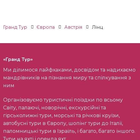
Гранд Тур
Європа
Австрія
Лінц
«Гранд Тур»
Ми ділимося лайфхаками, досвідом та надихаємо
мандрівників на пізнання миру та спілкування з
ним
Організовуємо туристичні поїздки по всьому
Світу, палаючі, новорічні, екскурсійні та
гірськолижні тури, морські та річкові круїзи,
автобусні тури в Європу, шопінг тури до Італії,
паломницькі тури в Ізраїль, і багато, багато іншого.
Тури на яхті і оренда яхт.