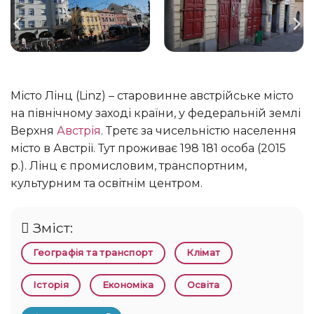
Місто Лінц (Linz) – старовинне австрійське місто
на північному заході країни, у федеральній землі
Верхня
Австрія
. Третє за чисельністю населення
місто в Австрії. Тут проживає 198 181 особа (2015
р.). Лінц є промисловим, транспортним,
культурним та освітнім центром.
Зміст:
Географія та транспорт
Клімат
Історія
Економіка
Освіта