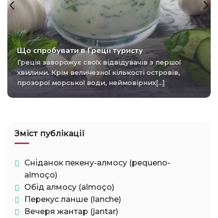
Що спробувати в Греції туристу
Греція заворожує своїх відвідувачів з першої
хвилини. Крім величезної кількості островів,
прозорої морської води, неймовірних[...]
Зміст публікації
Сніданок пекену-алмосу (pequeno-
almoço)
Обід алмосу (almoço)
Перекус ланше (lanche)
Вечеря жантар (jantar)