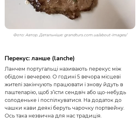
Фото: Автор. Детальніше: grandturs.com.ua/about-images/
Перекус: ланше (lanche)
Ланчем португальці називають перекус між
обідом і вечерею. О годині 5 вечора місцеві
жителі закінчують працювати і знову йдуть в
паштеларію, щоб з’їсти сендвіч або що-небудь
солоденьке і поспілкуватися. На додаток до
чашки кави деякі беруть чарочку портвейну.
Ось така незвична для нас традиція.