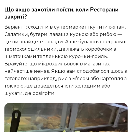
Що якщо захотіли поїсти, коли Ресторани
закриті?
Варіант 1: сходити в супермаркет і купити їжі там.
Салатики, бутери, лаваш з куркою або рибою —
це ви знайдете завжди. А ще бувають спеціальні
термохолодильники, де лежать коробочки з
шматочками тепленькою курочки-гриль.
Врахуйте, що мікрохвильовок в магазинах
найчастіше немає. Якщо вам сподобалося щось з
готового: наприклад, рис з м’ясом або картопля з
тріскою,-це доведеться їсти холодним або
шукати, де розігріти.