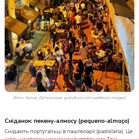
Фото: Автор. Детальніше: grandturs.com.ua/about-images/
Сніданок: пекену-алмосу (pequeno-almoço)
Снідають португальці в паштеларії (pastelaria). Це