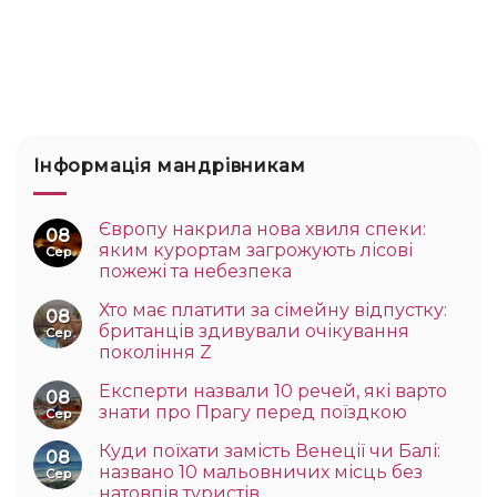
Інформація мандрівникам
Європу накрила нова хвиля спеки:
08
яким курортам загрожують лісові
Сер
пожежі та небезпека
Хто має платити за сімейну відпустку:
08
британців здивували очікування
Сер
покоління Z
Експерти назвали 10 речей, які варто
08
знати про Прагу перед поїздкою
Сер
Куди поїхати замість Венеції чи Балі:
08
названо 10 мальовничих місць без
Сер
натовпів туристів