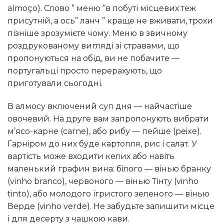
almoço). Слово ” меню “в побуті місцевих теж
присутній, а ось” ланч ” краще не вживати, трохи
пізніше зрозумієте чому. Меню в звичному
роздрукованому вигляді зі стравами, що
пропонуються на обід, ви не побачите —
португальці просто перерахують, що
приготували сьогодні.
В алмосу включений суп дня — найчастіше
овочевий. На друге вам запропонують вибрати
м’ясо-карне (carne), або рибу — пейше (peixe).
Гарніром до них буде картопля, рис і салат. У
вартість може входити келих або навіть
маленький графин вина: білого — вінью бранку
(vinho branco), червоного — вінью Тінту (vinho
tinto), або молодого ігристого зеленого — вінью
Верде (vinho verde). Не забудьте залишити місце
і для десерту з чашкою кави.