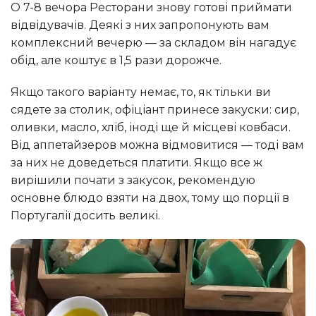
О 7-8 вечора Ресторани знову готові приймати
відвідувачів. Деякі з них запропонують вам
комплексний вечерю — за складом він нагадує
обід, але коштує в 1,5 рази дорожче.
Якщо такого варіанту немає, то, як тільки ви
сядете за столик, офіціант принесе закуски: сир,
оливки, масло, хліб, іноді ще й місцеві ковбаси.
Від аппетайзеров можна відмовитися — тоді вам
за них не доведеться платити. Якщо все ж
вирішили почати з закусок, рекомендую
основне блюдо взяти на двох, тому що порції в
Португалії досить великі.