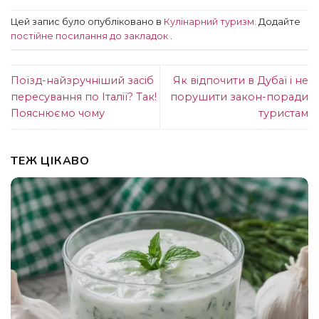
Цей запис було опубліковано в
Кулінарний туризм
. Додайте
постійне посилання до закладок
.
Поїзд-найзручніший засіб
Як відпочити в Дубаї і не
пересування по Італії? Так!
порушити закон-поради
Пояснюємо чому
туристам
ТЕЖ ЦІКАВО