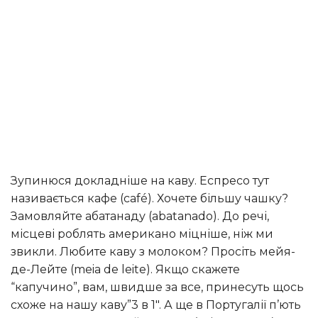
Зупинюся докладніше на каву. Еспресо тут
називається кафе (café). Хочете більшу чашку?
Замовляйте абатанаду (abatanado). До речі,
місцеві роблять американо міцніше, ніж ми
звикли. Любите каву з молоком? Просіть мейя-
де-Лейте (meia de leite). Якщо скажете
“капучино”, вам, швидше за все, принесуть щось
схоже на нашу каву”3 в 1″. А ще в Португалії п’ють