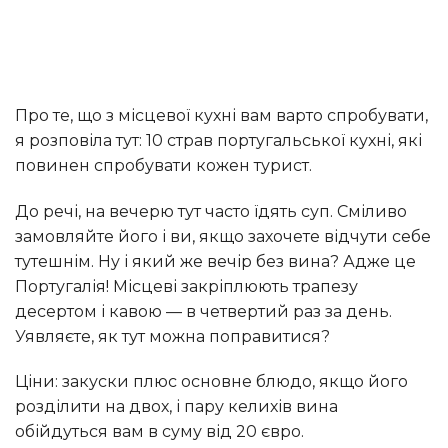
Про те, що з місцевої кухні вам варто спробувати,
я розповіла тут: 10 страв португальської кухні, які
повинен спробувати кожен турист.
До речі, на вечерю тут часто їдять суп. Сміливо
замовляйте його і ви, якщо захочете відчути себе
тутешнім. Ну і який же вечір без вина? Адже це
Португалія! Місцеві закріплюють трапезу
десертом і кавою — в четвертий раз за день.
Уявляєте, як тут можна поправитися?
Ціни: закуски плюс основне блюдо, якщо його
розділити на двох, і пару келихів вина
обійдуться вам в суму від 20 євро.