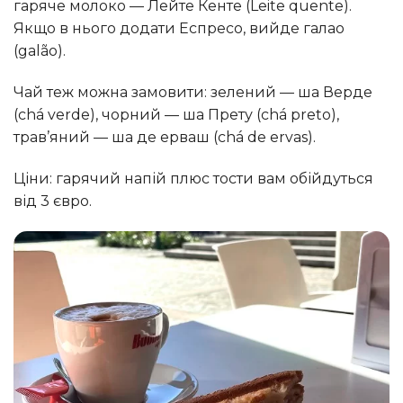
гаряче молоко — Лейте Кенте (Leite quente).
Якщо в нього додати Еспресо, вийде галао
(galão).
Чай теж можна замовити: зелений — ша Верде
(chá verde), чорний — ша Прету (chá preto),
трав’яний — ша де ерваш (chá de ervas).
Ціни: гарячий напій плюс тости вам обійдуться
від 3 євро.