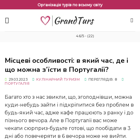
Перейти
Організація турів по всьому світу
до
змісту
4.6/5 - (22)
Місцеві особливості: в який час, де і
що можна з’їсти в Португалії?
29.03.2023
КУЛІНАРНИЙ ТУРИЗМ
ПЕРЕГЛЯДІВ: 8
ПОРТУГАЛІЯ
Багато хто з нас звикли, що, зголоднівши, можна
куди-небудь зайти і підкріпитися без проблем в
будь-який час, адже кафе працюють з ранку і до
пізнього вечора. Але в Португалії вас може
чекати сюрприз-будьте готові, що пообідати в 3
дні або повечеряти в 6 вечора може не вийти.