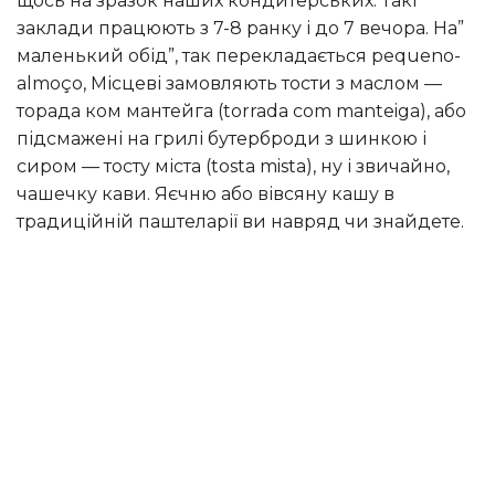
щось на зразок наших кондитерських. Такі
заклади працюють з 7-8 ранку і до 7 вечора. На”
маленький обід”, так перекладається pequeno-
almoço, Місцеві замовляють тости з маслом —
торада ком мантейга (torrada com manteiga), або
підсмажені на грилі бутерброди з шинкою і
сиром — тосту міста (tosta mista), ну і звичайно,
чашечку кави. Яєчню або вівсяну кашу в
традиційній паштеларії ви навряд чи знайдете.