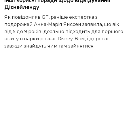
Інші корисні поради щодо відвідування
Діснейленду
Як повідомляв GT, раніше експертка з
подорожей Анна-Марія Янссен заявила, що вік
від 5 до 9 років ідеально підходить для першого
візиту в парки розваг Disney. Втім, і дорослі
завжди знайдуть чим там зайнятися.