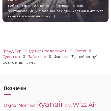
Тибет
Тибет – гірський регіон Центральної Азії,
розташований у південно-західній частині Китаю та
займає восьму частину[...]
Гранд Тур
Ідеї ​​для подорожей
Готелі
Сувеніри
Лайфхаки
Фанатка “Діснейленду”
розповіла, як не...
Позначки
Ryanair
Wizz Air
Digital Nomad
SPA