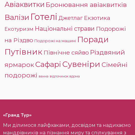
Авіаквитки
Бронювання авіаквитків
Готелі
Валізи
Джетлаг
Екзотика
Національні страви
Подорожі
Екотуризм
Поради
на Різдво
Подорожі на машині
Путівник
Різдвяний
Північне сяйво
Сувеніри
Сафарі
ярмарок
Сімейні
подорожі
ванна
відпочинок вдома
«Гранд Тур»
Ми ділимося лайфхаками, досвідом та надихаємо
мандрівників на пізнання миру та спілкування з