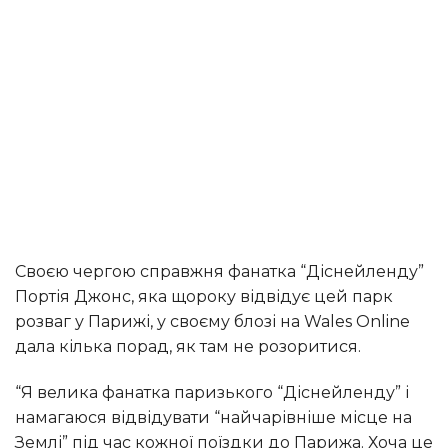
Своєю чергою справжня фанатка “Діснейленду”
Портія Джонс, яка щороку відвідує цей парк
розваг у Парижі, у своєму блозі на Wales Online
дала кілька порад, як там не розоритися.
“Я велика фанатка паризького “Діснейленду” і
намагаюся відвідувати “найчарівніше місце на
Землі” під час кожної поїздки до Парижа. Хоча це