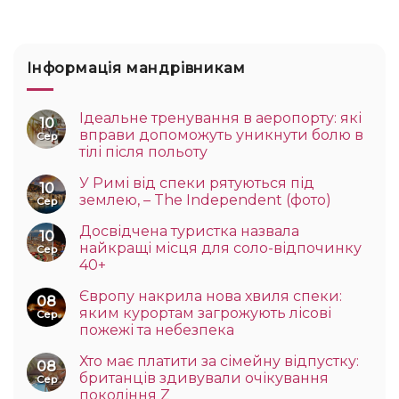
Інформація мандрівникам
Ідеальне тренування в аеропорту: які
10
вправи допоможуть уникнути болю в
Сер
тілі після польоту
У Римі від спеки рятуються під
10
землею, – The Independent (фото)
Сер
Досвідчена туристка назвала
10
найкращі місця для соло-відпочинку
Сер
40+
Європу накрила нова хвиля спеки:
08
яким курортам загрожують лісові
Сер
пожежі та небезпека
Хто має платити за сімейну відпустку:
08
британців здивували очікування
Сер
покоління Z