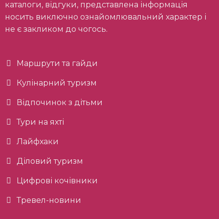
каталоги, відгуки, представлена інформація
носить виключно ознайомлювальний характер і
не є закликом до чогось.
Маршрути та гайди
Кулінарний туризм
Відпочинок з дітьми
Тури на яхті
Лайфхаки
Діловий туризм
Цифрові кочівники
Тревел-новини