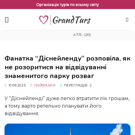
Перейти
Організація турів по всьому світу
до
змісту
4.7/5 - (20)
Фанатка “Діснейленду” розповіла, як
не розоритися на відвідуванні
знаменитого парку розваг
10.09.2025
ЛАЙФХАКИ
ПЕРЕГЛЯДІВ: 2
У “Діснейленді” дуже легко втратити лік грошам,
а тому варто ретельно планувати його
відвідування.