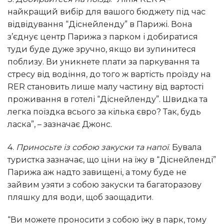
найкращий вибір для вашого бюджету під час
відвідування “Діснейленду” в Парижі. Вона
з’єднує центр Парижа з парком і добиратися
туди буде дуже зручно, якщо ви зупинитеся
поблизу. Ви уникнете плати за паркування та
стресу від водіння, до того ж вартість проїзду на
RER становить лише малу частину від вартості
проживання в готелі “Діснейленду”. Швидка та
легка поїздка всього за кілька євро? Так, будь
ласка”, – зазначає Джонс.
4.
Приносьте із собою закуски та напої
. Бувала
туристка зазначає, що ціни на їжу в “Діснейленді”
Парижа аж надто завищені, а тому буде не
зайвим узяти з собою закуски та багаторазову
пляшку для води, щоб заощадити.
“Ви можете проносити з собою їжу в парк, тому