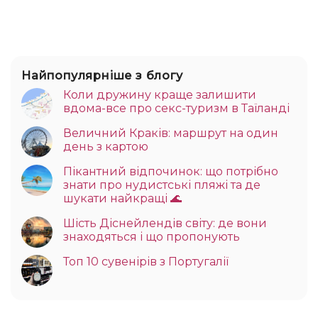
Найпопулярніше з блогу
Коли дружину краще залишити
вдома-все про секс-туризм в Таїланді
Величний Краків: маршрут на один
день з картою
Пікантний відпочинок: що потрібно
знати про нудистські пляжі та де
шукати найкращі 🌊
Шість Діснейлендів світу: де вони
знаходяться і що пропонують
Топ 10 сувенірів з Португалії