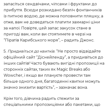
запасіться сендвічами, чіпсами і фруктами до
прибуття. Всюди розкидано безліч фонтанчиків
із питною водою, де можна поповнити пляшку, а
отже, вам не доведеться платити захмарні ціни
за напої. Повірте, цей запас закусок стане в
пригоді вам, коли ви стоятимете в черзі на
“Піратів Карибського моря”, – радить Джонс.
5.
Придивіться до квитків
. “Не просто відвідайте
офіційний сайт “Діснейленду”, а придивіться до
інших сайтів! Часто бувають вигідні пропозиції на
сторонніх сайтах, таких як Magic Breaks або
Wowcher, і якщо ви плануєте провести там
більше одного дня, багатоденні квитки можуть
значно знизити вартість”, – зазначає вона.
Крім того, дівчина радить стежити за
спеціальними пропозиціями або пакетами, що