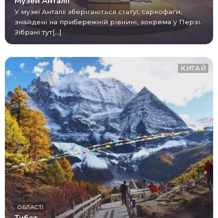
Музей Анталії
У музеї Анталії зберігаються статуї, саркофаги,
знайдені на прибережній рівнині, зокрема у Перзі.
Зібрані тут[...]
КИТАЙ
ОБЛАСТІ