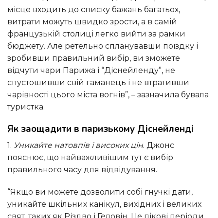
місце входить до списку бажань багатьох,
витрати можуть швидко зрости, а в самій
французькій столиці легко вийти за рамки
бюджету. Але ретельно спланувавши поїздку і
зробивши правильний вибір, ви зможете
відчути чари Парижа і “Діснейленду”, не
спустошивши свій гаманець і не втративши
чарівності цього міста вогнів”, – зазначила бувала
туристка.
Як заощадити в паризькому Діснейленді
1.
Уникайте натовпів і високих цін
. Джонс
пояснює, що найважливішим тут є вибір
правильного часу для відвідування.
“Якщо ви можете дозволити собі гнучкі дати,
уникайте шкільних канікул, вихідних і великих
свят, таких як Різдво і Геловін. Це пікові періоди,