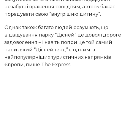
незабутні враження свої дітям, а хтось бажає
порадувати свою “внутрішню дитину”.
Однак також багато людей розуміють, що
відвідування парку “Дісней” це доволі дороге
задоволення – і навіть попри це той самий
паризький “Діснейленд” є одним із
найпопулярніших туристичних напрямків
Європи, пише The Express.