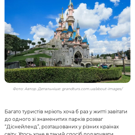
Фото: Автор. Детальніше: grandturs.com.ua/about-images/
Багато туристів мріють хоча б раз у житті завітати
до одного зі знаменитих парків розваг
“Діснейленд”, розташованих у різних країнах
світу. Хтось хоче в такий спосіб подарувати