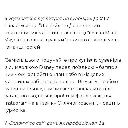
6.
Відмовтеся від витрат на сувеніри
. Джонс
зізнається, що “Діснейленд” сповнений
привабливих магазинів, але всі ці “вушка Міккі
Мауса і плюшеві іграшки” швидко спустошують
гаманці гостей.
“Замість цього подумайте про купівлю сувенірів
із символікою Disney перед поїздкою – багато з
них можна знайти онлайн або в місцевих
магазинах набагато дешевше. Візьміть із собою
сувеніри Disney, і ви зможете заощадити ціле
багатство і водночас зробити фотографії для
Instagram на тлі замку Сплячої красуні”, – радить
туристка.
7.
Сплануйте свій день як професіонал
. За