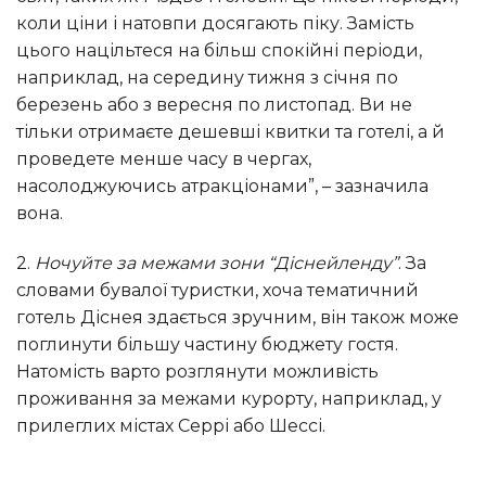
коли ціни і натовпи досягають піку. Замість
цього націльтеся на більш спокійні періоди,
наприклад, на середину тижня з січня по
березень або з вересня по листопад. Ви не
тільки отримаєте дешевші квитки та готелі, а й
проведете менше часу в чергах,
насолоджуючись атракціонами”, – зазначила
вона.
2.
Ночуйте за межами зони “Діснейленду”
. За
словами бувалої туристки, хоча тематичний
готель Діснея здається зручним, він також може
поглинути більшу частину бюджету гостя.
Натомість варто розглянути можливість
проживання за межами курорту, наприклад, у
прилеглих містах Серрі або Шессі.