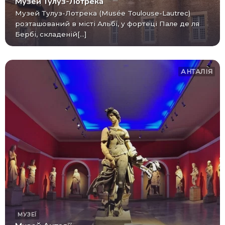
Музей Тулуз-Лотрека
Музей Тулуз-Лотрека (Musée Toulouse-Lautrec)
розташований в місті Альбі, у фортеці Пале де ля
Бербі, складеній[...]
АНТАЛІЯ
МУЗЕЇ