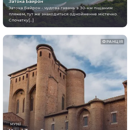
Затока Байрон
Затока Байрон - чудова гавань з 30-км піщаним
пляжем, тут же знаходиться однойменне містечко.
Спочатку[...]
ФРАНЦІЯ
МУЗЕЇ