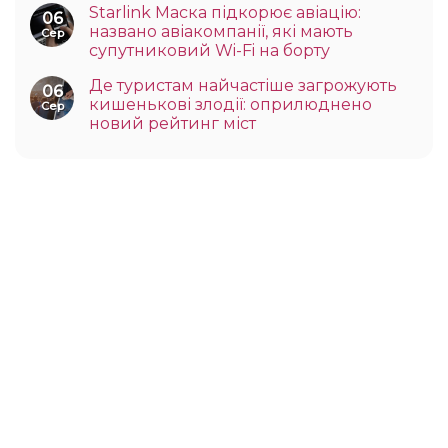
Starlink Маска підкорює авіацію:
06
названо авіакомпанії, які мають
Сер
супутниковий Wi-Fi на борту
Де туристам найчастіше загрожують
06
кишенькові злодії: оприлюднено
Сер
новий рейтинг міст