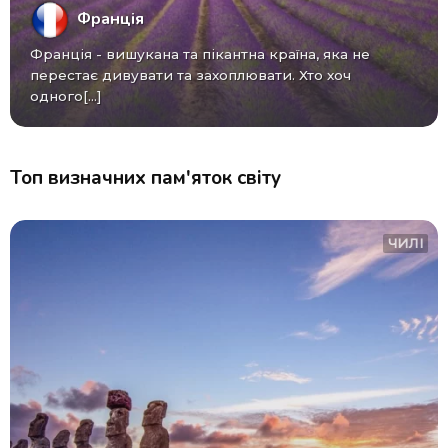
Франція
Франція - вишукана та пікантна країна, яка не
перестає дивувати та захоплювати. Хто хоч
одного[...]
Топ визначних пам'яток світу
ЧИЛІ