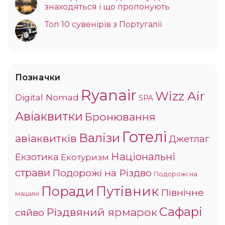
знаходяться і що пропонують
Топ 10 сувенірів з Португалії
Позначки
Ryanair
Wizz Air
Digital Nomad
SPA
Авіаквитки
Бронювання
Готелі
Валізи
авіаквитків
Джетлаг
Національні
Екзотика
Екотуризм
страви
Подорожі на Різдво
Подорожі на
Поради
Путівник
Північне
машині
Сафарі
Різдвяний ярмарок
сяйво