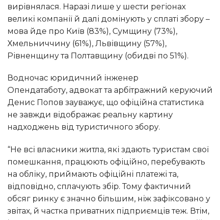
вирівнялася. Наразі лише у шести регіонах
великі компанії й далі домінують у сплаті збору –
мова йде про Київ (83%), Сумщину (73%),
Хмельниччину (61%), Львівщину (57%),
Рівненщину та Полтавщину (обидві по 51%).
Водночас юридичний інженер
Опендатаботу, адвокат та арбітражний керуючий
Денис Попов зауважує, що офіційна статистика
не завжди відображає реальну картину
надходжень від туристичного збору.
“Не всі власники житла, які здають туристам свої
помешкання, працюють офіційно, перебувають
на обліку, приймають офіційні платежі та,
відповідно, сплачують збір. Тому фактичний
обсяг ринку є значно більшим, ніж зафіксовано у
звітах, й частка приватних підприємців теж. Втім,