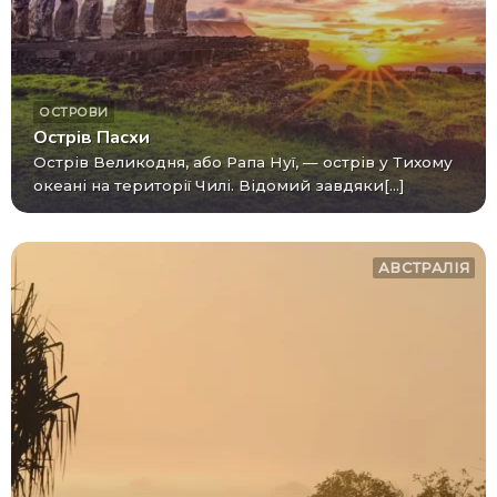
ОСТРОВИ
Острів Пасхи
Острів Великодня, або Рапа Нуї, — острів у Тихому
океані на території Чилі. Відомий завдяки[...]
АВСТРАЛІЯ