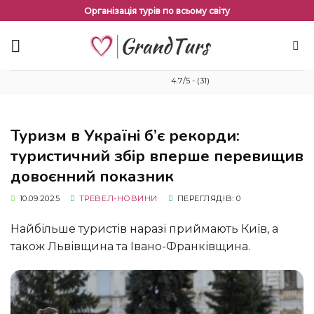
Перейти
Організація турів по всьому світу
до
змісту
4.7/5 - (31)
Туризм в Україні б’є рекорди:
туристичний збір вперше перевищив
довоєнний показник
10.09.2025
ТРЕВЕЛ-НОВИНИ
ПЕРЕГЛЯДІВ: 0
Найбільше туристів наразі приймають Київ, а
також Львівщина та Івано-Франківщина.