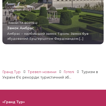
ЗАМКИ ТА ФОРТЕЦІ
Замок Амбрас
Амбрас – найбільший замок Тіроль. Замок був
збудований Ерцгерцогом Фердінандом.[...]
Гранд Тур
Тревел-новини
Готелі
Туризм в
Україні б’є рекорди: туристичний зб...
«Гранд Тур»