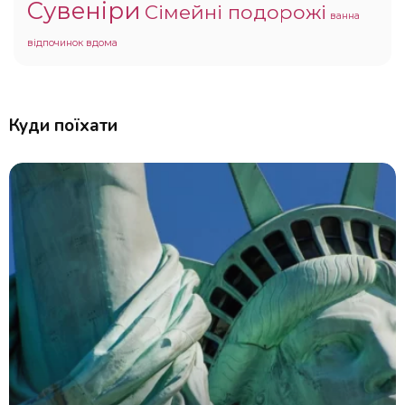
Сувеніри
Сімейні подорожі
ванна
відпочинок вдома
Куди поїхати