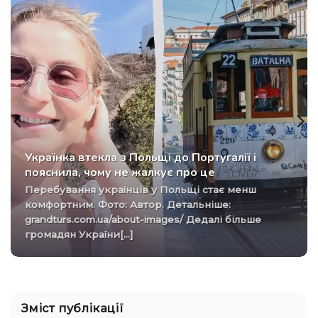
Українка втекла з Польщі до Португалії і
пояснила, чому не жалкує про це
Перебування українців у Польщі стає менш
комфортним. Фото: Автор. Детальніше:
grandturs.com.ua/about-images/ Дедалі більше
громадян України[...]
Зміст публікації