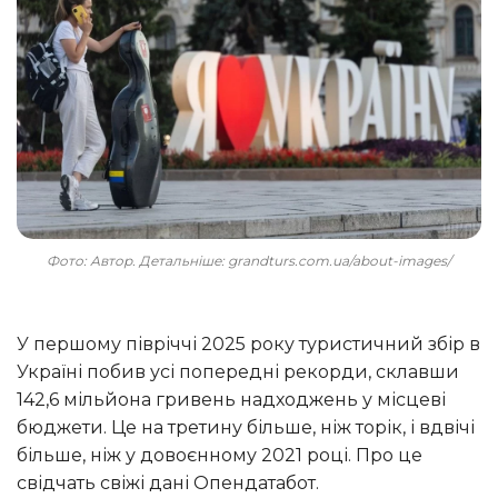
Фото: Автор. Детальніше: grandturs.com.ua/about-images/
У першому півріччі 2025 року туристичний збір в
Україні побив усі попередні рекорди, склавши
142,6 мільйона гривень надходжень у місцеві
бюджети. Це на третину більше, ніж торік, і вдвічі
більше, ніж у довоєнному 2021 році. Про це
свідчать свіжі дані Опендатабот.