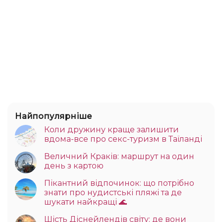
Найпопулярніше
Коли дружину краще залишити
вдома-все про секс-туризм в Таїланді
Величний Краків: маршрут на один
день з картою
Пікантний відпочинок: що потрібно
знати про нудистські пляжі та де
шукати найкращі 🌊
Шість Діснейлендів світу: де вони