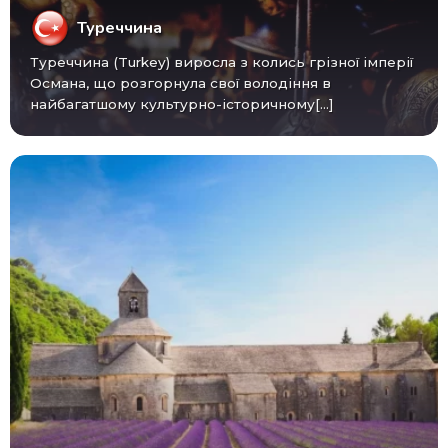
Туреччина
Туреччина (Turkey) виросла з колись грізної імперії
Османа, що розгорнула свої володіння в
найбагатшому культурно-історичному[...]