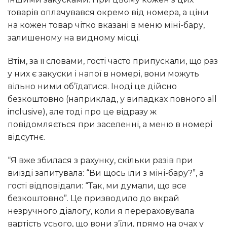
товарів оплачувався окремо від номера, а ціни
на кожен товар чітко вказані в меню міні-бару,
залишеному на видному місці.
Втім, за її словами, гості часто припускали, що раз
у них є закуски і напої в номері, вони можуть
вільно ними об’їдатися. Іноді це дійсно
безкоштовно (наприклад, у випадках повного all
inclusive), але тоді про це відразу ж
повідомляється при заселенні, а меню в номері
відсутнє.
“Я вже збилася з рахунку, скільки разів при
виїзді запитувала: “Ви щось їли з міні-бару?”, а
гості відповідали: “Так, ми думали, що все
безкоштовно”. Це призводило до вкрай
незручного діалогу, коли я перераховувала
вартість усього, що вони з’їли, прямо на очах у