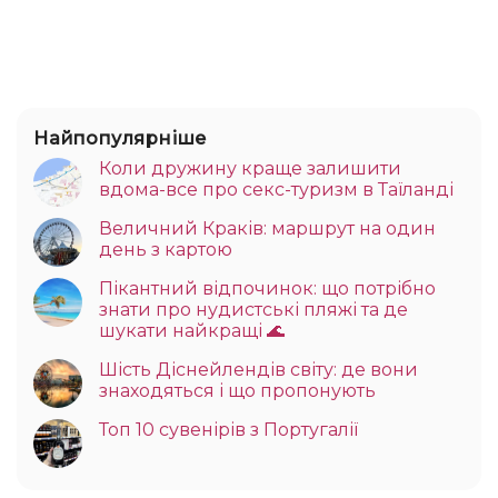
Найпопулярніше
Коли дружину краще залишити
вдома-все про секс-туризм в Таїланді
Величний Краків: маршрут на один
день з картою
Пікантний відпочинок: що потрібно
знати про нудистські пляжі та де
шукати найкращі 🌊
Шість Діснейлендів світу: де вони
знаходяться і що пропонують
Топ 10 сувенірів з Португалії