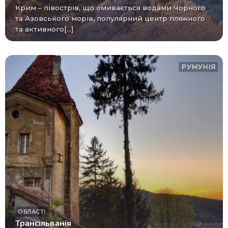
Крим – півострів, що омивається водами Чорного
та Азовського морів, популярний центр пляжного
та активного[...]
РУМУНІЯ
ОБЛАСТІ
Трансільванія