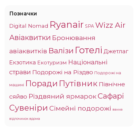
Позначки
Ryanair
Wizz Air
Digital Nomad
SPA
Авіаквитки
Бронювання
Готелі
Валізи
авіаквитків
Джетлаг
Національні
Екзотика
Екотуризм
страви
Подорожі на Різдво
Подорожі на
Поради
Путівник
Північне
машині
Сафарі
Різдвяний ярмарок
сяйво
Сувеніри
Сімейні подорожі
ванна
відпочинок вдома