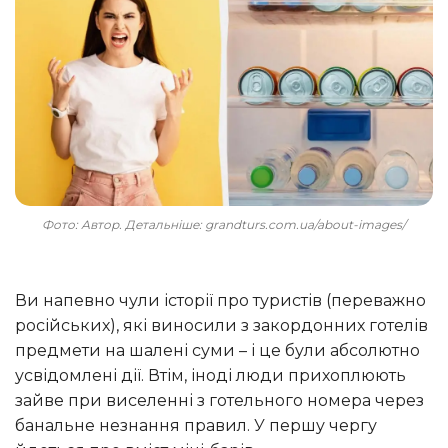
Фото: Автор. Детальніше: grandturs.com.ua/about-images/
Ви напевно чули історії про туристів (переважно
російських), які виносили з закордонних готелів
предмети на шалені суми – і це були абсолютно
усвідомлені дії. Втім, іноді люди прихоплюють
зайве при виселенні з готельного номера через
банальне незнання правил. У першу чергу