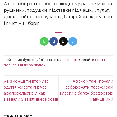
А ось забирати з собою в жодному разі не можна
рушники, подушки, підставки під чашки, пульти
дистанційного керування, батарейки від пультів
і вміст міні-барів.
Цей запис було опубліковано в
Лайфхаки
. Додайте
постійне
посилання до закладок
.
Як зменшити втому та
Авіакомпанії почали
здуття живота під час
забороняти пасажирам
авіаперельотів: лікарі
класти в багаж бездротові
назвали 5 важливих кроків
навушники
ТЕЖ ЦІКАВО