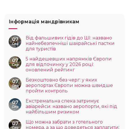
Інформація мандрівникам
Від фальшивих гідів до ШІ: названо
07
найнебезпечніші шахрайські пастки
Сер
для туристів
5 найдешевших напрямків Європи
07
для відпочинку у 2026 році:
Сер
оновлений рейтинг
Безкоштовно без черг: у яких
07
аеропортах Європи можна швидше
Сер
пройти контроль
Екстремальна спека затримує
07
авіарейси: названо аеропорти, які під
Сер
найбільшим ризиком
Що можна забрати з готельного
07
номера, а за що доведеться заплатити:
Сер