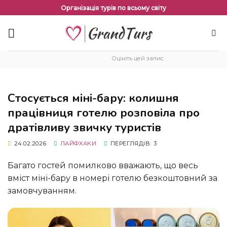
Перейти
Організація турів по всьому світу
до
змісту
Оцініть цей запис
Стосується міні-бару: колишня
працівниця готелю розповіла про
дратівливу звичку туристів
24.02.2026
ЛАЙФХАКИ
ПЕРЕГЛЯДІВ: 3
Багато гостей помилково вважають, що весь
вміст міні-бару в номері готелю безкоштовний за
замовчуванням.