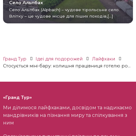
Село Альпбах
Село Альпбах (Alpbach) – чудове тірольське село.
Влітку – це чудове місце для піших походів,[...]
Гранд Тур
Ідеї ​​для подорожей
Лайфхаки
Стосується міні-бару: колишня працівниця готелю ро...
«Гранд Тур»
Ми ділимося лайфхаками, досвідом та надихаємо
мандрівників на пізнання миру та спілкування з
ним