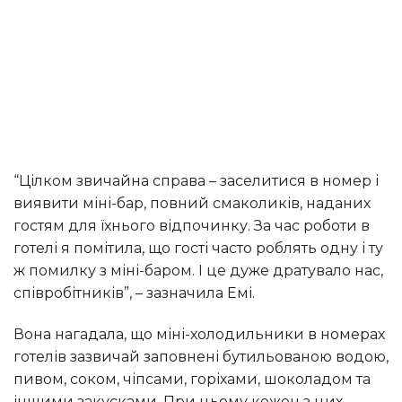
“Цілком звичайна справа – заселитися в номер і
виявити міні-бар, повний смаколиків, наданих
гостям для їхнього відпочинку. За час роботи в
готелі я помітила, що гості часто роблять одну і ту
ж помилку з міні-баром. І це дуже дратувало нас,
співробітників”, – зазначила Емі.
Вона нагадала, що міні-холодильники в номерах
готелів зазвичай заповнені бутильованою водою,
пивом, соком, чіпсами, горіхами, шоколадом та
іншими закусками. При цьому кожен з цих