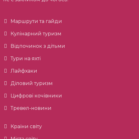
Маршрути та гайди
Кулінарний туризм
Відпочинок з дітьми
Тури на яхті
Лайфхаки
Діловий туризм
Цифрові кочівники
Тревел-новини
Країни світу
Міста світу