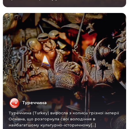
Туреччина
Туреччина (Turkey) виросла з колись грізної імперії
Османа, що розгорнула свої володіння в
найбагатшому культурно-історичному[...]