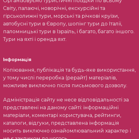
Організовуємо туристичні поїздки по всьому
Світу, палаючі, новорічні, екскурсійні та
гірськолижні тури, морські та річкові круїзи,
автобусні тури в Європу, шопінг тури до Італії,
паломницькі тури в Ізраїль, і багато, багато іншого.
Тури на яхті і оренда яхт.
Інформація
Копіювання, публікація та будь-яке використання,
у тому числі переробка (рерайт) матеріалів,
можливе виключно після письмового дозволу.
Адміністрація сайту не несе відповідальності за
представлені на даному сайті: інформаційні
матеріали, коментарі користувача, рейтинги,
каталоги, відгуки, представлена інформація
носить виключно ознайомлювальний характер і
не є закликом до чогось.