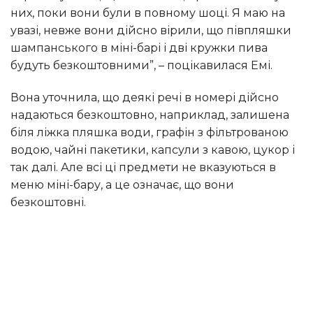
них, поки вони були в повному шоці. Я маю на
увазі, невже вони дійсно вірили, що півпляшки
шампанського в міні-барі і дві кружки пива
будуть безкоштовними”, – поцікавилася Емі.
Вона уточнила, що деякі речі в номері дійсно
надаються безкоштовно, наприклад, залишена
біля ліжка пляшка води, графін з фільтрованою
водою, чайні пакетики, капсули з кавою, цукор і
так далі. Але всі ці предмети не вказуються в
меню міні-бару, а це означає, що вони
безкоштовні.