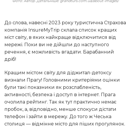
Фото: Автор. Детальніше: grandturs.com.ua/about-images/
До слова, навесні 2023 року туристична Страхова
компанія InsureMyTrip склала список кращих
міст світу, в яких найкраще відключитися від
мережі. Поки ви не дійшли до наступного
речення, є можливість вгадати. Барабанний
дріб!
Кращим містом світу для діджитал-детоксу
визнали Прагу! Головними критеріями оцінки
були такі показники як розслабленість,
активності, безпека і доступ в інтернет. Прага
очолила рейтинг. Так як тут практично немає
пробок, а, відповідно, менше спокуси дістати
телефон і зайти в мережу. До того ж Чеська
столиця — відмінне місто для піших прогулянок.