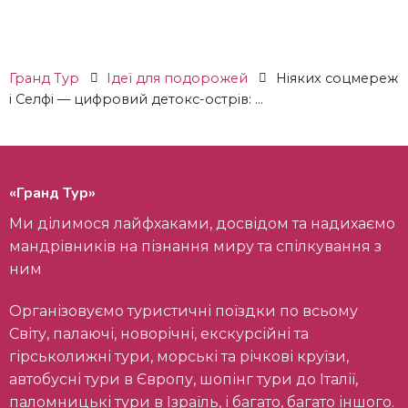
Гранд Тур
Ідеї ​​для подорожей
Ніяких соцмереж
і Селфі — цифровий детокс-острів: ...
«Гранд Тур»
Ми ділимося лайфхаками, досвідом та надихаємо
мандрівників на пізнання миру та спілкування з
ним
Організовуємо туристичні поїздки по всьому
Світу, палаючі, новорічні, екскурсійні та
гірськолижні тури, морські та річкові круїзи,
автобусні тури в Європу, шопінг тури до Італії,
паломницькі тури в Ізраїль, і багато, багато іншого.