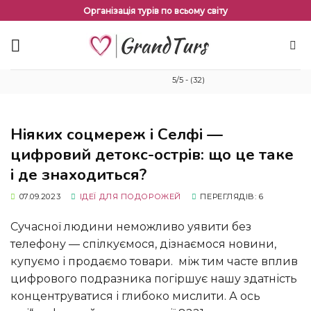
Перейти
Організація турів по всьому світу
до
змісту
5/5 - (32)
Ніяких соцмереж і Селфі —
цифровий детокс-острів: що це таке
і де знаходиться?
07.09.2023
ІДЕЇ ​​ДЛЯ ПОДОРОЖЕЙ
ПЕРЕГЛЯДІВ: 6
Сучасної людини неможливо уявити без
телефону — спілкуємося, дізнаємося новини,
купуємо і продаємо товари. між тим часте вплив
цифрового подразника погіршує нашу здатність
концентруватися і глибоко мислити. А ось