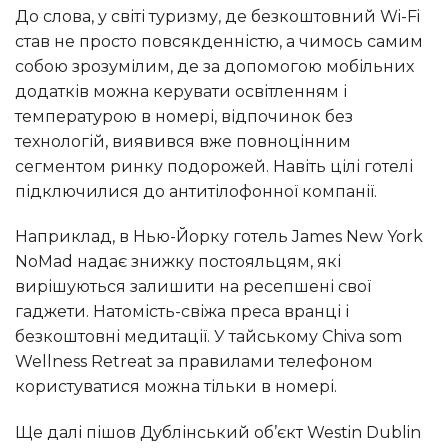
До слова, у світі туризму, де безкоштовний Wi-Fi
став не просто повсякденністю, а чимось самим
собою зрозумілим, де за допомогою мобільних
додатків можна керувати освітленням і
температурою в номері, відпочинок без
технологій, виявився вже повноцінним
сегментом ринку подорожей. Навіть цілі готелі
підключилися до антитілофонної компанії.
Наприклад, в Нью-Йорку готель James New York
NoMad надає знижку постояльцям, які
вирішуються залишити на ресепшені свої
гаджети. Натомість-свіжа преса вранці і
безкоштовні медитації. У тайському Chiva som
Wellness Retreat за правилами телефоном
користуватися можна тільки в номері.
Ще далі пішов Дублінський об’єкт Westin Dublin