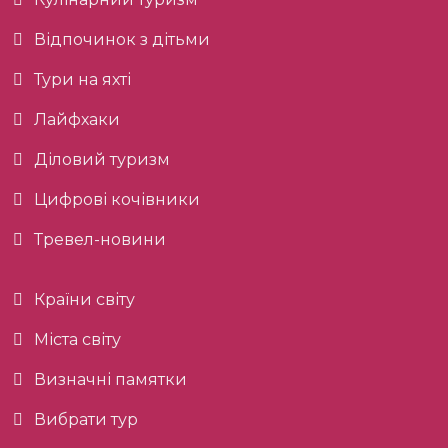
Відпочинок з дітьми
Тури на яхті
Лайфхаки
Діловий туризм
Цифрові кочівники
Тревел-новини
Країни світу
Міста світу
Визначні памятки
Вибрати тур