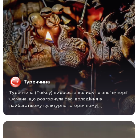
Туреччина
Туреччина (Turkey) виросла з колись грізної імперії
Османа, що розгорнула свої володіння в
найбагатшому культурно-історичному[...]