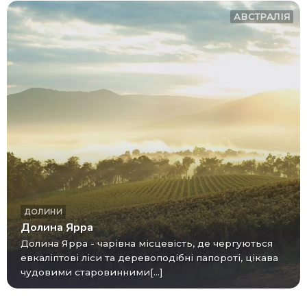
АВСТРАЛІЯ
ДОЛИНИ
Долина Ярра
Долина Ярра - чарівна місцевість, де чергуються
евкаліптові ліси та деревоподібні папороті, цікава
чудовими старовинними[...]