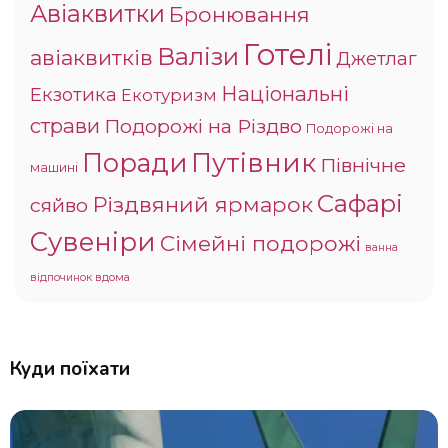
Авіаквитки
Бронювання
Готелі
Валізи
авіаквитків
Джетлаг
Національні
Екзотика
Екотуризм
страви
Подорожі на Різдво
Подорожі на
Поради
Путівник
Північне
машині
Сафарі
Різдвяний ярмарок
сяйво
Сувеніри
Сімейні подорожі
ванна
відпочинок вдома
Куди поїхати