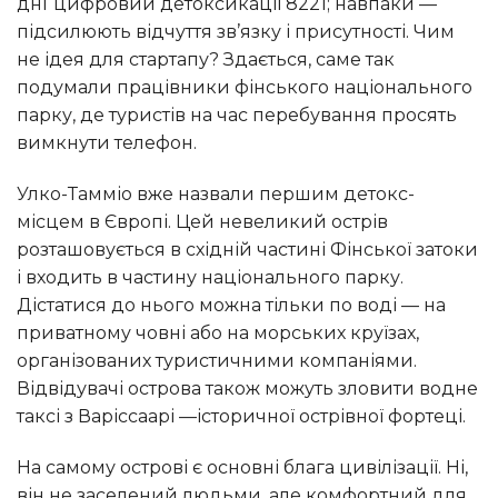
дні“цифровий детоксикації 8221; навпаки —
підсилюють відчуття зв’язку і присутності. Чим
не ідея для стартапу? Здається, саме так
подумали працівники фінського національного
парку, де туристів на час перебування просять
вимкнути телефон.
Улко-Тамміо вже назвали першим детокс-
місцем в Європі. Цей невеликий острів
розташовується в східній частині Фінської затоки
і входить в частину національного парку.
Дістатися до нього можна тільки по воді — на
приватному човні або на морських круїзах,
організованих туристичними компаніями.
Відвідувачі острова також можуть зловити водне
таксі з Варіссаарі —історичної острівної фортеці.
На самому острові є основні блага цивілізації. Ні,
він не заселений людьми, але комфортний для