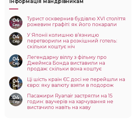
Інформація мандрівникам
Турист осквернив будівлю XVI століття
04
рожевим графіті: як його покарали
Сер
У Японії колишню в’язницю
04
перетворили на розкішний готель:
Сер
скільки коштує ніч
Легендарну віллу з фільму про
04
Джеймса Бонда виставили на
Сер
продаж: скільки вона коштує
Ці шість країн ЄС досі не перейшли на
04
євро: яку валюту взяти в подорож
Сер
Пасажири Ryanair застрягли на 15
04
годин: ваучерів на харчування не
Сер
вистачило навіть на каву