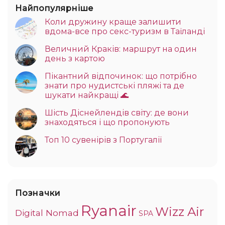
Найпопулярніше
Коли дружину краще залишити
вдома-все про секс-туризм в Таїланді
Величний Краків: маршрут на один
день з картою
Пікантний відпочинок: що потрібно
знати про нудистські пляжі та де
шукати найкращі 🌊
Шість Діснейлендів світу: де вони
знаходяться і що пропонують
Топ 10 сувенірів з Португалії
Позначки
Ryanair
Wizz Air
Digital Nomad
SPA