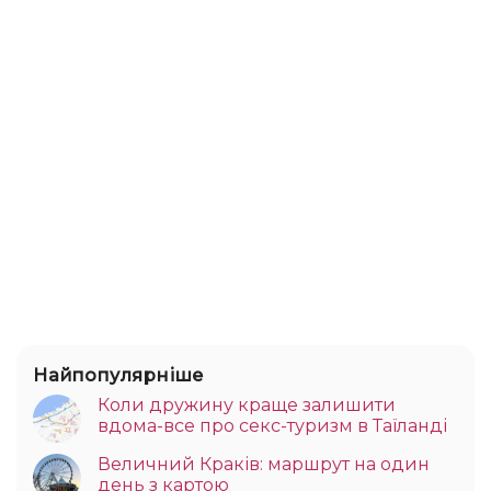
Найпопулярніше
Коли дружину краще залишити
вдома-все про секс-туризм в Таїланді
Величний Краків: маршрут на один
день з картою