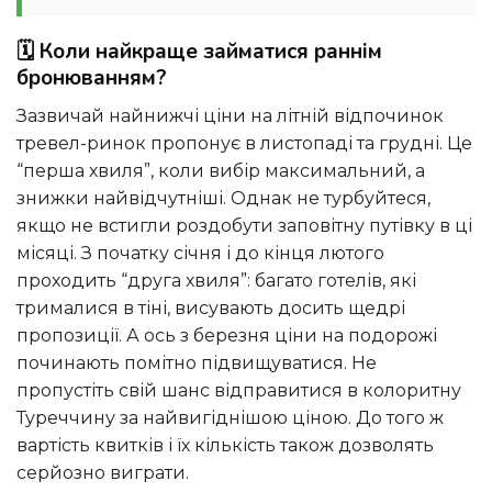
🗓️ Коли найкраще займатися раннім
бронюванням?
Зазвичай найнижчі ціни на літній відпочинок
тревел-ринок пропонує в листопаді та грудні. Це
“перша хвиля”, коли вибір максимальний, а
знижки найвідчутніші. Однак не турбуйтеся,
якщо не встигли роздобути заповітну путівку в ці
місяці. З початку січня і до кінця лютого
проходить “друга хвиля”: багато готелів, які
трималися в тіні, висувають досить щедрі
пропозиції. А ось з березня ціни на подорожі
починають помітно підвищуватися. Не
пропустіть свій шанс відправитися в колоритну
Туреччину за найвигіднішою ціною. До того ж
вартість квитків і їх кількість також дозволять
серйозно виграти.