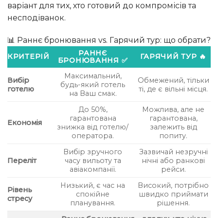
варіант для тих, хто готовий до компромісів та
несподіванок.
📊 Раннє бронювання vs. Гарячий тур: що обрати?
РАННЄ
КРИТЕРІЙ
ГАРЯЧИЙ ТУР 🔥
БРОНЮВАННЯ ✅
Максимальний,
Вибір
Обмежений, тільки
будь-який готель
готелю
ті, де є вільні місця.
на Ваш смак.
До 50%,
Можлива, але не
гарантована
гарантована,
Економія
знижка від готелю/
залежить від
оператора.
попиту.
Вибір зручного
Зазвичай незручні
Переліт
часу вильоту та
нічні або ранкові
авіакомпанії.
рейси.
Низький, є час на
Високий, потрібно
Рівень
спокійне
швидко приймати
стресу
планування.
рішення.