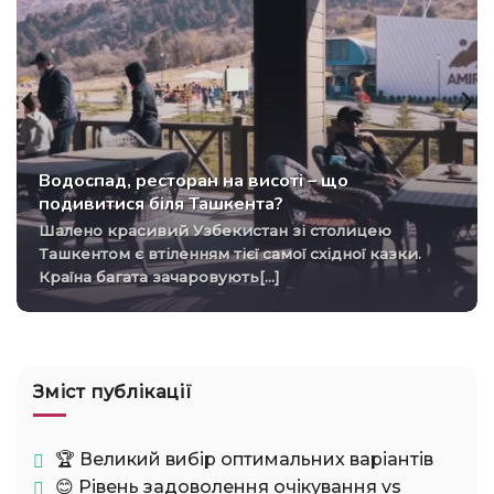
Водоспад, ресторан на висоті – що
подивитися біля Ташкента?
Шалено красивий Узбекистан зі столицею
Ташкентом є втіленням тієї самої східної казки.
Країна багата зачаровують[...]
Зміст публікації
🏆 Великий вибір оптимальних варіантів
😊 Рівень задоволення очікування vs