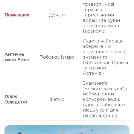
травертинові
тераси з
Памуккале
Денізлі
термальними
водами та руїни
античного міста
Ієраполіс.
Одне з найкраще
збережених
античних міст світу,
Античне
Поблизу Ізміра
знамените
місто Ефес
бібліотекою Цельса
та храмом
Артеміди.
Знаменита
“Блакитна лагуна” з
неймовірним
Пляж
Фетхіє
кольором води,
Олюденіз
одне з найкращих
місць у світі для
параглайдингу.