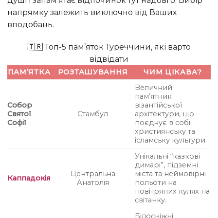
душі і запам’ятає відпочинок тут надовго. Вибір
напрямку залежить виключно від Ваших
вподобань.
🇹🇷 Топ-5 пам’яток Туреччини, які варто
відвідати
ПАМ’ЯТКА
РОЗТАШУВАННЯ
ЧИМ ЦІКАВА?
Величний
пам’ятник
Собор
візантійської
Святої
Стамбул
архітектури, що
Софії
поєднує в собі
християнську та
ісламську культури.
Унікальні “казкові
димарі”, підземні
Центральна
міста та неймовірні
Каппадокія
Анатолія
польоти на
повітряних кулях на
світанку.
Білосніжні