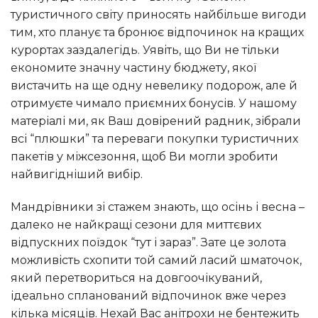
туристичного світу приносять найбільше вигоди
тим, хто планує та бронює відпочинок на кращих
курортах заздалегідь. Уявіть, що Ви не тільки
економите значну частину бюджету, якої
вистачить на ще одну невелику подорож, але й
отримуєте чимало приємних бонусів. У нашому
матеріалі ми, як Ваш довірений радник, зібрали
всі “плюшки” та переваги покупки туристичних
пакетів у міжсезоння, щоб Ви могли зробити
найвигідніший вибір.
Мандрівники зі стажем знають, що осінь і весна –
далеко не найкращі сезони для миттєвих
відпускних поїздок “тут і зараз”. Зате це золота
можливість схопити той самий ласий шматочок,
який перетвориться на довгоочікуваний,
ідеально спланований відпочинок вже через
кілька місяців. Нехай Вас анітрохи не бентежить