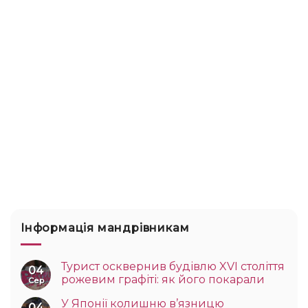
Інформація мандрівникам
Турист осквернив будівлю XVI століття
04
рожевим графіті: як його покарали
Сер
У Японії колишню в’язницю
04