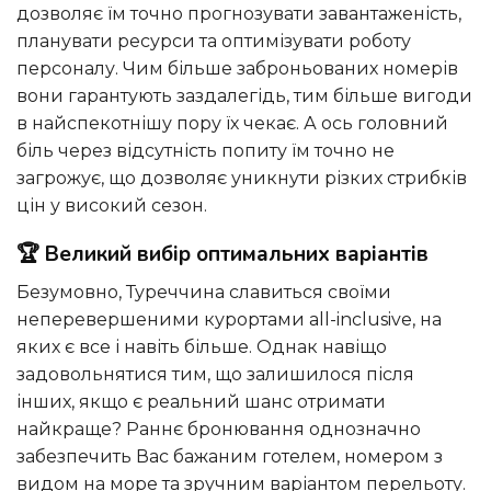
дозволяє їм точно прогнозувати завантаженість,
планувати ресурси та оптимізувати роботу
персоналу. Чим більше заброньованих номерів
вони гарантують заздалегідь, тим більше вигоди
в найспекотнішу пору їх чекає. А ось головний
біль через відсутність попиту їм точно не
загрожує, що дозволяє уникнути різких стрибків
цін у високий сезон.
🏆 Великий вибір оптимальних варіантів
Безумовно, Туреччина славиться своїми
неперевершеними курортами all-inclusive, на
яких є все і навіть більше. Однак навіщо
задовольнятися тим, що залишилося після
інших, якщо є реальний шанс отримати
найкраще? Раннє бронювання однозначно
забезпечить Вас бажаним готелем, номером з
видом на море та зручним варіантом перельоту.