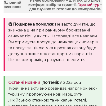
Раннє бронювання – для тих, хто цінує
Головний
комфорт, вибір та гарантії.
Гарячий тур
–
висновок
для гнучких та готових до компромісів.
🧐 Поширена помилка:
Не варто думати, що
знижена ціна при ранньому бронюванні
означає гіршу якість. Насправді все навпаки.
Ви отримуєте доступ до найкращих номерів
та послуг за ціною, яка в розпал сезону буде
доступна лише для стандартних варіантів.
Це не компроміс, а розумна інвестиція.
Останні новини
(по темі):
У 2025 році
Туреччина активно розвиває напрямок еко-
туризму, пропонуючи нові маршрути
Лікійською стежкою та унікальні готелі,