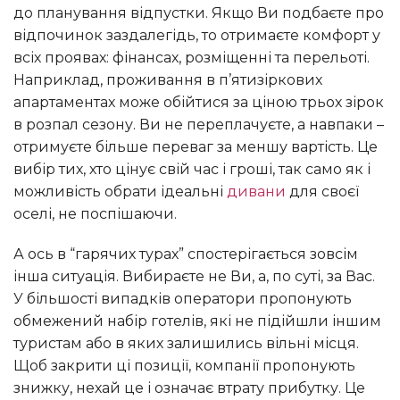
до планування відпустки. Якщо Ви подбаєте про
відпочинок заздалегідь, то отримаєте комфорт у
всіх проявах: фінансах, розміщенні та перельоті.
Наприклад, проживання в п’ятизіркових
апартаментах може обійтися за ціною трьох зірок
в розпал сезону. Ви не переплачуєте, а навпаки –
отримуєте більше переваг за меншу вартість. Це
вибір тих, хто цінує свій час і гроші, так само як і
можливість обрати ідеальні
дивани
для своєї
оселі, не поспішаючи.
А ось в “гарячих турах” спостерігається зовсім
інша ситуація. Вибираєте не Ви, а, по суті, за Вас.
У більшості випадків оператори пропонують
обмежений набір готелів, які не підійшли іншим
туристам або в яких залишились вільні місця.
Щоб закрити ці позиції, компанії пропонують
знижку, нехай це і означає втрату прибутку. Це