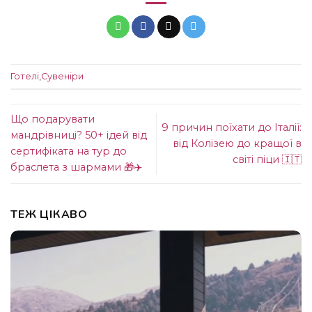
Готелі
,
Сувеніри
Що подарувати
9 причин поїхати до Італії:
мандрівниці? 50+ ідей від
від Колізею до кращої в
сертифіката на тур до
світі піци 🇮🇹
браслета з шармами 🎁✈️
ТЕЖ ЦІКАВО