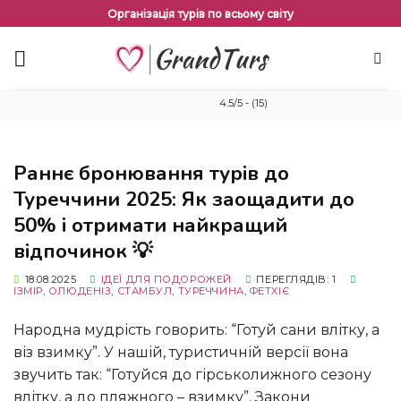
Перейти
Організація турів по всьому світу
до
змісту
4.5/5 - (15)
Раннє бронювання турів до
Туреччини 2025: Як заощадити до
50% і отримати найкращий
відпочинок 💡
18.08.2025
ІДЕЇ ​​ДЛЯ ПОДОРОЖЕЙ
ПЕРЕГЛЯДІВ: 1
ІЗМІР
,
ОЛЮДЕНІЗ
,
СТАМБУЛ
,
ТУРЕЧЧИНА
,
ФЕТХІЄ
Народна мудрість говорить: “Готуй сани влітку, а
віз взимку”. У нашій, туристичній версії вона
звучить так: “Готуйся до гірськолижного сезону
влітку, а до пляжного – взимку”. Закони