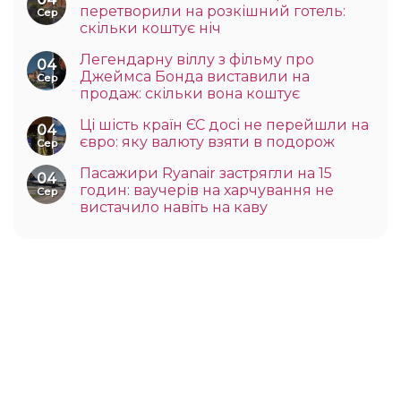
перетворили на розкішний готель:
Сер
скільки коштує ніч
Легендарну віллу з фільму про
04
Джеймса Бонда виставили на
Сер
продаж: скільки вона коштує
Ці шість країн ЄС досі не перейшли на
04
євро: яку валюту взяти в подорож
Сер
Пасажири Ryanair застрягли на 15
04
годин: ваучерів на харчування не
Сер
вистачило навіть на каву