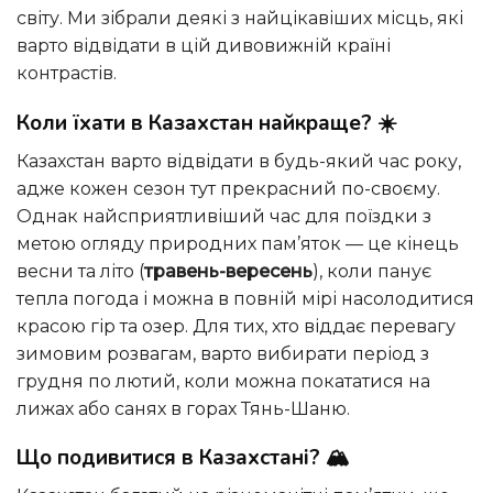
світу. Ми зібрали деякі з найцікавіших місць, які
варто відвідати в цій дивовижній країні
контрастів.
Коли їхати в Казахстан найкраще? ☀️
Казахстан варто відвідати в будь-який час року,
адже кожен сезон тут прекрасний по-своєму.
Однак найсприятливіший час для поїздки з
метою огляду природних пам’яток — це кінець
весни та літо (
травень-вересень
), коли панує
тепла погода і можна в повній мірі насолодитися
красою гір та озер. Для тих, хто віддає перевагу
зимовим розвагам, варто вибирати період з
грудня по лютий, коли можна покататися на
лижах або санях в горах Тянь-Шаню.
Що подивитися в Казахстані? 🏔️