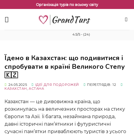
Перейти
Організація турів по всьому світу
до
змісту
4.5/5 - (24)
Їдемо в Казахстан: що подивитися і
спробувати в країні Великого Степу
🇰🇿
24.05.2025
ІДЕЇ ​​ДЛЯ ПОДОРОЖЕЙ
ПЕРЕГЛЯДІВ: 12
КАЗАХСТАН
,
АСТАНА
Казахстан — це дивовижна країна, що
розкинулась на величезних просторах на стику
Європи та Азії. Її багата, незаймана природа,
давні історичні пам’ятники і футуристичні
сучасні пам’ятки приваблюють туристів з усього