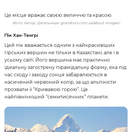
Це місце вражає своєю величчю та красою.
Фото: Автор. Детальніше: grandturs.com.ua/about-images/
Пік Хан-Тенгрі
Цей пік вважається одним з найкрасивіших
гірських вершин не тільки в Казахстані, але і в
усьому світі. Його вершина має практично
ідеальну загострену пірамідальну форму, яка під
час сходу і заходу сонця забарвлюється в
насичений червоний колір, за що альпіністи
прозвали її “Кривавою горою”. Це
найпівнічніший “семитисячник” планети.