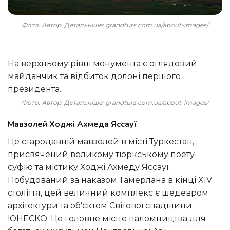
Фото: Автор. Детальніше: grandturs.com.ua/about-images/
На верхньому рівні монумента є оглядовий
майданчик та відбиток долоні першого
президента.
Фото: Автор. Детальніше: grandturs.com.ua/about-images/
Мавзолей Ходжі Ахмеда Яссауї
Це стародавній мавзолей в місті Туркестан,
присвячений великому тюркському поету-
суфію та містику Ходжі Ахмеду Яссауї.
Побудований за наказом Тамерлана в кінці XIV
століття, цей величний комплекс є шедевром
архітектури та об’єктом Світової спадщини
ЮНЕСКО. Це головне місце паломництва для