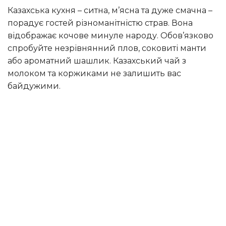
Казахська кухня – ситна, м’ясна та дуже смачна –
порадує гостей різноманітністю страв. Вона
відображає кочове минуле народу. Обов’язково
спробуйте незрівнянний плов, соковиті манти
або ароматний шашлик. Казахський чай з
молоком та коржиками не залишить вас
байдужими.