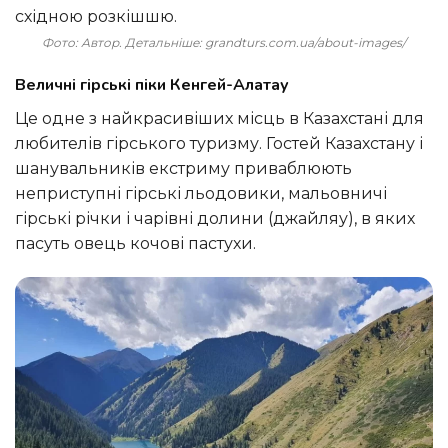
східною розкішшю.
Фото: Автор. Детальніше: grandturs.com.ua/about-images/
Величні гірські піки Кенгей-Алатау
Це одне з найкрасивіших місць в Казахстані для
любителів гірського туризму. Гостей Казахстану і
шанувальників екстриму приваблюють
неприступні гірські льодовики, мальовничі
гірські річки і чарівні долини (джайляу), в яких
пасуть овець кочові пастухи.