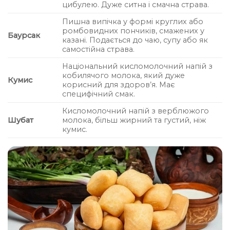
цибулею. Дуже ситна і смачна страва.
Пишна випічка у формі круглих або
ромбовидних пончиків, смажених у
Баурсак
казані. Подається до чаю, супу або як
самостійна страва.
Національний кисломолочний напій з
кобилячого молока, який дуже
Кумис
корисний для здоров’я. Має
специфічний смак.
Кисломолочний напій з верблюжого
Шубат
молока, більш жирний та густий, ніж
кумис.