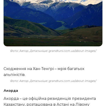
Фото: Автор. Детальніше: grandturs.com.ua/about-images/
Сходження на Хан-Тенгрі – мрія багатьох
альпіністів.
Фото: Автор. Детальніше: grandturs.com.ua/about-images/
Акорда
Акорда – це офіційна резиденція президента
Казахстану, розташована в Астані на Лівому