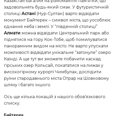
Казахстан багатий на різноманітні пам’ятки, що
задовольнять будь-який смак. У футуристичній
столиці
Астані
(Нур-Султан) варто відвідати
монумент Байтерек – символ міста, що уособлює
єднання неба і землі. У “південній столиці”
Алмати
можна відвідати Центральний парк або
піднятися на гору Кок-Тобе, щоб помилуватися
панорамним видом на місто. Не варто упускати
можливості відвідати унікальне “затонуле” озеро
Каїнді. А ще тут ви зможете побачити каскад
гірських озер Кольсай, покататися на лижах у
високогірному курорті Чимбулак, дослідити
руїни стародавнього міста Отрар на Шовковому
шляху і багато іншого.
Ось ще кілька локацій з нашого обов’язкового
списку.
Байтерек