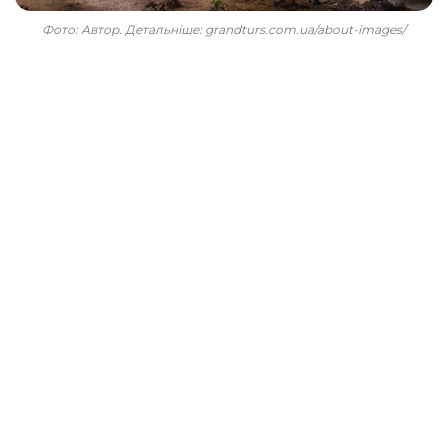
Фото: Автор. Детальніше: grandturs.com.ua/about-images/