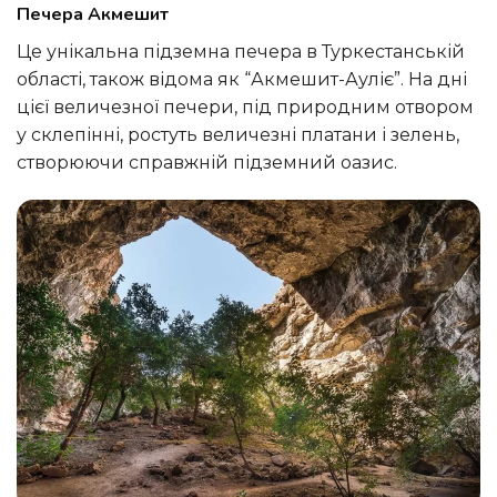
Печера Акмешит
Це унікальна підземна печера в Туркестанській
області, також відома як “Акмешит-Ауліє”. На дні
цієї величезної печери, під природним отвором
у склепінні, ростуть величезні платани і зелень,
створюючи справжній підземний оазис.