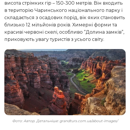
висота стрімких гір – 150-300 метрів. Він входить
в територію Чаринського національного парку і
складається з осадових порід, вік яких становить
близько 12 мільйонів років. Химерні форми та
красиві червоні скелі, особливо “Долина замків”,
приковують увагу туристів з усього світу.
Фото: Автор. Детальніше: grandturs.com.ua/about-images/