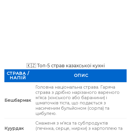
🇰🇿 Топ-5 страв казахської кухні
СТРАВА /
ОПИС
НАПІЙ
Головна національна страва. Гаряча
страва з дрібно нарізаного вареного
м’яса (кінського або баранини) і
Бешбармак
шматочків тіста, що подається з
насиченим бульйоном (сорпа) та
цибулею.
Смаженя з м’яса та субпродуктів
Куурдак
(печінка, серце, нирки) з картоплею та