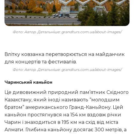
Фото: Автор. Детальніше: grandturs.com.ua/about-images/
Влітку ковзанка перетворюється на майданчик
для концертів та фестивалів.
Фото: Автор. Детальніше: grandturs.com.ua/about-images/
Чаринський каньйон
Це дивовижний природний пам’ятник Східного
Казахстану, який іноді називають “молодшим
братом” американського Гранд-Каньйону. Цей
каньйон простягнувся на 154 км вздовж річки
Чарин і знаходиться в 195 км на схід від міста
Алмати. Глибина каньйону досягає 300 метрів, а