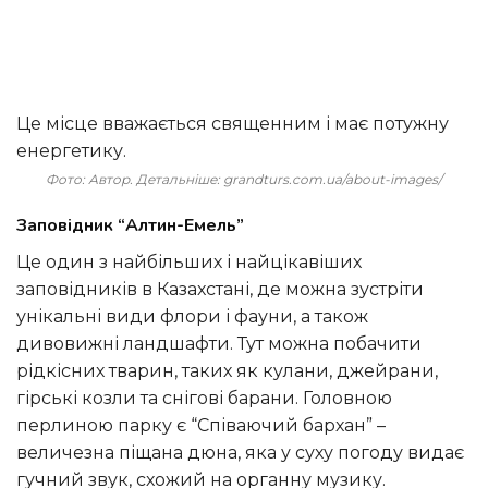
Це місце вважається священним і має потужну
енергетику.
Фото: Автор. Детальніше: grandturs.com.ua/about-images/
Заповідник “Алтин-Емель”
Це один з найбільших і найцікавіших
заповідників в Казахстані, де можна зустріти
унікальні види флори і фауни, а також
дивовижні ландшафти. Тут можна побачити
рідкісних тварин, таких як кулани, джейрани,
гірські козли та снігові барани. Головною
перлиною парку є “Співаючий бархан” –
величезна піщана дюна, яка у суху погоду видає
гучний звук, схожий на органну музику.