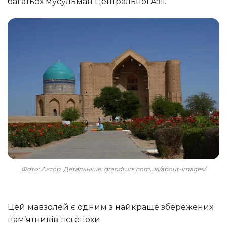
багатьох мусульман Центральної Азії.
Фото: Автор. Детальніше: grandturs.com.ua/about-images/
Цей мавзолей є одним з найкраще збережених
пам’ятників тієї епохи.