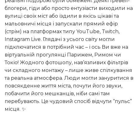
реальні подорожі були обмежені. Деякі тревел-
блогери, гіди або просто ентузіасти виходили на
вулиці своїх міст або їздили в якісь цікаві та
мальовничі місця і запускали прямий ефір
(стрім) на платформах типу YouTube, Twitch,
Instagram Live. Глядачі з усього світу могли
підключатися в потрібний час – і ось Ви вже на
віртуальній прогулянці Парижем, Римом чи
Токіо! Жодного фотошопу, нав’язливих фільтрів
чи складного монтажу – лише живе спілкування
та реальна атмосфера. Люди могли зануритися в
повсякденне життя міста, почути його звуки,
побачити його мешканців, ніби самі там
перебувають. Це чудовий спосіб відчути “пульс”
місця. ✨