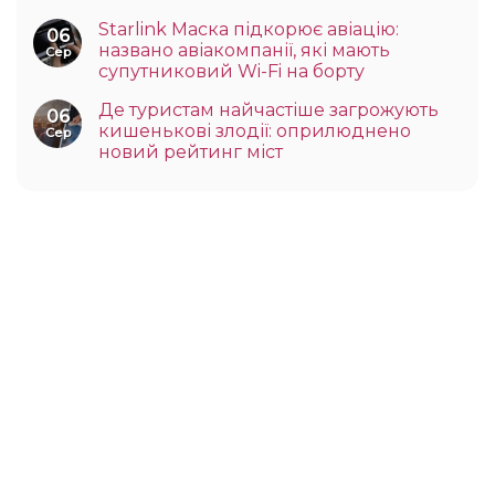
Starlink Маска підкорює авіацію:
06
названо авіакомпанії, які мають
Сер
супутниковий Wi-Fi на борту
Де туристам найчастіше загрожують
06
кишенькові злодії: оприлюднено
Сер
новий рейтинг міст