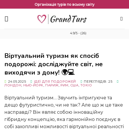
Перейти
Організація турів по всьому світу
до
змісту
4.9/5 - (26)
Віртуальний туризм як спосіб
подорожі: досліджуйте світ, не
виходячи з дому! 🌍💻
24.05.2025
ІДЕЇ ​​ДЛЯ ПОДОРОЖЕЙ
ПЕРЕГЛЯДІВ: 25
ЛОНДОН
,
НЬЮ-ЙОРК
,
ПАРИЖ
,
РИМ
,
США
,
ТОКІО
Віртуальний туризм… Звучить інтригуюче та
дещо футуристично, чи не так? Але що ж це таке
насправді? Він являє собою інноваційну
гібридну концепцію, яка гармонійно поєднує в
собі захопливі можливості віртуальної реальності