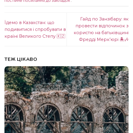
постійне посилання до закладок
.
Гайд по Занзібару: як
Їдемо в Казахстан: що
провести відпочинок з
подивитися і спробувати в
користю на батьківщині
країні Великого Степу 🇰🇿
Фредді Мерк’юрі 🏝️🎶
ТЕЖ ЦІКАВО