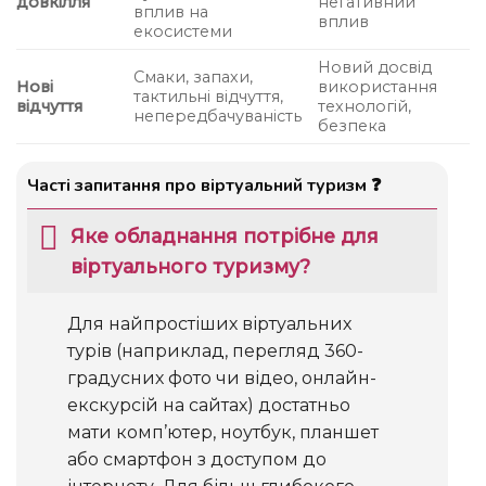
довкілля
негативний
вплив на
вплив
екосистеми
Новий досвід
Смаки, запахи,
Нові
використання
тактильні відчуття,
відчуття
технологій,
непередбачуваність
безпека
Часті запитання про віртуальний туризм ❓
Яке обладнання потрібне для
віртуального туризму?
Для найпростіших віртуальних
турів (наприклад, перегляд 360-
градусних фото чи відео, онлайн-
екскурсій на сайтах) достатньо
мати комп’ютер, ноутбук, планшет
або смартфон з доступом до