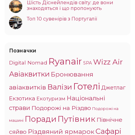
Шість Діснейлендів світу: де вони
знаходяться і що пропонують
Топ 10 сувенірів з Португалії
Позначки
Ryanair
Wizz Air
Digital Nomad
SPA
Авіаквитки
Бронювання
Готелі
Валізи
авіаквитків
Джетлаг
Національні
Екзотика
Екотуризм
страви
Подорожі на Різдво
Подорожі на
Поради
Путівник
Північне
машині
Сафарі
Різдвяний ярмарок
сяйво