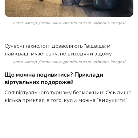
Фото: Автор. Детальніше: grandturs.com.ua/about-images/
Сучасні технології дозволяють “відвідати”
найкращі музеї світу, не виходячи з дому.
Фото: Автор. Детальніше: grandturs.com.ua/about-images/
Що можна подивитися? Приклади
віртуальних подорожей
Світ віртуального туризму безмежний! Ось лише
кілька прикладів того, куди можна “вирушити”: