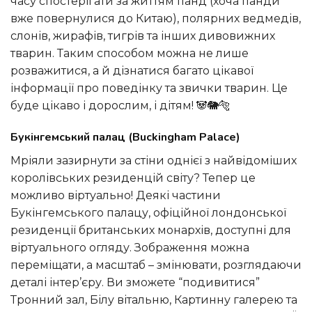
часу спостерігати за життям панд (хоча панди
вже повернулися до Китаю), полярних ведмедів,
слонів, жирафів, тигрів та інших дивовижних
тварин. Таким способом можна не лише
розважитися, а й дізнатися багато цікавої
інформації про поведінку та звички тварин. Це
буде цікаво і дорослим, і дітям! 🐼🐘🐅
Букінгемський палац (Buckingham Palace)
Мріяли зазирнути за стіни однієї з найвідоміших
королівських резиденцій світу? Тепер це
можливо віртуально! Деякі частини
Букінгемського палацу, офіційної лондонської
резиденції британських монархів, доступні для
віртуального огляду. Зображення можна
переміщати, а масштаб – змінювати, розглядаючи
деталі інтер’єру. Ви зможете “подивитися”
Тронний зал, Білу вітальню, Картинну галерею та