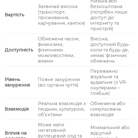
Низька або
Зазвичай висока
безкоштовна
(транспорт,
(потрібен лише
Вартість
проживання,
доступ до
харчування, квитки)
інтернету та
пристрій)
Обмежена часом,
Висока,
фінансами,
доступний будь-
Доступність
фізичними
коли та будь-де,
можливостями,
немає фізичних
візами
обмежень
Переважно
візуальне та
Рівень
Повне занурення
аудіальне (з VR-
занурення
(всі органи чуття)
окулярами –
глибше)
Реальна взаємодія з
Обмежена або
Взаємодія
людьми, культурою,
симульована
об’єктами
взаємодія
Може мати
Мінімальний або
негативний
Вплив на
відсутній
вуглецевий слід та