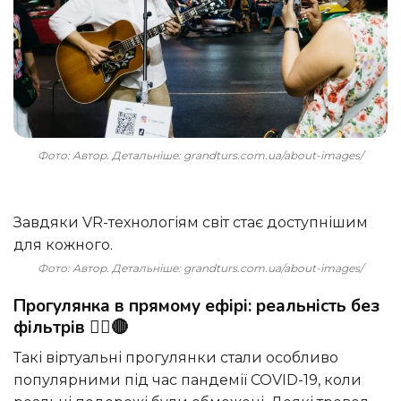
Фото: Автор. Детальніше: grandturs.com.ua/about-images/
Завдяки VR-технологіям світ стає доступнішим
для кожного.
Фото: Автор. Детальніше: grandturs.com.ua/about-images/
Прогулянка в прямому ефірі: реальність без
фільтрів 🚶‍♂️🔴
Такі віртуальні прогулянки стали особливо
популярними під час пандемії COVID-19, коли