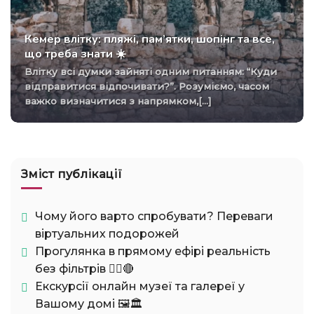
Кемер влітку: пляжі, пам’ятки, шопінг та все,
що треба знати ☀️
Влітку всі думки зайняті одним питанням: “Куди
відправитися відпочивати?”. Розуміємо, часом
важко визначитися з напрямком,[...]
Зміст публікації
Чому його варто спробувати? Переваги
віртуальних подорожей
Прогулянка в прямому ефірі реальність
без фільтрів 🚶‍♂️🔴
Екскурсії онлайн музеї та галереї у
Вашому домі 🖼️🏛️