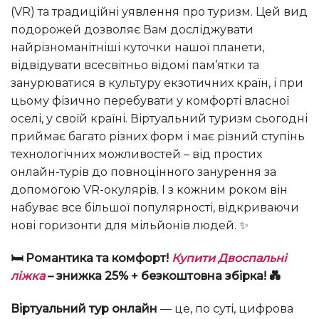
(VR) та традиційні уявлення про туризм. Цей вид
подорожей дозволяє Вам досліджувати
найрізноманітніші куточки нашої планети,
відвідувати всесвітньо відомі пам’ятки та
занурюватися в культуру екзотичних країн, і при
цьому фізично перебувати у комфорті власної
оселі, у своїй країні. Віртуальний туризм сьогодні
приймає багато різних форм і має різний ступінь
технологічних можливостей – від простих
онлайн-турів до повноцінного занурення за
допомогою VR-окулярів. І з кожним роком він
набуває все більшої популярності, відкриваючи
нові горизонти для мільйонів людей. ✨
🛏️ Романтика та комфорт!
Купити Двоспальні
ліжка
– знижка 25% + безкоштовна збірка! 💑
Віртуальний тур онлайн
— це, по суті, цифрова