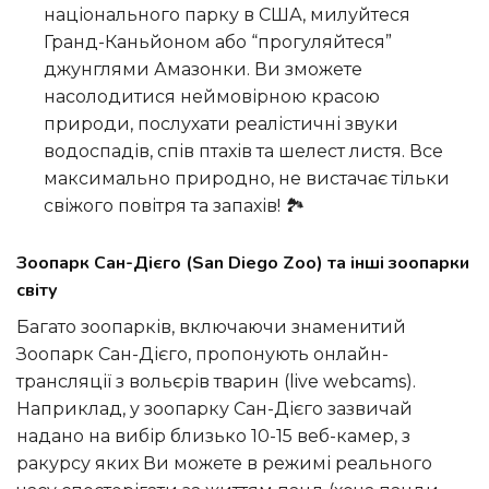
національного парку в США, милуйтеся
Гранд-Каньйоном або “прогуляйтеся”
джунглями Амазонки. Ви зможете
насолодитися неймовірною красою
природи, послухати реалістичні звуки
водоспадів, спів птахів та шелест листя. Все
максимально природно, не вистачає тільки
свіжого повітря та запахів! 🏞️
Зоопарк Сан-Дієго (San Diego Zoo) та інші зоопарки
світу
Багато зоопарків, включаючи знаменитий
Зоопарк Сан-Дієго, пропонують онлайн-
трансляції з вольєрів тварин (live webcams).
Наприклад, у зоопарку Сан-Дієго зазвичай
надано на вибір близько 10-15 веб-камер, з
ракурсу яких Ви можете в режимі реального