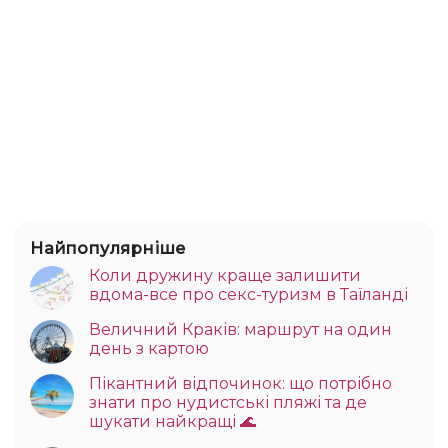
Найпопулярніше
Коли дружину краще залишити
вдома-все про секс-туризм в Таїланді
Величний Краків: маршрут на один
день з картою
Пікантний відпочинок: що потрібно
знати про нудистські пляжі та де
шукати найкращі 🌊