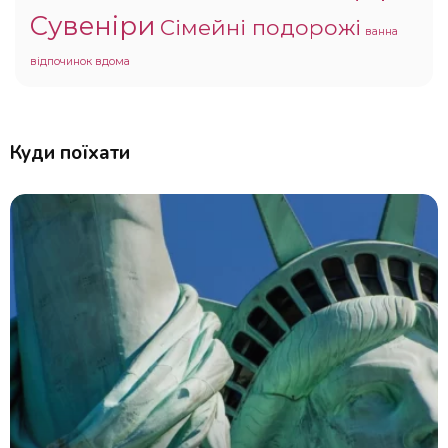
Сувеніри
Сімейні подорожі
ванна
відпочинок вдома
Куди поїхати