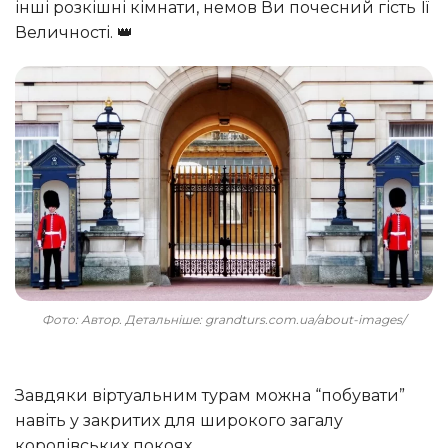
інші розкішні кімнати, немов Ви почесний гість Її
Величності. 👑
Фото: Автор. Детальніше: grandturs.com.ua/about-images/
Завдяки віртуальним турам можна “побувати”
навіть у закритих для широкого загалу
королівських покоях.