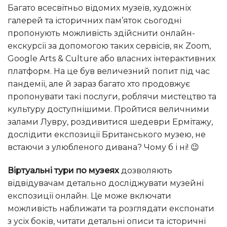
Багато всесвітньо відомих музеїв, художніх
галерей та історичних пам’яток сьогодні
пропонують можливість здійснити онлайн-
екскурсії за допомогою таких сервісів, як Zoom,
Google Arts & Culture або власних інтерактивних
платформ. На це був величезний попит під час
пандемії, але й зараз багато хто продовжує
пропонувати такі послуги, роблячи мистецтво та
культуру доступнішими. Пройтися величними
залами Лувру, роздивитися шедеври Ермітажу,
дослідити експозиції Британського музею, не
встаючи з улюбленого дивана? Чому б і ні! 😉
Віртуальні тури по музеях
дозволяють
відвідувачам детально досліджувати музейні
експозиції онлайн. Це може включати
можливість наближати та розглядати експонати
з усіх боків, читати детальні описи та історичні