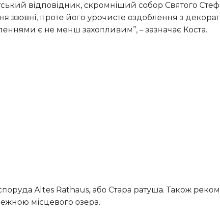
ський відповідник, скромніший собор Святого Стеф
ня ззовні, проте його урочисте оздоблення з декор
еннями є не менш захопливим”, – зазначає Коста.
режною місцевого озера.