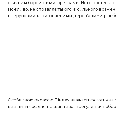
осяяним барвистими фресками. Його протестант
можливо, не справляє такого ж сильного вражен
візерунками та витонченими дерев’яними різьбл
Особливою окрасою Ліндау вважається готична споруда Altes Rathaus, або Стара ратуша. Також рекомендуємо
виділити час для неквапливої прогулянки набе