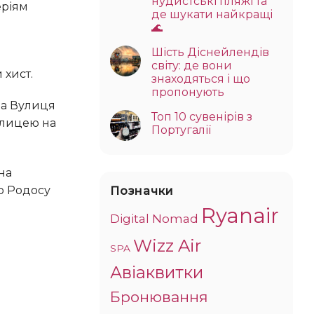
нудистські пляжі та
де шукати найкращі
🌊
Шість Діснейлендів
світу: де вони
 хист.
знаходяться і що
пропонують
Топ 10 сувенірів з
улицею на
Португалії
ю Родосу
Позначки
Ryanair
Digital Nomad
Wizz Air
SPA
Авіаквитки
Бронювання