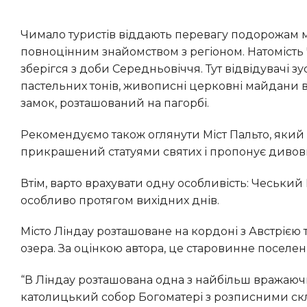
Чимало туристів віддають перевагу подорожам між європейськими столицями, помилково вважаючи це
повноцінним знайомством з регіоном. Натомість 
зберігся з доби Середньовіччя. Тут відвідувачі 
пастельних тонів, живописні церковні майдани 
замок, розташований на пагорбі.
Рекомендуємо також оглянути Міст Пальто, який сполучає замковий двір із садами. Цей трирівневий міст
прикрашений статуями святих і пропонує дивовиж
Втім, варто врахувати одну особливість: Чеський Крумлов часто буває переповнений мандрівниками,
особливо протягом вихідних днів.
Місто Ліндау розташоване на кордоні з Австрією та Швейцарією, омивається прозорими водами Боденського
озера. За оцінкою автора, це старовинне поселе
“В Ліндау розташована одна з найбільш вражаючих середньовічних церков, які мені доводилося бачити:
католицький собор Богоматері з розписними скл