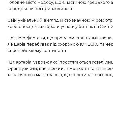
Головне місто Родосу, що є частиною грецького архіпелагу Додеканес, повністю відповідає усім критеріям
середньовічної привабливості.
Свій унікальний вигляд місто значною мірою отримало завдяки лицарям-госпітальєрам – відомим
хрестоносцям, які брали участь у битвах на Святі
Це місто-фортеця, що протягом століть зміцнювалося мурами, бастіонами, воротами та ровами. Місцева Вулиця
Лицарів перебуває під охороною ЮНЕСКО та не
європейському континенті.
“Ця артерія, уздовж якої простягаються готелі лицарів XV століття, розділені за національною ознакою на
французький, італійський, німецький та іспанс
та ключовою магістраллю, що перетинає обгород