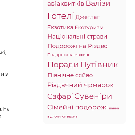
Валізи
авіаквитків
Готелі
Джетлаг
Екзотика
Екотуризм
Національні страви
Подорожі на Різдво
Подорожі на машині
Поради
Путівник
Північне сяйво
Різдвяний ярмарок
Сувеніри
Сафарі
Сімейні подорожі
ванна
а
відпочинок вдома