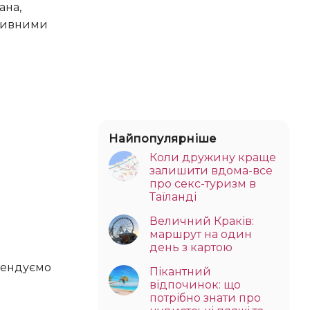
ана,
ативними
Найпопулярніше
Коли дружину краще
залишити вдома-все
про секс-туризм в
Таїланді
Величний Краків:
маршрут на один
день з картою
Пікантний
відпочинок: що
потрібно знати про