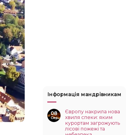
Інформація мандрівникам
Європу накрила нова
08
хвиля спеки: яким
Сер
курортам загрожують
лісові пожежі та
небезпека