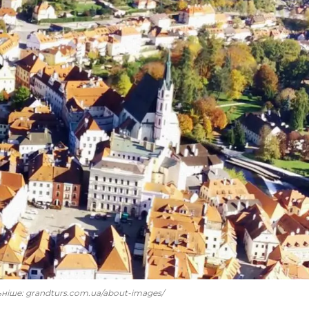
льніше: grandturs.com.ua/about-images/