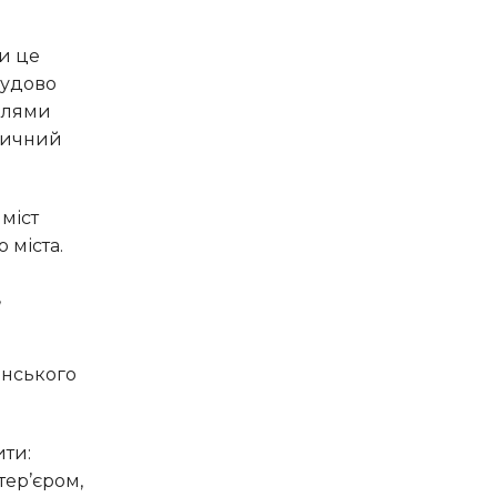
чудово
івлями
еличний
 міста.
тер’єром,