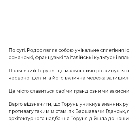
По суті, Родос являє собою унікальне сплетіння історичних епох. Тут чітко простежуються давньогрецькі,
османські, французькі та італійські культурні в
Польський Торунь, що мальовничо розкинувся на берегах річки Вісли, вирізняється своїми спорудами з
червоної цегли, а його вулична мережа залишилас
Це місто славиться своїми грандіозними захи
Варто відзначити, що Торунь уникнув значних руйнувань під час бомбардувань у Другій світовій війні. На
противагу таким містам, як Варшава чи Гданськ, 
архітектурного надбання Торуня дійшла до наших