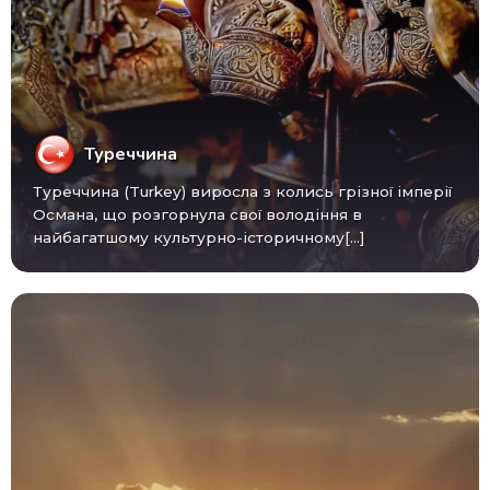
Туреччина
Туреччина (Turkey) виросла з колись грізної імперії
Османа, що розгорнула свої володіння в
найбагатшому культурно-історичному[...]