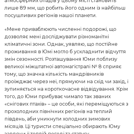
атмосферних опадів у цьому місті становить
лише 89 мм, що робить його одним із найбільш
посушливих регіонів нашої планети.
«Мене приваблюють численні подорожі, що
дозволяє мені досліджувати різноманітні
кліматичні зони. Однак, уявляю, що постійне
проживання в Юмі могло б ускладнити відчуття
змін сезонності. Розташування Юми поблизу
великої міжштатної автомагістралі № 8 сприяє
тому, що значна кількість мандрівників
проїжджає через неї, прямуючи на схід чи захід, і
зупиняється на короткочасне відвідування. Крім
того, до Юми прибуває чимало так званих
«снігових птахів» – це особи, які переміщуються з
прохолодних північних регіонів на теплий
південь, аби уникнути холодних зимових
місяців. Ці туристи спеціально обирають Юму
завдяки її теплій погоді та статусу