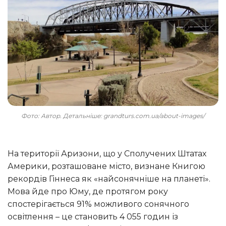
Фото: Автор. Детальніше: grandturs.com.ua/about-images/
На території Аризони, що у Сполучених Штатах
Америки, розташоване місто, визнане Книгою
рекордів Гіннеса як «найсонячніше на планеті».
Мова йде про Юму, де протягом року
спостерігається 91% можливого сонячного
освітлення – це становить 4 055 годин із