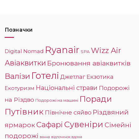
Позначки
Ryanair
Wizz Air
Digital Nomad
SPA
Авіаквитки
Бронювання авіаквитків
Готелі
Валізи
Джетлаг
Екзотика
Національні страви
Подорожі
Екотуризм
Поради
на Різдво
Подорожі на машині
Путівник
Різдвяний
Північне сяйво
Сувеніри
Сафарі
ярмарок
Сімейні
подорожі
ванна
відпочинок вдома