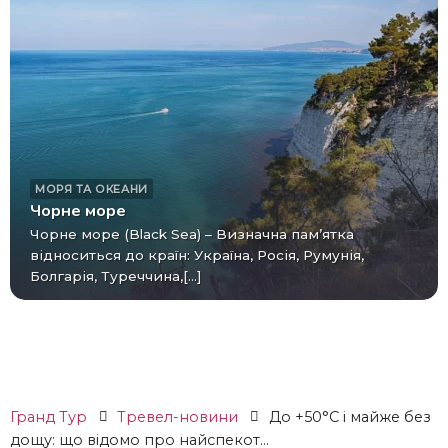
МОРЯ ТА ОКЕАНИ
Чорне море
Чорне море (Black Sea) – Визначна пам’ятка
відноситься до країн: Україна, Росія, Румунія,
Болгарія, Туреччина,[...]
Гранд Тур
Тревел-новини
До +50°C і майже без
дощу: що відомо про найспекот...