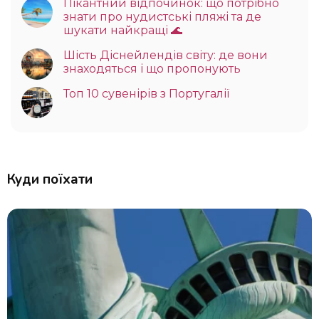
Пікантний відпочинок: що потрібно
знати про нудистські пляжі та де
шукати найкращі 🌊
Шість Діснейлендів світу: де вони
знаходяться і що пропонують
Топ 10 сувенірів з Португалії
Куди поїхати