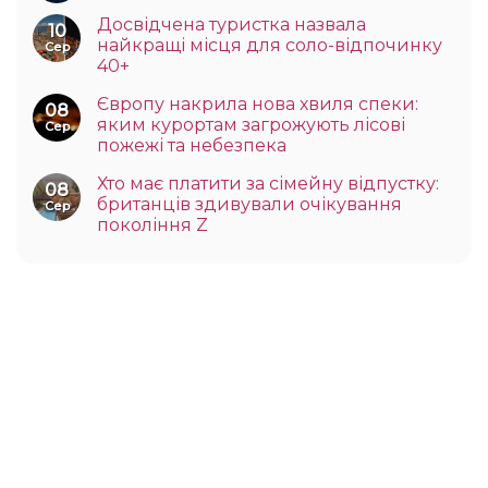
Досвідчена туристка назвала
10
найкращі місця для соло-відпочинку
Сер
40+
Європу накрила нова хвиля спеки:
08
яким курортам загрожують лісові
Сер
пожежі та небезпека
Хто має платити за сімейну відпустку:
08
британців здивували очікування
Сер
покоління Z