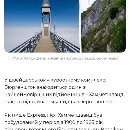
Фото: Автор. Детальніше: grandturs.com.ua/about-images/
У швейцарському курортному комплексі
Бюргеншток знаходиться один з
найнеймовірніших підйомників – Хамметшванд,
з якого відкривається вид на озеро Люцерн.
Як пише Еxpress, ліфт Хамметшванд був
побудований у період з 1900 по 1905 рік
піонером готельного бізнесу Францем Йозефом