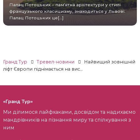
Палац Потоцьких – пам'ятка архітектури у стилі
французького класицизму, знаходиться у Львові.
Палац Потоцьких це[...]
Гранд Тур
Тревел-новини
Найвищий зовнішній
ліфт Європи піднімається на вис...
«Гранд Тур»
Ми ділимося лайфхаками, досвідом та надихаємо
мандрівників на пізнання миру та спілкування з
ним