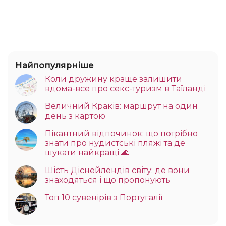
Найпопулярніше
Коли дружину краще залишити
вдома-все про секс-туризм в Таїланді
Величний Краків: маршрут на один
день з картою
Пікантний відпочинок: що потрібно
знати про нудистські пляжі та де
шукати найкращі 🌊
Шість Діснейлендів світу: де вони
знаходяться і що пропонують
Топ 10 сувенірів з Португалії