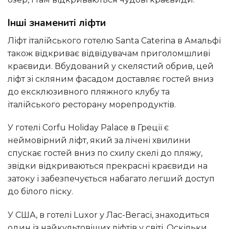
Інші знамениті ліфти
Ліфт італійського готелю Santa Caterina в Амальфі
також відкриває відвідувачам приголомшливі
краєвиди. Вбудований у скелястий обрив, цей
ліфт зі скляним фасадом доставляє гостей вниз
до ексклюзивного пляжного клубу та
італійського ресторану морепродуктів.
У готелі Corfu Holiday Palace в Греції є
неймовірний ліфт, який за лічені хвилини
спускає гостей вниз по схилу скелі до пляжу,
звідки відкриваються прекрасні краєвиди на
затоку і забезпечується набагато легший доступ
до білого піску.
У США, в готелі Luxor у Лас-Вегасі, знаходиться
один із найкультовіших ліфтів у світі. Оскільки