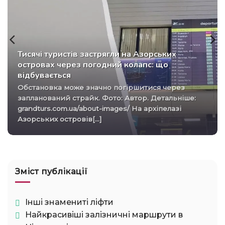
Тисячі туристів застрягли на Азорських
островах через погодний колапс: що
відбувається
Обстановка може значно погіршитися через
запланований страйк. Фото: Автор. Детальніше:
grandturs.com.ua/about-images/ На архіпелазі
Азорських островів[...]
Зміст публікації
Інші знамениті ліфти
Найкрасивіші залізничні маршрути в