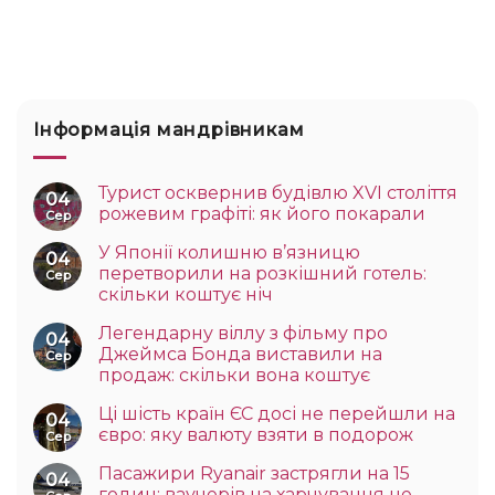
Інформація мандрівникам
Турист осквернив будівлю XVI століття
04
рожевим графіті: як його покарали
Сер
У Японії колишню в’язницю
04
перетворили на розкішний готель:
Сер
скільки коштує ніч
Легендарну віллу з фільму про
04
Джеймса Бонда виставили на
Сер
продаж: скільки вона коштує
Ці шість країн ЄС досі не перейшли на
04
євро: яку валюту взяти в подорож
Сер
Пасажири Ryanair застрягли на 15
04
годин: ваучерів на харчування не