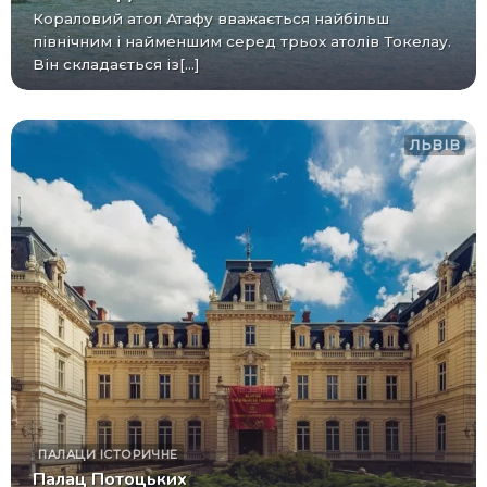
Кораловий атол Атафу вважається найбільш
північним і найменшим серед трьох атолів Токелау.
Він складається із[...]
ЛЬВІВ
ПАЛАЦИ
ІСТОРИЧНЕ
Палац Потоцьких