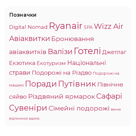
Позначки
Ryanair
Wizz Air
Digital Nomad
SPA
Авіаквитки
Бронювання
Готелі
Валізи
авіаквитків
Джетлаг
Національні
Екзотика
Екотуризм
страви
Подорожі на Різдво
Подорожі на
Поради
Путівник
Північне
машині
Сафарі
Різдвяний ярмарок
сяйво
Сувеніри
Сімейні подорожі
ванна
відпочинок вдома