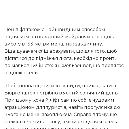
Цей ліфт також є найшвидшим способом
піднятися на оглядовий майданчик: він долає
висоту в 153 метри менш ніж за хвилину.
Відвідувачам слід врахувати, що для того, щоб
дістатися до підніжжя ліфта, необхідно пройти
по мальовничій стежці Фельзенвег, що пролягає
вздовж скель.
Щоб сповна оцінити краєвиди, приїжджати в
Бюргеншток потрібно в ясний сонячний день.
При цьому, хоча й ліфт сам по собі є чудовим
атракціоном для туристів, навіть прогулянка до
нього не менш захоплююча. Справа в тому, що
стежка перетинає косу, в якій сходяться кілька
озер, і там відкриваються чудові краєвиди.