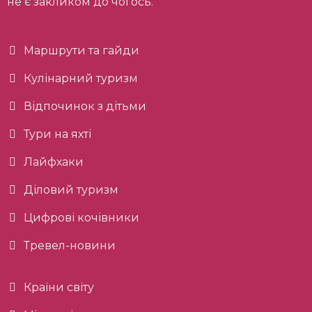
не є закликом до чогось.
Маршрути та гайди
Кулінарний туризм
Відпочинок з дітьми
Тури на яхті
Лайфхаки
Діловий туризм
Цифрові кочівники
Тревел-новини
Країни світу