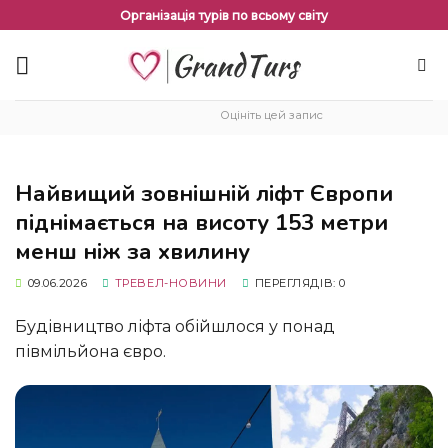
Перейти
Організація турів по всьому світу
до
змісту
Оцініть цей запис
Найвищий зовнішній ліфт Європи
піднімається на висоту 153 метри
менш ніж за хвилину
09.06.2026
ТРЕВЕЛ-НОВИНИ
ПЕРЕГЛЯДІВ: 0
Будівництво ліфта обійшлося у понад
півмільйона євро.