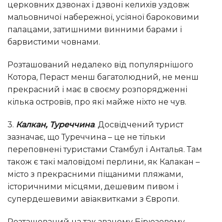
церковних дзвонах і дзвоні келихів уздовж
мальовничої набережної, усіяної бароковими
палацами, затишними винними барами і
барвистими човнами.
Розташований недалеко від популярнішого
Котора, Пераст менш багатолюдний, не менш
прекрасний і має в своєму розпорядженні
кілька островів, про які майже ніхто не чув.
3.
Калкан, Туреччина
. Досвідчений турист
зазначає, що Туреччина – це не тільки
переповнені туристами Стамбул і Анталья. Там
також є такі маловідомі перлини, як Калакан –
місто з прекрасними піщаними пляжами,
історичними місцями, дешевим пивом і
супердешевими авіаквитками з Європи.
Розташований на так званому Бірюзовому