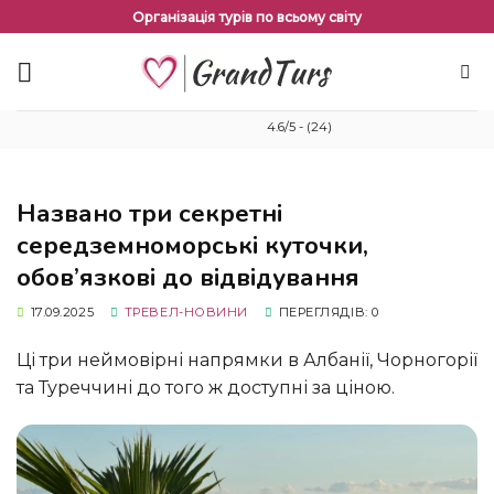
Перейти
Організація турів по всьому світу
до
змісту
4.6/5 - (24)
Названо три секретні
середземноморські куточки,
обов’язкові до відвідування
17.09.2025
ТРЕВЕЛ-НОВИНИ
ПЕРЕГЛЯДІВ: 0
Ці три неймовірні напрямки в Албанії, Чорногорії
та Туреччині до того ж доступні за ціною.