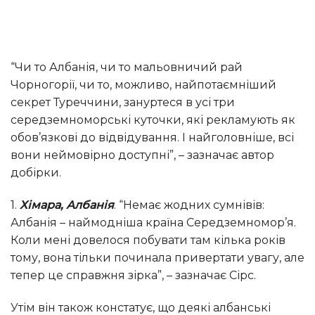
“Чи то Албанія, чи то мальовничий рай
Чорногорії, чи то, можливо, найпотаємніший
секрет Туреччини, зануртеся в усі три
середземноморські куточки, які рекламують як
обов’язкові до відвідування. І найголовніше, всі
вони неймовірно доступні”, – зазначає автор
добірки.
1.
Хімара, Албанія
. “Немає жодних сумнівів:
Албанія – наймодніша країна Середземномор’я.
Коли мені довелося побувати там кілька років
тому, вона тільки починала привертати увагу, але
тепер це справжня зірка”, – зазначає Сірс.
Утім він також констатує, що деякі албанські