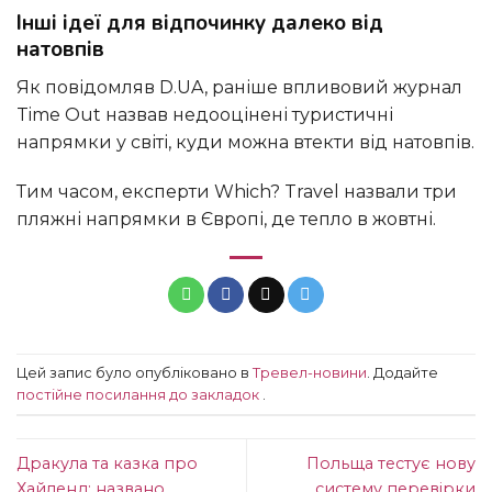
Інші ідеї для відпочинку далеко від
натовпів
Як повідомляв D.UA, раніше впливовий журнал
Time Out назвав недооцінені туристичні
напрямки у світі, куди можна втекти від натовпів.
Тим часом, експерти Which? Travel назвали три
пляжні напрямки в Європі, де тепло в жовтні.
Цей запис було опубліковано в
Тревел-новини
. Додайте
постійне посилання до закладок
.
Дракула та казка про
Польща тестує нову
Хайленд: названо
систему перевірки