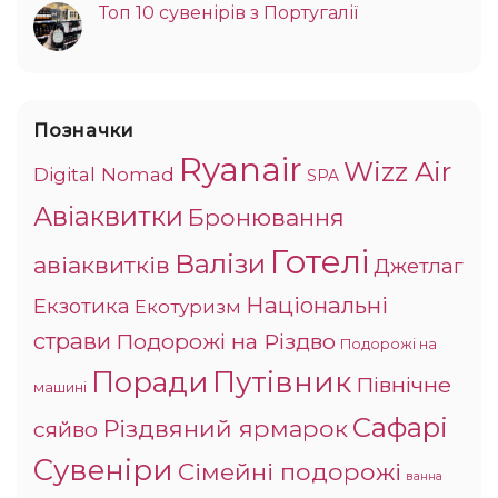
Топ 10 сувенірів з Португалії
Позначки
Ryanair
Wizz Air
Digital Nomad
SPA
Авіаквитки
Бронювання
Готелі
Валізи
авіаквитків
Джетлаг
Національні
Екзотика
Екотуризм
страви
Подорожі на Різдво
Подорожі на
Поради
Путівник
Північне
машині
Сафарі
Різдвяний ярмарок
сяйво
Сувеніри
Сімейні подорожі
ванна