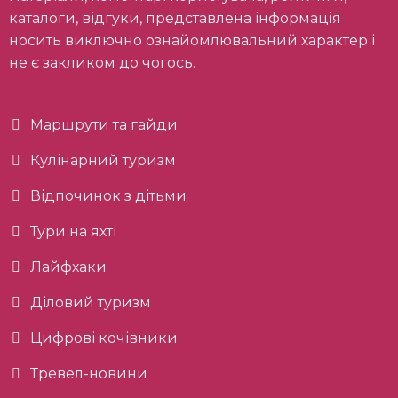
каталоги, відгуки, представлена інформація
носить виключно ознайомлювальний характер і
не є закликом до чогось.
Маршрути та гайди
Кулінарний туризм
Відпочинок з дітьми
Тури на яхті
Лайфхаки
Діловий туризм
Цифрові кочівники
Тревел-новини