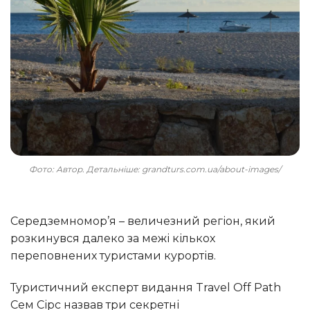
Фото: Автор. Детальніше: grandturs.com.ua/about-images/
Середземномор’я – величезний регіон, який
розкинувся далеко за межі кількох
переповнених туристами курортів.
Туристичний експерт видання Travel Off Path
Сем Сірс назвав три секретні