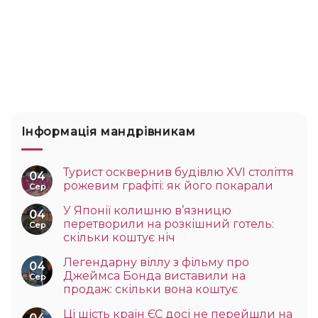
Інформація мандрівникам
Турист осквернив будівлю XVI століття
04
рожевим графіті: як його покарали
Сер
У Японії колишню в’язницю
04
перетворили на розкішний готель:
Сер
скільки коштує ніч
Легендарну віллу з фільму про
04
Джеймса Бонда виставили на
Сер
продаж: скільки вона коштує
Ці шість країн ЄС досі не перейшли на