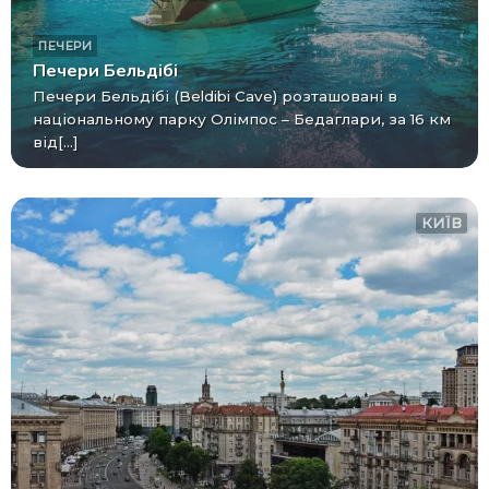
ПЕЧЕРИ
Печери Бельдібі
Печери Бельдібі (Beldibi Cave) розташовані в
національному парку Олімпос – Бедаглари, за 16 км
від[...]
КИЇВ