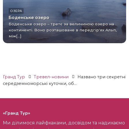
ОЗЕРА
Боденське озеро
Боденське озеро – третє за величиною озеро на
континенті. Воно розташоване в передгір'ях Альп,
між[...]
Гранд Тур
Тревел-новини
Названо три секретні
середземноморські куточки, об...
«Гранд Тур»
Ми ділимося лайфхаками, досвідом та надихаємо