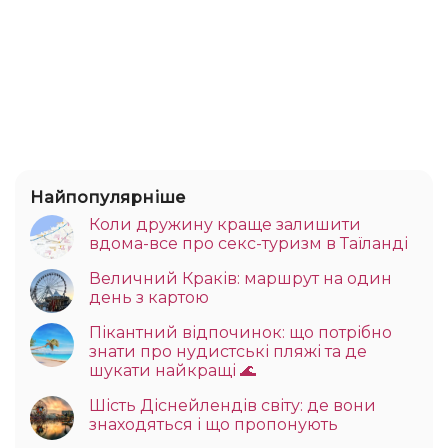
Найпопулярніше
Коли дружину краще залишити
вдома-все про секс-туризм в Таїланді
Величний Краків: маршрут на один
день з картою
Пікантний відпочинок: що потрібно
знати про нудистські пляжі та де
шукати найкращі 🌊
Шість Діснейлендів світу: де вони
знаходяться і що пропонують