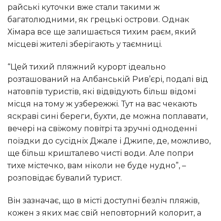
райські куточки вже стали такими ж
багатолюдними, як грецькі острови. Однак
Хімара все ще залишається тихим раєм, який
місцеві жителі зберігають у таємниці.
“Цей тихий пляжний курорт ідеально
розташований на Албанській Рив’єрі, подалі від
натовпів туристів, які відвідують більш відомі
місця на тому ж узбережжі. Тут на вас чекають
яскраві сині береги, бухти, де можна поплавати,
вечері на свіжому повітрі та зручні одноденні
поїздки до сусідніх Джале і Джипе, де, можливо,
ще більш кришталево чисті води. Але попри
тихе містечко, вам ніколи не буде нудно”, –
розповідає бувалий турист.
Він зазначає, що в місті доступні безліч пляжів,
кожен з яких має свій неповторний колорит, а