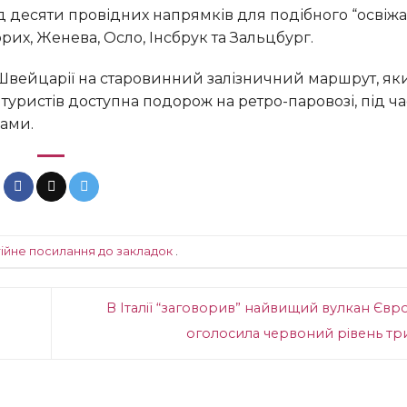
ед десяти провідних напрямків для подібного “освіж
рих, Женева, Осло, Інсбрук та Зальцбург.
туристів доступна подорож на ретро-паровозі, під ча
ами.
ійне посилання до закладок
.
В Італії “заговорив” найвищий вулкан Євр
оголосила червоний рівень т