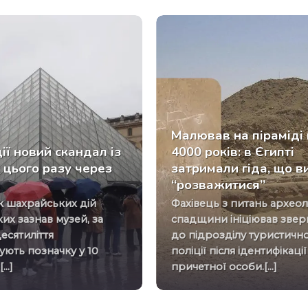
Малював на піраміді 
ії новий скандал із
4000 років: в Єгипті
 цього разу через
затримали гіда, що в
в
“розважитися”
Фахівець з питань археологічної
ких зазнав музей, за
спадщини ініціював зве
есятиліття
до підрозділу туристично
ють позначку у 10
поліції після ідентифікації
..]
причетної особи.[...]