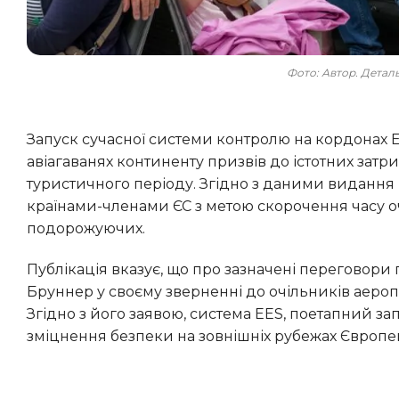
Фото: Автор. Дета
Запуск сучасної системи контролю на кордонах Entry/Exit System (EES) на зовнішніх рубежах Євросоюзу та в
авіагаванях континенту призвів до істотних затри
туристичного періоду. Згідно з даними видання Po
країнами-членами ЄС з метою скорочення часу о
подорожуючих.
Публікація вказує, що про зазначені переговори повідомив європейський комісар з питань міграції Магнус
Бруннер у своєму зверненні до очільників аеропо
Згідно з його заявою, система EES, поетапний за
зміцнення безпеки на зовнішніх рубежах Європе