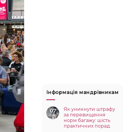
Інформація мандрівникам
Як уникнути штрафу
07
за перевищення
Сер
норм багажу: шість
практичних порад