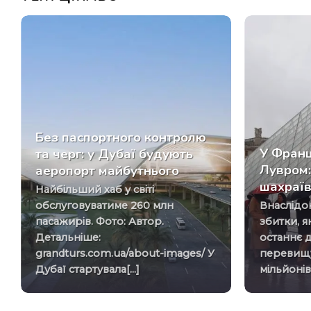
Без паспортного контролю
У Франц
та черг: у Дубаї будують
Лувром:
аеропорт майбутнього
шахраї
Найбільший хаб у світі
обслуговуватиме 260 млн
Внаслідок шахрайських дій
пасажирів. Фото: Автор.
збитки, я
Детальніше:
останнє д
grandturs.com.ua/about-images/ У
перевищу
Дубаї стартувала[...]
мільйонів[.