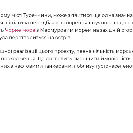
 Ця ініціатива передбачає створення штучного водног
ть
Чорне море
з Мармуровим морем на західній сторо
ла перетвориться на острів.
 проходження. Це дозволить зменшити ймовірність
аних з нафтовими танкерами, поблизу густонаселено