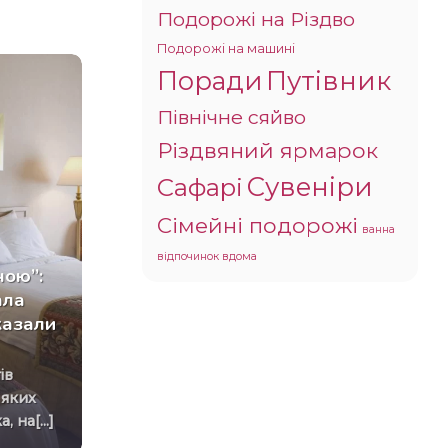
Подорожі на Різдво
Подорожі на машині
Поради
Путівник
Північне сяйво
Різдвяний ярмарок
Сувеніри
Сафарі
“Занадто багато туристів”:
Сімейні подорожі
Греція запроваджує
ванна
жорсткі нові правила для
відпочинок вдома
чою”:
пляжів
ала
Запроваджені нововведення
 казали
мають на меті дієвий захист
прибережних зон, що
вирізняються винятковою
 яких
естетичною привабливістю,
 на[...]
геоморфологічними[...]