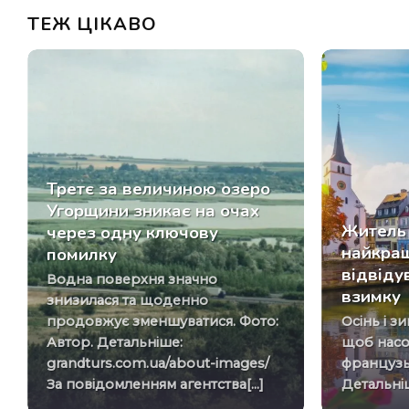
ТЕЖ ЦІКАВО
Третє за величиною озеро
Угорщини зникає на очах
Житель 
через одну ключову
найкращ
помилку
відвіду
Водна поверхня значно
взимку
знизилася та щоденно
продовжує зменшуватися. Фото:
Осінь і зима – це ідеальний час,
Автор. Детальніше:
щоб насо
grandturs.com.ua/about-images/
французьк
За повідомленням агентства[...]
Детальніше