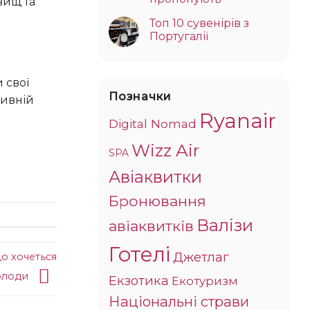
вищ та
Топ 10 сувенірів з
Португалії
Позначки
тивній
Ryanair
Digital Nomad
Wizz Air
SPA
Авіаквитки
Бронювання
Валізи
авіаквитків
Готелі
Джетлаг
що хочеться
олоди
Екзотика
Екотуризм
Національні страви