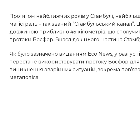
Протягом найближчих років у Стамбулі, найбільшому місті Туреччини, може з’явитися ще одна значна водна
магістраль – так званий “Стамбульський канал”.
довжиною приблизно 45 кілометрів, що сполучи
протоки Босфор. Внаслідок цього, частина Стамбу
Як було зазначено виданням Eco News, у разі успішної реалізації цього проєкту, певна кількість морських суден
перестане використовувати протоку Босфор для
виникнення аварійних ситуацій, зокрема пов’яз
мегаполіса.