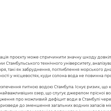
и Стамбульського технічного університету, аналізув
ря, такі як забруднення, поглиблення морського дна
ності у місцевостях, куди солона вода не повинна пр
 найважливіших озер, що слугує джерелом прісної в
рдження про можливий дефіцит води в Стамбулі чере
призведе до зменшення загальних водних запасів мі