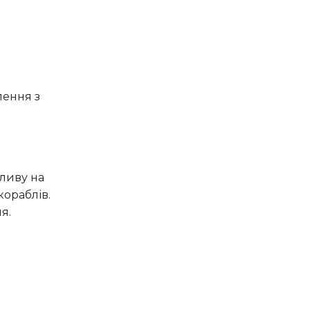
лення з
кораблів.
я.