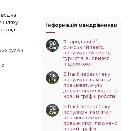
о шляху
Інформація мандрівникам
ні від
“Стародавній”
06
римський театр,
Сер
популярний серед
туристів, виявився
підробкою
го
В Італії через спеку
06
популярні пам’ятки
Сер
працюватимуть
довше: оприлюднено
новий графік роботи
В Італії через спеку
06
популярні пам’ятки
Сер
працюватимуть
довше: оприлюднено
новий графік