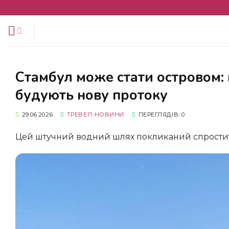
Перейти
до
змісту
Стамбул може стати островом: між Чорним і Мармуровим морями
будують нову протоку
29.06.2026
ТРЕВЕЛ-НОВИНИ
ПЕРЕГЛЯДІВ: 0
Цей штучний водний шлях покликаний спрости