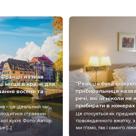
Франції назвав
“Реакція була шокую
і місця в країні для
прибиральниця назв
вання восени та
речі, які їй ніколи не
прибирати в номерах
лодитися стравами
Це стосується як предметів
ої кухні. Фото: Автор.
повсякденного вжитку, з
:[...]
ми п’ємо, так і самого ліжка,