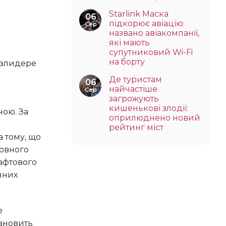
Starlink Маска
06
підкорює авіацію:
Сер
названо авіакомпанії,
які мають
супутниковий Wi-Fi
на борту
Де туристам
06
найчастіше
Сер
загрожують
кишенькові злодії:
оприлюднено новий
рейтинг міст
а тому, що
ервного
нафтового
чних
тановить