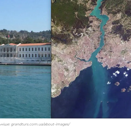
льніше: grandturs.com.ua/about-images/