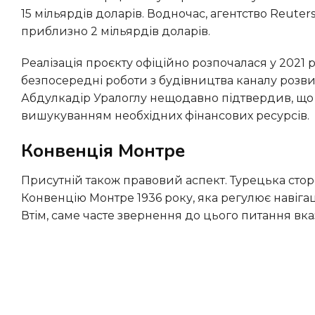
15 мільярдів доларів. Водночас, агентство Reuter
приблизно 2 мільярдів доларів.
Реалізація проєкту офіційно розпочалася у 2021 році з церемонії закладення першого мосту. Проте
безпосередні роботи з будівництва каналу розви
Абдулкадір Уралоглу нещодавно підтвердив, що п
вишукуванням необхідних фінансових ресурсів.
Конвенція Монтре
Присутній також правовий аспект. Турецька сторона наполягає, що новий водний шлях не матиме впливу на
Конвенцію Монтре 1936 року, яка регулює навігац
Втім, саме часте звернення до цього питання вказ