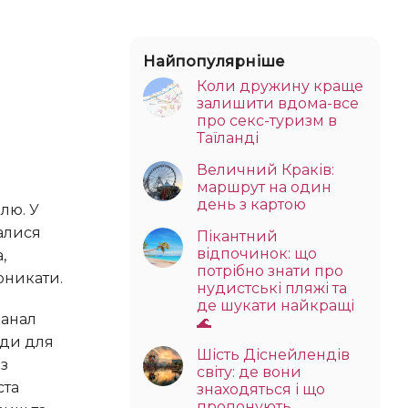
Найпопулярніше
Коли дружину краще
залишити вдома-все
про секс-туризм в
Таїланді
Величний Краків:
маршрут на один
день з картою
алися
Пікантний
відпочинок: що
,
потрібно знати про
оникати.
нудистські пляжі та
де шукати найкращі
🌊
оди для
Шість Діснейлендів
з
світу: де вони
ста
знаходяться і що
пропонують