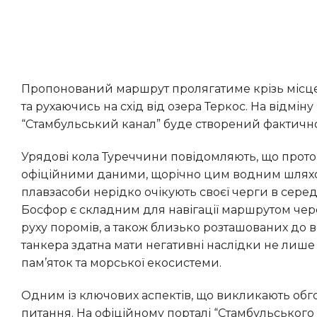
Пропонований маршрут пролягатиме крізь місцевість озера Кючюкчекмедже, обминаючи греблю Сазлидере
та рухаючись на схід від озера Теркос. На відм
“Стамбульський канал” буде створений фактичн
Урядові кола Туреччини повідомляють, що протока Босфор стає все більш інтенсивно використовуваною. За
офіційними даними, щорічно цим водним шляхом
плавзасоби нерідко очікують своєї черги в серед
Босфор є складним для навігації маршрутом чере
руху поромів, а також близько розташованих до 
танкера здатна мати негативні наслідки не лише
пам’яток та морської екосистеми.
Одним із ключових аспектів, що викликають обговорення щодо створення нового каналу, є фінансове
питання. На офіційному порталі “Стамбульського 