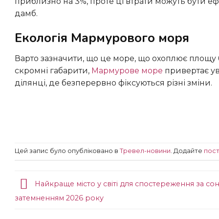
приблизно на 3%, проте ці втрати можуть бути 
дамб.
Екологія Мармурового моря
Варто зазначити, що це море, що охоплює площу близько 7 052 км², визнано найменшим у світі. Попри свої
скромні габарити,
Мармурове море
привертає ув
ділянці, де безперервно фіксуються різні зміни.
Цей запис було опубліковано в
Тревел-новини
. Додайте
пост
Найкраще місто у світі для спостереження за со
затемненням 2026 року