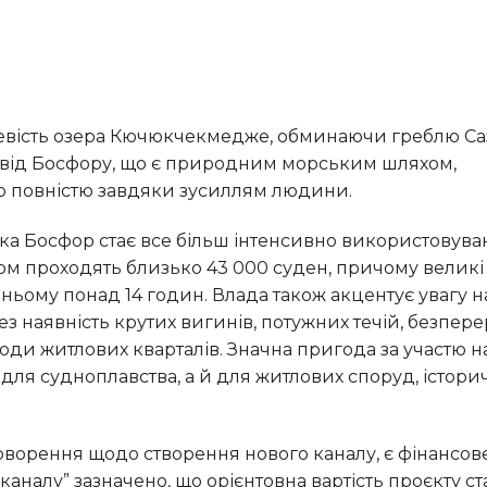
іну від Босфору, що є природним морським шляхом,
о повністю завдяки зусиллям людини.
 проходять близько 43 000 суден, причому великі
ньому понад 14 годин. Влада також акцентує увагу н
з наявність крутих вигинів, потужних течій, безпер
води житлових кварталів. Значна пригода за участю 
 для судноплавства, а й для житлових споруд, істори
каналу” зазначено, що орієнтовна вартість проєкту с