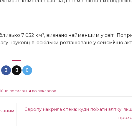
ефективно компенсовані за допомогою інших водосхо
агу науковців, оскільки розташоване у сейсмічно ак
ійне посилання до закладок
.
Європу накрила спека: куди поїхати влітку, як
нячним
прох