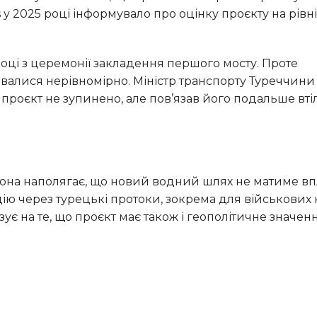
s у 2025 році інформувало про оцінку проєкту на рівні
валися нерівномірно. Міністр транспорту Туреччини
роєкт не зупинено, але пов’язав його подальше вті
ію через турецькі протоки, зокрема для військових 
ує на те, що проєкт має також і геополітичне значенн