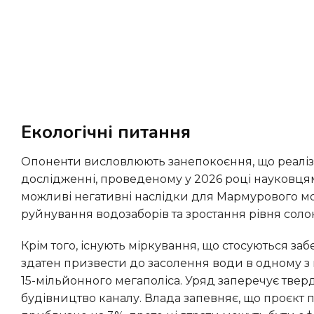
Екологічні питання
Опоненти висловлюють занепокоєння, що реалізація проєкту може спричинити значну шкоду довкіллю. У
дослідженні, проведеному у 2026 році науковцям
можливі негативні наслідки для Мармурового мо
руйнування водозаборів та зростання рівня соло
Крім того, існують міркування, що стосуються забезпечення питною водою Стамбула. Існує ризик, що канал
здатен призвести до засолення води в одному з
15-мільйонного мегаполіса. Уряд заперечує тве
будівництво каналу. Влада запевняє, що проєкт 