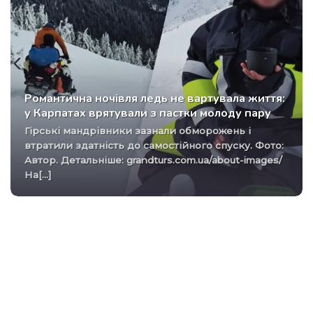
Романтична ночівля ледь не вартувала життя:
у Карпатах врятували з пастки молоду пару
Гірські мандрівники зазнали обморожень і
втратили здатність до самостійного спуску. Фото:
Автор. Детальніше: grandturs.com.ua/about-images/
На[...]