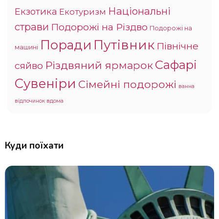
Національні
Екзотика
Екотуризм
страви
Подорожі на Різдво
Подорожі на
Поради
Путівник
Північне
машині
Сафарі
Різдвяний ярмарок
сяйво
Сувеніри
Сімейні подорожі
ванна
відпочинок вдома
Куди поїхати