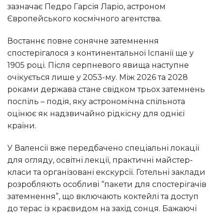
зазначає Педро Гарсія Ларіо, астроном
Європейського космічного агентства.
Востаннє повне сонячне затемнення
спостерігалося з континентальної Іспанії ще у
1905 році. Після серпневого явища наступне
очікується лише у 2053-му. Між 2026 та 2028
роками держава стане свідком трьох затемнень
поспіль – подія, яку астрономічна спільнота
оцінює як надзвичайно рідкісну для однієї
країни.
У Валенсії вже передбачено спеціальні локації
для огляду, освітні лекції, практичні майстер-
класи та організовані екскурсії. Готельні заклади
розробляють особливі “пакети для спостерігачів
затемнення”, що включають коктейлі та доступ
до терас із краєвидом на захід сонця. Бажаючі