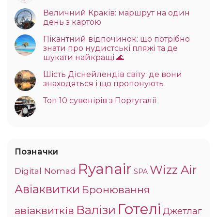
Величний Краків: маршрут на один
день з картою
Пікантний відпочинок: що потрібно
знати про нудистські пляжі та де
шукати найкращі 🌊
Шість Діснейлендів світу: де вони
знаходяться і що пропонують
Топ 10 сувенірів з Португалії
Позначки
Ryanair
Wizz Air
Digital Nomad
SPA
Авіаквитки
Бронювання
Готелі
Валізи
авіаквитків
Джетлаг