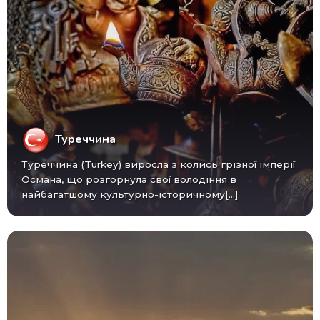
Туреччина
Туреччина (Turkey) виросла з колись грізної імперії
Османа, що розгорнула свої володіння в
найбагатшому культурно-історичному[...]