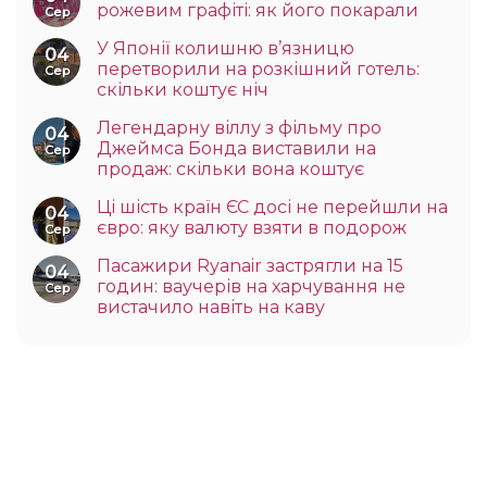
рожевим графіті: як його покарали
Сер
У Японії колишню в’язницю
04
перетворили на розкішний готель:
Сер
скільки коштує ніч
Легендарну віллу з фільму про
04
Джеймса Бонда виставили на
Сер
продаж: скільки вона коштує
Ці шість країн ЄС досі не перейшли на
04
євро: яку валюту взяти в подорож
Сер
Пасажири Ryanair застрягли на 15
04
годин: ваучерів на харчування не
Сер
вистачило навіть на каву