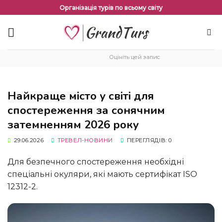
Перейти
Організація турів по всьому світу
до
змісту
Оцініть цей запис
Найкраще місто у світі для
спостереження за сонячним
затемненням 2026 року
29.06.2026
ТРЕВЕЛ-НОВИНИ
ПЕРЕГЛЯДІВ: 0
Для безпечного спостереження необхідні
спеціальні окуляри, які мають сертифікат ISO
12312-2.