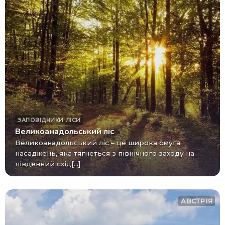
ЗАПОВІДНИКИ
ЛІСИ
Великоанадольський ліс
Великоанадольський ліс – це широка смуга
насаджень, яка тягнеться з північного заходу на
південний схід[...]
АВСТРІЯ