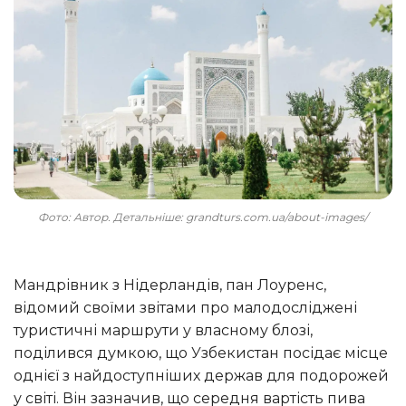
Фото: Автор. Детальніше: grandturs.com.ua/about-images/
Мандрівник з Нідерландів, пан Лоуренс,
відомий своїми звітами про малодосліджені
туристичні маршрути у власному блозі,
поділився думкою, що Узбекистан посідає місце
однієї з найдоступніших держав для подорожей
у світі. Він зазначив, що середня вартість пива