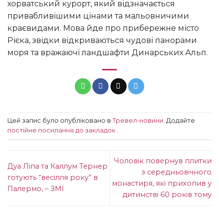
хорватський курорт, який відзначається
привабливішими цінами та мальовничими
краєвидами. Мова йде про прибережне місто
Рієка, звідки відкриваються чудові панорами
моря та вражаючі ландшафти Динарських Альп.
Цей запис було опубліковано в
Тревел-новини
. Додайте
постійне посилання до закладок
.
Чоловік повернув плитки
Дуа Ліпа та Каллум Тернер
з середньовічного
готують “весілля року” в
монастиря, які прихопив у
Палермо, – ЗМІ
дитинстві 60 років тому