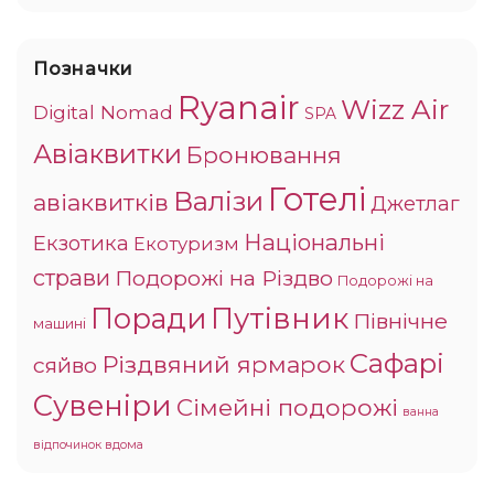
Позначки
Ryanair
Wizz Air
Digital Nomad
SPA
Авіаквитки
Бронювання
Готелі
Валізи
авіаквитків
Джетлаг
Національні
Екзотика
Екотуризм
страви
Подорожі на Різдво
Подорожі на
Поради
Путівник
Північне
машині
Сафарі
Різдвяний ярмарок
сяйво
Сувеніри
Сімейні подорожі
ванна
відпочинок вдома