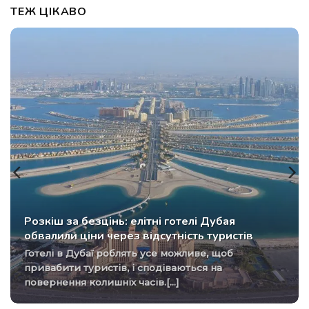
ТЕЖ ЦІКАВО
Розкіш за безцінь: елітні готелі Дубая
обвалили ціни через відсутність туристів
Готелі в Дубаї роблять усе можливе, щоб
привабити туристів, і сподіваються на
повернення колишніх часів.[...]