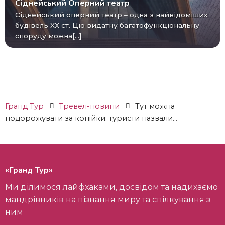
Сіднейський Оперний театр
Сіднейський оперний театр – одна з найвідоміших
будівель ХХ ст. Цю видатну багатофункціональну
споруду можна[...]
Гранд Тур
Тревел-новини
Тут можна
подорожувати за копійки: туристи назвали...
«Гранд Тур»
Ми ділимося лайфхаками, досвідом та надихаємо
мандрівників на пізнання миру та спілкування з
ним