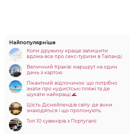
Найпопулярніше
Коли дружину краще залишити
вдома-все про секс-туризм в Таїланді
Величний Краків: маршрут на один
день з картою
Пікантний відпочинок: що потрібно
знати про нудистські пляжі та де
шукати найкращі 🌊
Шість Діснейлендів світу: де вони
знаходяться і що пропонують
Топ 10 сувенірів з Португалії