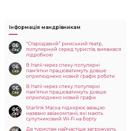
Інформація мандрівникам
“Стародавній” римський театр,
06
популярний серед туристів, виявився
Сер
підробкою
В Італії через спеку популярні
06
пам’ятки працюватимуть довше:
Сер
оприлюднено новий графік роботи
В Італії через спеку популярні
06
пам’ятки працюватимуть довше:
Сер
оприлюднено новий графік
Starlink Маска підкорює авіацію:
06
названо авіакомпанії, які мають
Сер
супутниковий Wi-Fi на борту
Де туристам найчастіше загрожують
06