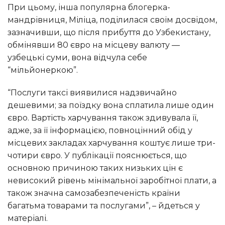
При цьому, інша популярна блогерка-
мандрівниця, Міліца, поділилася своїм досвідом,
зазначивши, що після прибуття до Узбекистану,
обмінявши 80 євро на місцеву валюту —
узбецькі суми, вона відчула себе
“мільйонеркою”.
“Послуги таксі виявилися надзвичайно
дешевими; за поїздку вона сплатила лише один
євро. Вартість харчування також здивувала її,
адже, за її інформацією, повноцінний обід у
місцевих закладах харчування коштує лише три-
чотири євро. У публікації пояснюється, що
основною причиною таких низьких цін є
невисокий рівень мінімальної заробітної плати, а
також значна самозабезпеченість країни
багатьма товарами та послугами”, – йдеться у
матеріалі.