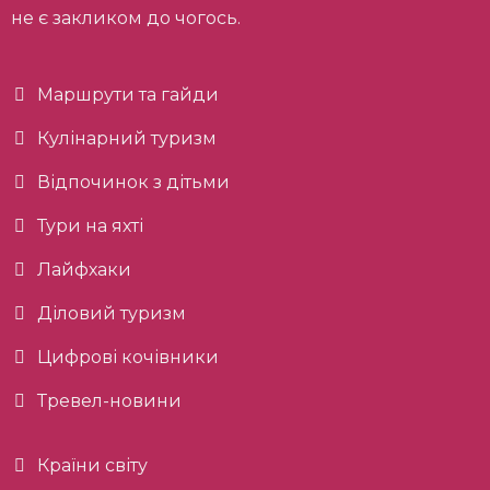
не є закликом до чогось.
Маршрути та гайди
Кулінарний туризм
Відпочинок з дітьми
Тури на яхті
Лайфхаки
Діловий туризм
Цифрові кочівники
Тревел-новини
Країни світу