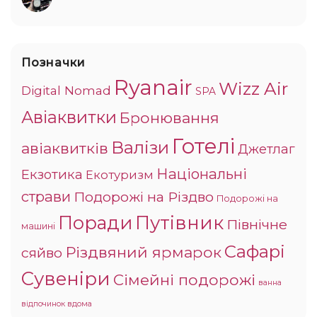
Позначки
Ryanair
Wizz Air
Digital Nomad
SPA
Авіаквитки
Бронювання
Готелі
Валізи
авіаквитків
Джетлаг
Національні
Екзотика
Екотуризм
страви
Подорожі на Різдво
Подорожі на
Поради
Путівник
Північне
машині
Сафарі
Різдвяний ярмарок
сяйво
Сувеніри
Сімейні подорожі
ванна
відпочинок вдома