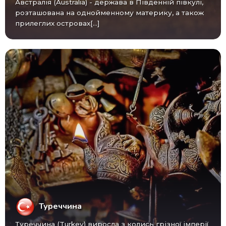
Австралія (Australia) - ​​держава в Південній півкулі,
розташована на однойменному материку, а також
прилеглих островах[...]
Туреччина
Туреччина (Turkey) виросла з колись грізної імперії