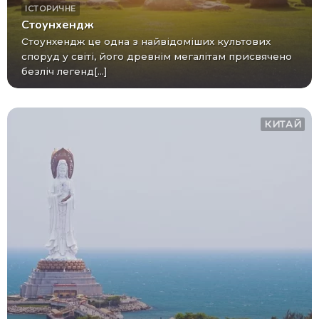
ІСТОРИЧНЕ
Стоунхендж
Стоунхендж це одна з найвідоміших культових
споруд у світі, його древнім мегалітам присвячено
безліч легенд[...]
КИТАЙ