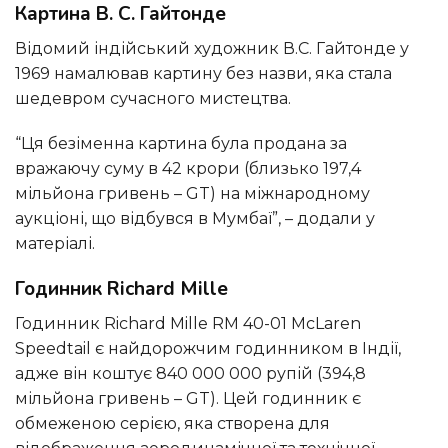
Картина В. С. Гайтонде
Відомий індійський художник В.С. Гайтонде у
1969 намалював картину без назви, яка стала
шедевром сучасного мистецтва.
“Ця безіменна картина була продана за
вражаючу суму в 42 крори (близько 197,4
мільйона гривень – GT) на міжнародному
аукціоні, що відбувся в Мумбаї”, – додали у
матеріалі.
Годинник Richard Mille
Годинник Richard Mille RM 40-01 McLaren
Speedtail є найдорожчим годинником в Індії,
адже він коштує 840 000 000 рупій (394,8
мільйона гривень – GT). Цей годинник є
обмеженою серією, яка створена для