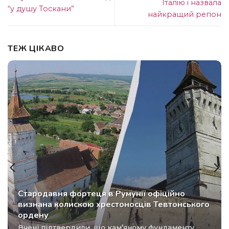
Італію і назвала
“у душу Тоскани”
найкращий регіон
ТЕЖ ЦІКАВО
Стародавня фортеця в Румунії офіційно
визнана колискою хрестоносців Тевтонського
ордену
Вчені підтвердили, що кам’яному фундаменту