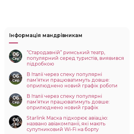
Інформація мандрівникам
“Стародавній” римський театр,
06
популярний серед туристів, виявився
Сер
підробкою
В Італії через спеку популярні
06
пам’ятки працюватимуть довше:
Сер
оприлюднено новий графік роботи
В Італії через спеку популярні
06
пам’ятки працюватимуть довше:
Сер
оприлюднено новий графік
Starlink Маска підкорює авіацію:
06
названо авіакомпанії, які мають
Сер
супутниковий Wi-Fi на борту