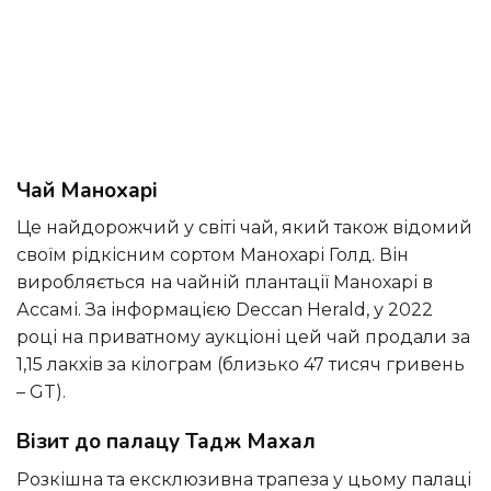
Чай Манохарі
Це найдорожчий у світі чай, який також відомий
своїм рідкісним сортом Манохарі Голд. Він
виробляється на чайній плантації Манохарі в
Ассамі. За інформацією Deccan Herald, у 2022
році на приватному аукціоні цей чай продали за
1,15 лакхів за кілограм (близько 47 тисяч гривень
– GT).
Візит до палацу Тадж Махал
Розкішна та ексклюзивна трапеза у цьому палаці