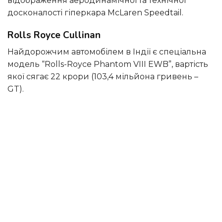
відображення аеродинамічної та технічної
досконалості гіперкара McLaren Speedtail.
Rolls Royce Cullinan
Найдорожчим автомобілем в Індії є спеціальна
модель “Rolls-Royce Phantom VIII EWB”, вартість
якої сягає 22 крори (103,4 мільйона гривень –
GT).