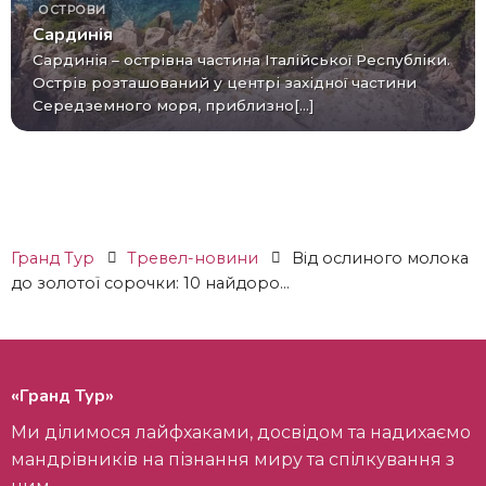
ОСТРОВИ
Сардинія
Сардинія – острівна частина Італійської Республіки.
Острів розташований у центрі західної частини
Середземного моря, приблизно[...]
Гранд Тур
Тревел-новини
Від ослиного молока
до золотої сорочки: 10 найдоро...
«Гранд Тур»
Ми ділимося лайфхаками, досвідом та надихаємо
мандрівників на пізнання миру та спілкування з