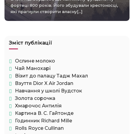
фортеці 800 років. Його збудували хрестоносці,
які прагнули створити власну[...]
Зміст публікації
Ослине молоко
Чай Манохарі
Візит до палацу Тадж Махал
Взуття Dior X Air Jordan
Навчання у школі Вудсток
Золота сорочка
Хмарочос Антилія
Картина В. С. Гайтонде
Годинник Richard Mille
Rolls Royce Cullinan