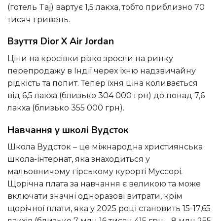
(готель Taj) вартує 1,5 лакха, тобто приблизно 70
тисяч гривень.
Взуття Dior X Air Jordan
Ціни на кросівки різко зросли на ринку
перепродажу в Індії черех їхню надзвичайну
рідкість та попит. Тепер їхня ціна коливається
від 6,5 лакха (близько 304 000 грн) до понад 7,6
лакха (близько 355 000 грн).
Навчання у школі Вудсток
Школа Вудсток – це міжнародна християнська
школа-інтернат, яка знаходиться у
мальовничому гірському курорті Муссорі.
Щорічна плата за навчання є великою та може
включати значні одноразові витрати, крім
щорічної плати, яка у 2025 році становить 15-17,65
лакхів (близько 7 млн 16 тисяч 415 грн – 8 млн 255