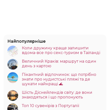
Найпопулярніше
Коли дружину краще залишити
вдома-все про секс-туризм в Таїланді
Величний Краків: маршрут на один
день з картою
Пікантний відпочинок: що потрібно
знати про нудистські пляжі та де
шукати найкращі 🌊
Шість Діснейлендів світу: де вони
знаходяться і що пропонують
Топ 10 сувенірів з Португалії