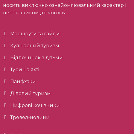
носить виключно ознайомлювальний характер і
не є закликом до чогось.
Маршрути та гайди
Кулінарний туризм
Відпочинок з дітьми
Тури на яхті
Лайфхаки
Діловий туризм
Цифрові кочівники
Тревел-новини