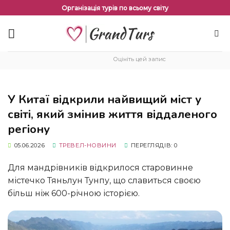
Перейти
Організація турів по всьому світу
до
змісту
Оцініть цей запис
У Китаї відкрили найвищий міст у
світі, який змінив життя віддаленого
регіону
05.06.2026
ТРЕВЕЛ-НОВИНИ
ПЕРЕГЛЯДІВ: 0
Для мандрівників відкрилося старовинне
містечко Тяньлун Тунпу, що славиться своєю
більш ніж 600-річною історією.