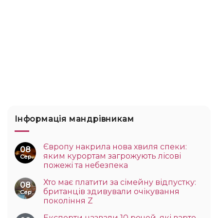
Інформація мандрівникам
Європу накрила нова хвиля спеки:
08
яким курортам загрожують лісові
Сер
пожежі та небезпека
Хто має платити за сімейну відпустку:
08
британців здивували очікування
Сер
покоління Z
Експерти назвали 10 речей, які варто