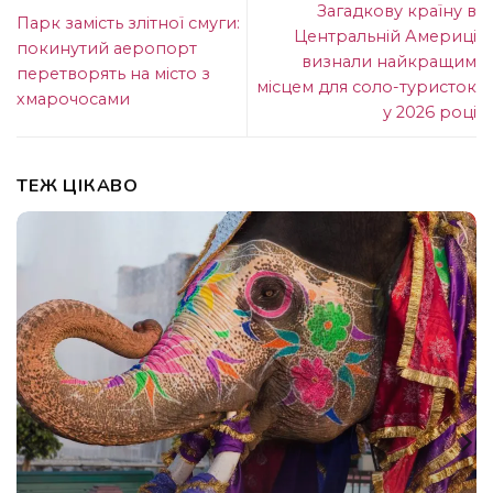
Загадкову країну в
Парк замість злітної смуги:
Центральній Америці
покинутий аеропорт
визнали найкращим
перетворять на місто з
місцем для соло-туристок
хмарочосами
у 2026 році
ТЕЖ ЦІКАВО