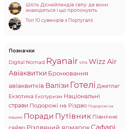
Шість Діснейлендів світу: де вони
знаходяться і що пропонують
Топ 10 сувенірів з Португалії
Позначки
Ryanair
Wizz Air
Digital Nomad
SPA
Авіаквитки
Бронювання
Готелі
Валізи
авіаквитків
Джетлаг
Національні
Екзотика
Екотуризм
страви
Подорожі на Різдво
Подорожі на
Поради
Путівник
Північне
машині
Сафарі
Різдвяний ярмарок
сяйво