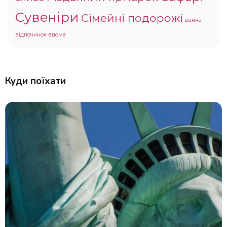
Сувеніри
Сімейні подорожі
ванна
відпочинок вдома
Куди поїхати