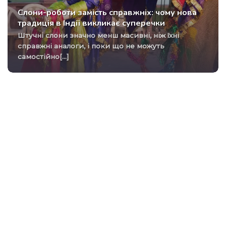
Слони-роботи замість справжніх: чому нова
традиція в Індії викликає суперечки
Штучні слони значно менш масивні, ніж їхні
справжні аналоги, і поки що не можуть
самостійно[...]