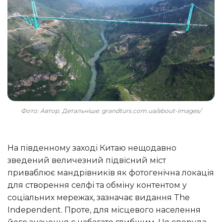
Фото: Автор. Детальніше: grandturs.com.ua/about-images/
На південному заході Китаю нещодавно
зведений величезний підвісний міст
приваблює мандрівників як фотогенічна локація
для створення селфі та обміну контентом у
соціальних мережах, зазначає видання The
Independent. Проте, для місцевого населення