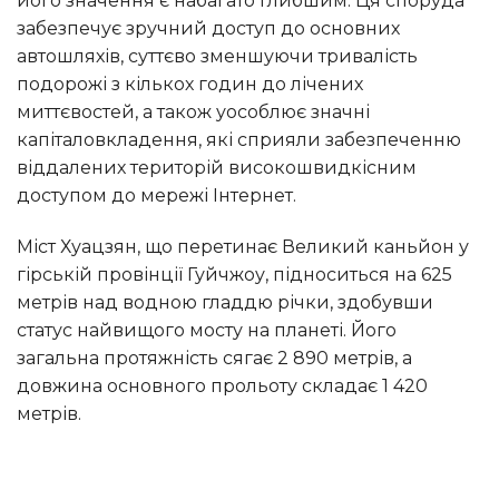
його значення є набагато глибшим. Ця споруда
забезпечує зручний доступ до основних
автошляхів, суттєво зменшуючи тривалість
подорожі з кількох годин до лічених
миттєвостей, а також уособлює значні
капіталовкладення, які сприяли забезпеченню
віддалених територій високошвидкісним
доступом до мережі Інтернет.
Міст Хуацзян, що перетинає Великий каньйон у
гірській провінції Гуйчжоу, підноситься на 625
метрів над водною гладдю річки, здобувши
статус найвищого мосту на планеті. Його
загальна протяжність сягає 2 890 метрів, а
довжина основного прольоту складає 1 420
метрів.