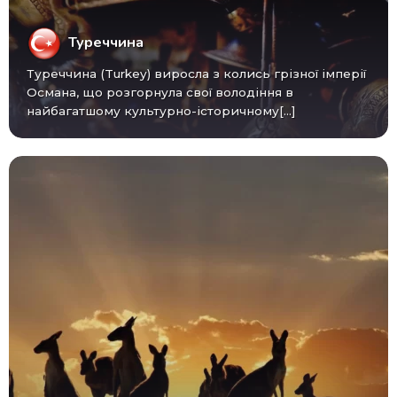
Туреччина
Туреччина (Turkey) виросла з колись грізної імперії
Османа, що розгорнула свої володіння в
найбагатшому культурно-історичному[...]