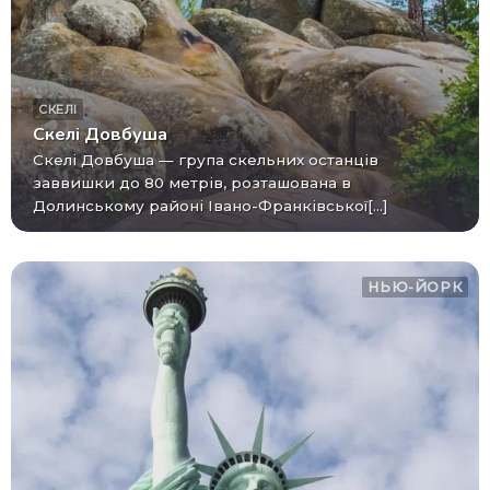
СКЕЛІ
Скелі Довбуша
Скелі Довбуша — група скельних останців
заввишки до 80 метрів, розташована в
Долинському районі Івано-Франківської[...]
НЬЮ-ЙОРК