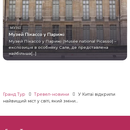
МУЗЕЇ
Музей Пікассо у Парижі
Музей Пікассо у Парижі (Musée national Picasso) –
експозиція в особняку Сале, де представлена ​​
найбільша[...]
Гранд Тур
Тревел-новини
У Китаї відкрили
найвищий міст у світі, який зміни...