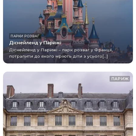
ПАРКИ РОЗВАГ
Діснейленд у Парижі
Діснейленд у Парижі – парк розваг у Франції,
потрапити до якого мріють діти з усього[...]
ПАРИЖ