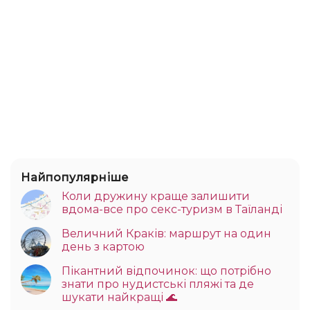
Найпопулярніше
Коли дружину краще залишити
вдома-все про секс-туризм в Таїланді
Величний Краків: маршрут на один
день з картою
Пікантний відпочинок: що потрібно
знати про нудистські пляжі та де
шукати найкращі 🌊