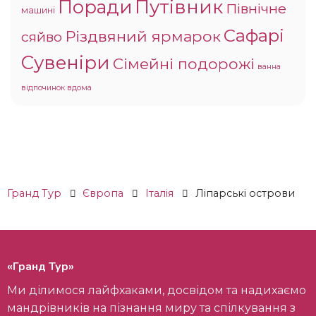
Поради
Путівник
Північне
машині
Сафарі
Різдвяний ярмарок
сяйво
Сувеніри
Сімейні подорожі
ванна
відпочинок вдома
Гранд Тур
Європа
Італія
Ліпарські острови
«Гранд Тур»
Ми ділимося лайфхаками, досвідом та надихаємо
мандрівників на пізнання миру та спілкування з