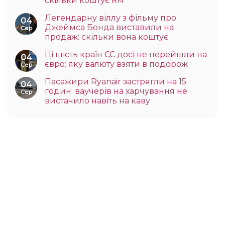
скільки коштує ніч
Легендарну віллу з фільму про
04
Джеймса Бонда виставили на
Сер
продаж: скільки вона коштує
Ці шість країн ЄС досі не перейшли на
04
євро: яку валюту взяти в подорож
Сер
Пасажири Ryanair застрягли на 15
04
годин: ваучерів на харчування не
Сер
вистачило навіть на каву