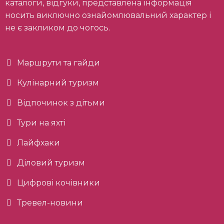
каталоги, відгуки, представлена інформація
носить виключно ознайомлювальний характер і
не є закликом до чогось.
Маршрути та гайди
Кулінарний туризм
Відпочинок з дітьми
Тури на яхті
Лайфхаки
Діловий туризм
Цифрові кочівники
Тревел-новини