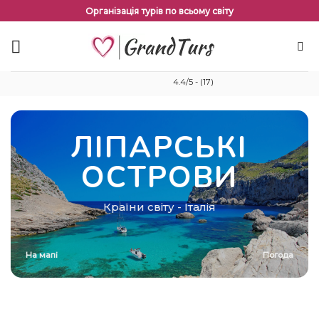
Перейти
Організація турів по всьому світу
до
змісту
4.4/5 - (17)
ЛІПАРСЬКІ
ОСТРОВИ
Країни світу
-
Італія
На мапі
Погода