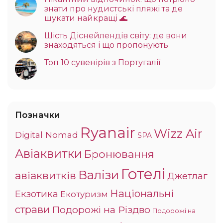
знати про нудистські пляжі та де
шукати найкращі 🌊
Шість Діснейлендів світу: де вони
знаходяться і що пропонують
Топ 10 сувенірів з Португалії
Позначки
Ryanair
Wizz Air
Digital Nomad
SPA
Авіаквитки
Бронювання
Готелі
Валізи
авіаквитків
Джетлаг
Національні
Екзотика
Екотуризм
страви
Подорожі на Різдво
Подорожі на