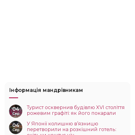
Інформація мандрівникам
Турист осквернив будівлю XVI століття
04
рожевим графіті: як його покарали
Сер
У Японії колишню в’язницю
04
перетворили на розкішний готель:
Сер