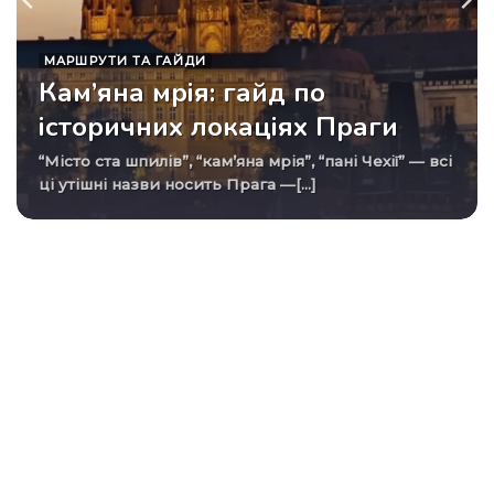
МАРШРУТИ ТА ГАЙДИ
Кам’яна мрія: гайд по
історичних локаціях Праги
“Місто ста шпилів”, “кам’яна мрія”, “пані Чехії” — всі
ці утішні назви носить Прага —[...]