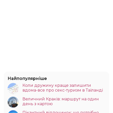
Найпопулярніше
Коли дружину краще залишити
вдома-все про секс-туризм в Таїланді
Величний Краків: маршрут на один
день з картою
Пікантний відпочинок: що потрібно