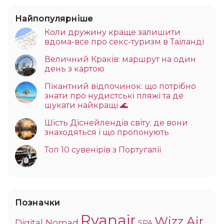
Найпопулярніше
Коли дружину краще залишити
вдома-все про секс-туризм в Таїланді
Величний Краків: маршрут на один
день з картою
Пікантний відпочинок: що потрібно
знати про нудистські пляжі та де
шукати найкращі 🌊
Шість Діснейлендів світу: де вони
знаходяться і що пропонують
Топ 10 сувенірів з Португалії
Позначки
Ryanair
Wizz Air
Digital Nomad
SPA