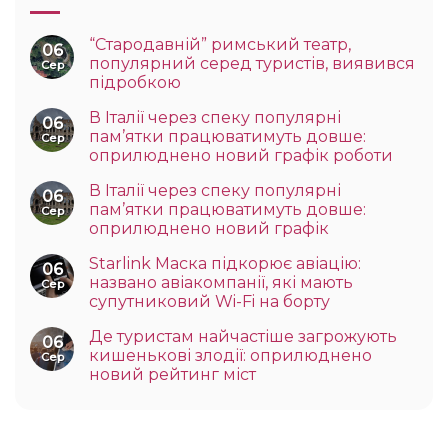
“Стародавній” римський театр,
06
популярний серед туристів, виявився
Сер
підробкою
В Італії через спеку популярні
06
пам’ятки працюватимуть довше:
Сер
оприлюднено новий графік роботи
В Італії через спеку популярні
06
пам’ятки працюватимуть довше:
Сер
оприлюднено новий графік
Starlink Маска підкорює авіацію:
06
названо авіакомпанії, які мають
Сер
супутниковий Wi-Fi на борту
Де туристам найчастіше загрожують
06
кишенькові злодії: оприлюднено
Сер
новий рейтинг міст