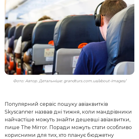
Фото: Автор. Детальніше: grandturs.com.ua/about-images/
Популярний сервіс пошуку авіаквитків
Skyscanner назвав дні тижня, коли мандрівники
найчастіше можуть знайти дешевші авіаквитки,
пише The Mirror. Поради можуть стати особливо
корисними для тих, хто планує бюджетну