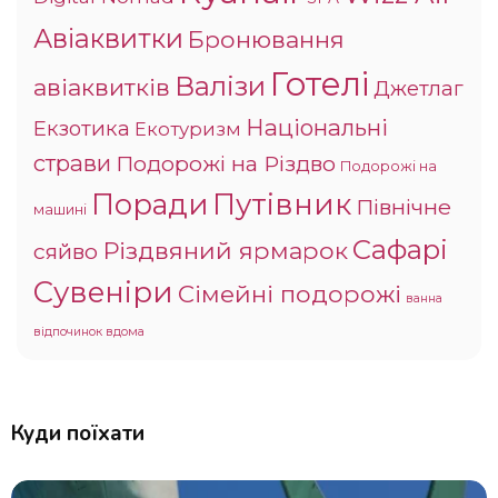
Авіаквитки
Бронювання
Готелі
Валізи
авіаквитків
Джетлаг
Національні
Екзотика
Екотуризм
страви
Подорожі на Різдво
Подорожі на
Поради
Путівник
Північне
машині
Сафарі
Різдвяний ярмарок
сяйво
Сувеніри
Сімейні подорожі
ванна
відпочинок вдома
Куди поїхати