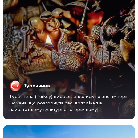
Туреччина
Туреччина (Turkey) виросла з колись грізної імперії
Османа, що розгорнула свої володіння в
найбагатшому культурно-історичному[...]