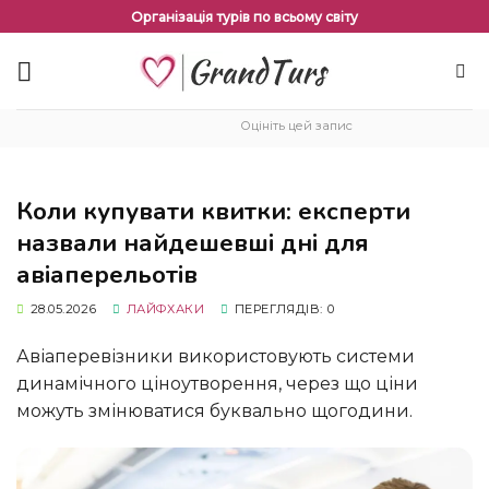
Перейти
Організація турів по всьому світу
до
змісту
Оцініть цей запис
Коли купувати квитки: експерти
назвали найдешевші дні для
авіаперельотів
28.05.2026
ЛАЙФХАКИ
ПЕРЕГЛЯДІВ: 0
Авіаперевізники використовують системи
динамічного ціноутворення, через що ціни
можуть змінюватися буквально щогодини.