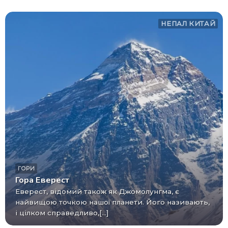
НЕПАЛ
КИТАЙ
ГОРИ
Гора Еверест
Еверест, відомий також як Джомолунгма, є
найвищою точкою нашої планети. Його називають,
і цілком справедливо,[...]