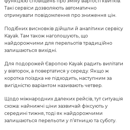
функцією сповіщень про зміну вартості квитків.
Такі сервіси дозволяють автоматично
отримувати повідомлення про зниження цін.
Подібних висновків дійшли й аналітики сервісу
Kayak. Там також наголошують, що
найдорожчими для перельотів традиційно
залишаються вихідні.
Для подорожей Європою Kayak радить вилітати
у вівторок, а повертатися у середу. Якщо ж
коротка поїздка не підходить, наступним за
вигідністю варіантом називають четвер.
Щодо міжнародних далеких рейсів, тут ситуація
схожа: найнижчі ціни зазвичай фіксують у
середині тижня, тоді як найдорожчими
залишаються перельоти у п’ятницю та суботу.