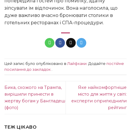
попередила гостей про помилку, здатну
зіпсувати їм відпочинок. Вона наголосила, що
дуже важливо вчасно бронювати столики в
готельних ресторанах і СПА-процедури.
Цей запис було опубліковано в
Лайфхаки
. Додайте
постійне
посилання до закладок
.
Бика, схожого на Трампа,
Яке найкомфортніше
вирішили принести в
місто для життя у світі:
жертву богам у Бангладеш
експерти оприлюднили
(фото)
рейтинг
ТЕЖ ЦІКАВО