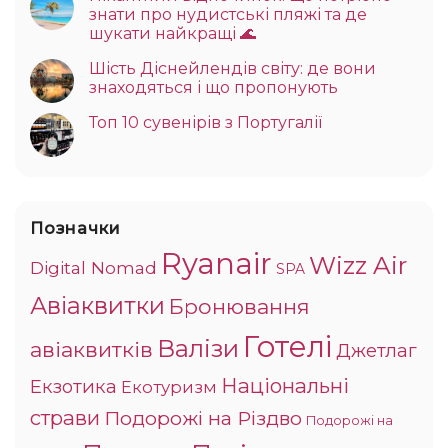
знати про нудистські пляжі та де
шукати найкращі 🌊
Шість Діснейлендів світу: де вони
знаходяться і що пропонують
Топ 10 сувенірів з Португалії
Позначки
Ryanair
Wizz Air
Digital Nomad
SPA
Авіаквитки
Бронювання
Готелі
Валізи
авіаквитків
Джетлаг
Національні
Екзотика
Екотуризм
страви
Подорожі на Різдво
Подорожі на