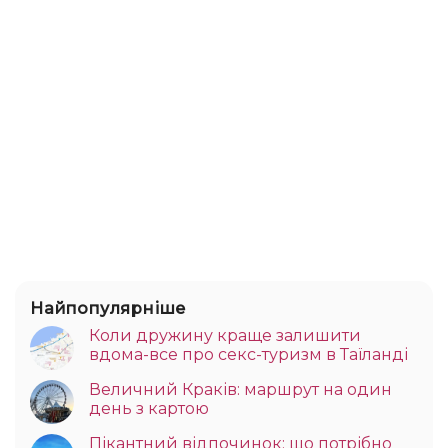
Найпопулярніше
Коли дружину краще залишити
вдома-все про секс-туризм в Таїланді
Величний Краків: маршрут на один
день з картою
Пікантний відпочинок: що потрібно