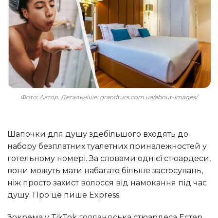
Фото: Автор. Детальніше: grandturs.com.ua/about-images/
Шапочки для душу здебільшого входять до
набору безплатних туалетних приналежностей у
готельному номері. За словами однієї стюардеси,
вони можуть мати набагато більше застосувань,
ніж просто захист волосся від намокання під час
душу. Про це пише Express.
Зокрема у TikTok голландська стюардеса Естер