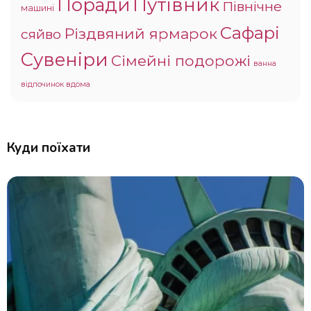
Поради
Путівник
Північне
машині
Сафарі
Різдвяний ярмарок
сяйво
Сувеніри
Сімейні подорожі
ванна
відпочинок вдома
Куди поїхати