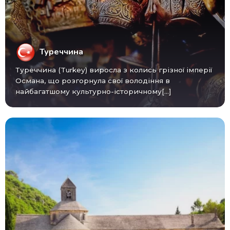
Туреччина
Туреччина (Turkey) виросла з колись грізної імперії
Османа, що розгорнула свої володіння в
найбагатшому культурно-історичному[...]