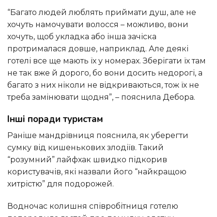
“Багато людей люблять приймати душ, але не
хочуть намочувати волосся – можливо, вони
хочуть, щоб укладка або інша зачіска
протрималася довше, наприклад. Але деякі
готелі все ще мають їх у номерах. Зберігати їх там
не так вже й дорого, бо вони досить недорогі, а
багато з них ніколи не відкриваються, тож їх не
треба замінювати щодня”, – пояснила Дебора.
Інші поради туристам
Раніше мандрівниця пояснила, як уберегти
сумку від кишенькових злодіїв. Такий
“розумний” лайфхак швидко підкорив
користувачів, які назвали його “найкращою
хитрістю” для подорожей.
Водночас колишня співробітниця готелю