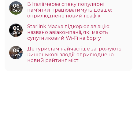
В Італії через спеку популярні
06
пам’ятки працюватимуть довше:
Сер
оприлюднено новий графік
Starlink Маска підкорює авіацію:
06
названо авіакомпанії, які мають
Сер
супутниковий Wi-Fi на борту
Де туристам найчастіше загрожують
06
кишенькові злодії: оприлюднено
Сер
новий рейтинг міст