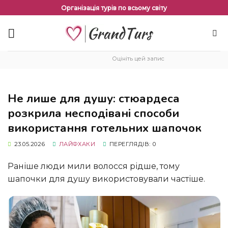
Перейти
Організація турів по всьому світу
до
змісту
Оцініть цей запис
Не лише для душу: стюардеса
розкрила несподівані способи
використання готельних шапочок
23.05.2026
ЛАЙФХАКИ
ПЕРЕГЛЯДІВ: 0
Раніше люди мили волосся рідше, тому
шапочки для душу використовували частіше.