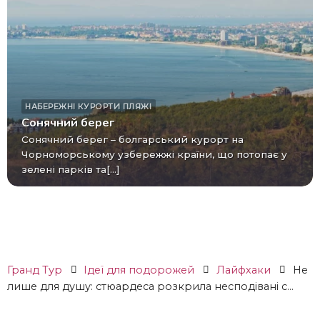
НАБЕРЕЖНІ
КУРОРТИ
ПЛЯЖІ
Сонячний берег
Сонячний берег – болгарський курорт на
Чорноморському узбережжі країни, що потопає у
зелені парків та[...]
Гранд Тур
Ідеї ​​для подорожей
Лайфхаки
Не
лише для душу: стюардеса розкрила несподівані с...