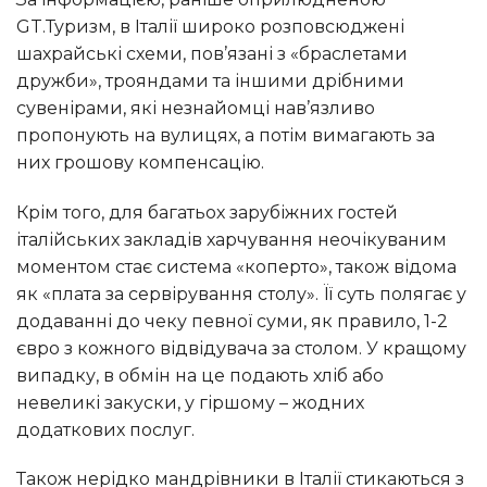
GT.Туризм, в Італії широко розповсюджені
шахрайські схеми, пов’язані з «браслетами
дружби», трояндами та іншими дрібними
сувенірами, які незнайомці нав’язливо
пропонують на вулицях, а потім вимагають за
них грошову компенсацію.
Крім того, для багатьох зарубіжних гостей
італійських закладів харчування неочікуваним
моментом стає система «коперто», також відома
як «плата за сервірування столу». Її суть полягає у
додаванні до чеку певної суми, як правило, 1-2
євро з кожного відвідувача за столом. У кращому
випадку, в обмін на це подають хліб або
невеликі закуски, у гіршому – жодних
додаткових послуг.
Також нерідко мандрівники в Італії стикаються з