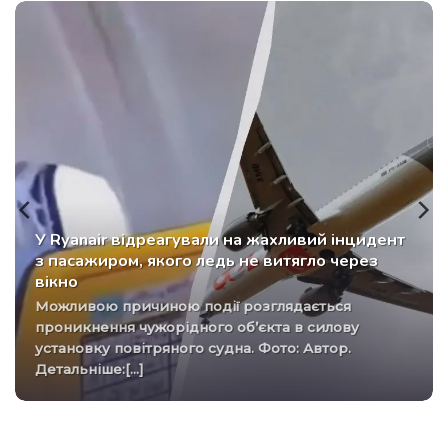
У Ryanair відреагували на жахливий інцидент
з пасажиром, якого ледь не витягло через
вікно
Можливою причиною події розглядається
проникнення чужорідного об’єкта в силову
установку повітряного судна. Фото: Автор.
Детальніше:[...]