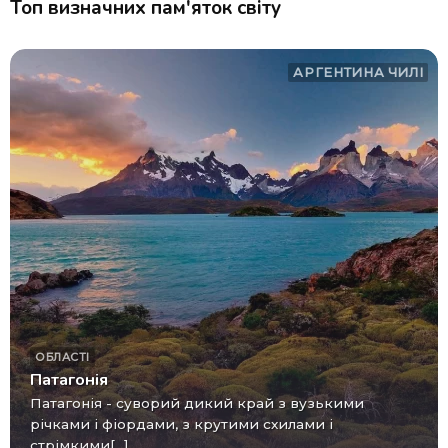
Топ визначних пам'яток світу
АРГЕНТИНА
ЧИЛІ
ОБЛАСТІ
Патагонія
Патагонія - суворий дикий край з вузькими
річками і фіордами, з крутими схилами і
стрімкими[...]