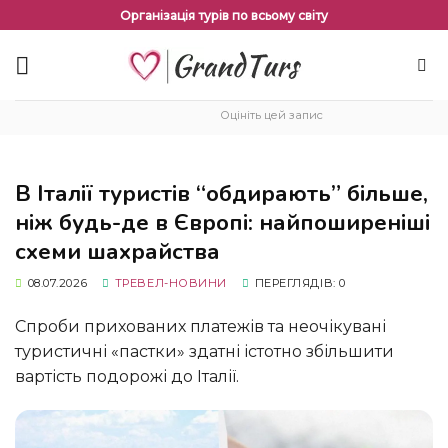
Перейти
Організація турів по всьому світу
до
змісту
Оцініть цей запис
В Італії туристів “обдирають” більше,
ніж будь-де в Європі: найпоширеніші
схеми шахрайства
08.07.2026
ТРЕВЕЛ-НОВИНИ
ПЕРЕГЛЯДІВ: 0
Спроби прихованих платежів та неочікувані
туристичні «пастки» здатні істотно збільшити
вартість подорожі до Італії.