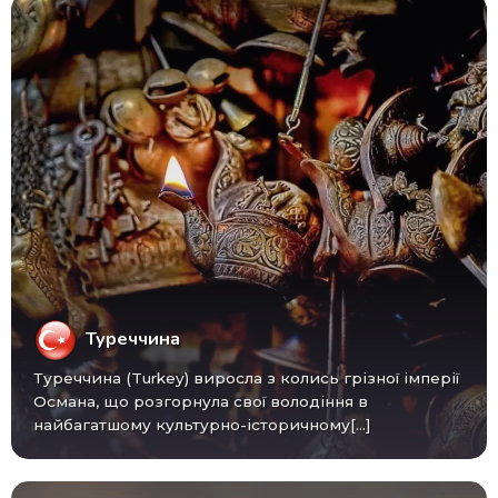
Туреччина
Туреччина (Turkey) виросла з колись грізної імперії
Османа, що розгорнула свої володіння в
найбагатшому культурно-історичному[...]