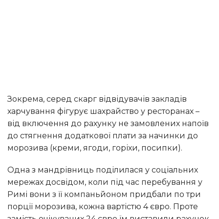
Зокрема, серед скарг відвідувачів закладів
харчування фігурує шахрайство у ресторанах –
від включення до рахунку не замовлених напоїв
до стягнення додаткової плати за начинки до
морозива (креми, ягоди, горіхи, посипки).
Одна з мандрівниць поділилася у соціальних
мережах досвідом, коли під час перебування у
Римі вони з її компаньйоном придбали по три
порції морозива, кожна вартістю 4 євро. Проте
замість очікуваних 24 євро їм виставили рахунок