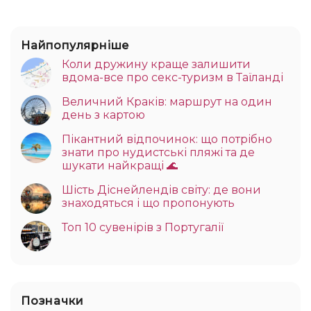
Найпопулярніше
Коли дружину краще залишити
вдома-все про секс-туризм в Таїланді
Величний Краків: маршрут на один
день з картою
Пікантний відпочинок: що потрібно
знати про нудистські пляжі та де
шукати найкращі 🌊
Шість Діснейлендів світу: де вони
знаходяться і що пропонують
Топ 10 сувенірів з Португалії
Позначки