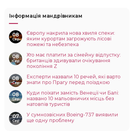
Інформація мандрівникам
Європу накрила нова хвиля спеки:
08
яким курортам загрожують лісові
Сер
пожежі та небезпека
Хто має платити за сімейну відпустку:
08
британців здивували очікування
Сер
покоління Z
Експерти назвали 10 речей, які варто
08
знати про Прагу перед поїздкою
Сер
Куди поїхати замість Венеції чи Балі:
08
названо 10 мальовничих місць без
Сер
натовпів туристів
У сумнозвісних Boeing-737 виявили
07
ще одну проблему
Сер