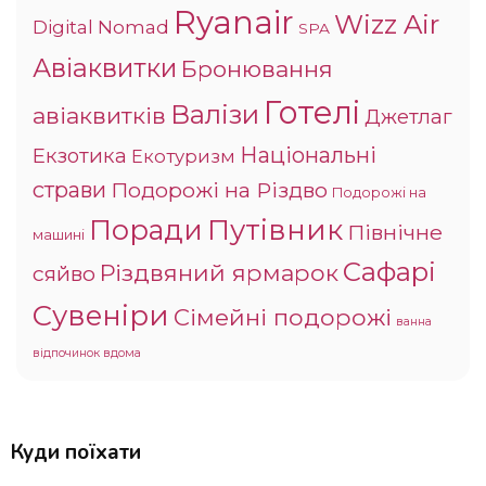
Ryanair
Wizz Air
Digital Nomad
SPA
Авіаквитки
Бронювання
Готелі
Валізи
авіаквитків
Джетлаг
Національні
Екзотика
Екотуризм
страви
Подорожі на Різдво
Подорожі на
Поради
Путівник
Північне
машині
Сафарі
Різдвяний ярмарок
сяйво
Сувеніри
Сімейні подорожі
ванна
відпочинок вдома
Куди поїхати