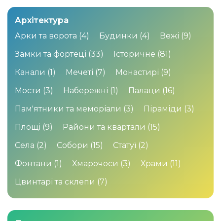
Архітектура
Арки та ворота
(4)
Будинки
(4)
Вежі
(9)
Замки та фортеці
(33)
Історичне
(81)
Канали
(1)
Мечеті
(7)
Монастирі
(9)
Мости
(3)
Набережні
(1)
Палаци
(16)
Пам'ятники та меморіали
(3)
Піраміди
(3)
Площі
(9)
Райони та квартали
(15)
Села
(2)
Собори
(15)
Статуї
(2)
Фонтани
(1)
Хмарочоси
(3)
Храми
(11)
Цвинтарі та склепи
(7)