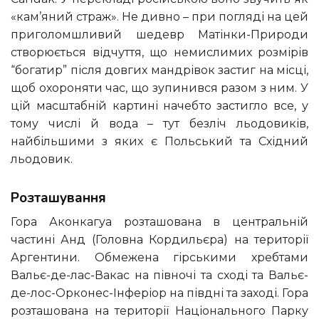
«кам’яний страж». Не дивно – при погляді на цей
приголомшливий шедевр Матінки-Природи
створюється відчуття, що немислимих розмірів
“богатир” після довгих мандрівок застиг на місці,
щоб охороняти час, що зупинився разом з ним. У
цій масштабній картині начебто застигло все, у
тому числі й вода – тут безліч льодовиків,
найбільшими з яких є Польський та Східний
льодовик.
Розташування
Гора Аконкагуа розташована в центральній
частині Анд (Головна Кордильєра) на території
Аргентини. Обмежена гірськими хребтами
Вальє-де-лас-Вакас на півночі та сході та Вальє-
де-лос-Орконес-Інферіор на півдні та заході. Гора
розташована на території Національного Парку