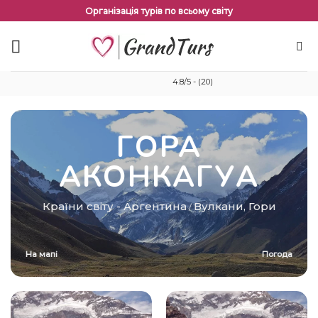
Перейти
Організація турів по всьому світу
до
змісту
4.8/5 - (20)
ГОРА
АКОНКАГУА
Країни світу
-
Аргентина
Вулкани
,
Гори
/
На мапі
Погода