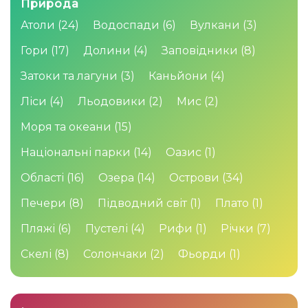
Природа
Атоли
(24)
Водоспади
(6)
Вулкани
(3)
Гори
(17)
Долини
(4)
Заповідники
(8)
Затоки та лагуни
(3)
Каньйони
(4)
Ліси
(4)
Льодовики
(2)
Мис
(2)
Моря та океани
(15)
Національні парки
(14)
Оазис
(1)
Області
(16)
Озера
(14)
Острови
(34)
Печери
(8)
Підводний світ
(1)
Плато
(1)
Пляжі
(6)
Пустелі
(4)
Рифи
(1)
Річки
(7)
Скелі
(8)
Солончаки
(2)
Фьорди
(1)