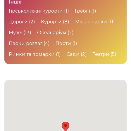
Інше
Гірськолижні курорти
(1)
Греблі
(1)
Дороги
(2)
Курорти
(8)
Міські парки
(11)
Музеї
(13)
Океанаріум
(2)
Парки розваг
(4)
Порти
(1)
Ринки та ярмарки
(1)
Сади
(2)
Театри
(5)