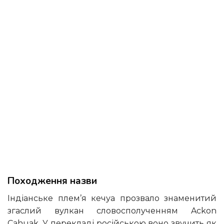
Походження назви
Індіанське плем’я кечуа прозвало знаменитий
згаслий вулкан словосполученням Ackon
Cahuak. У перекладі російською воно звучить як