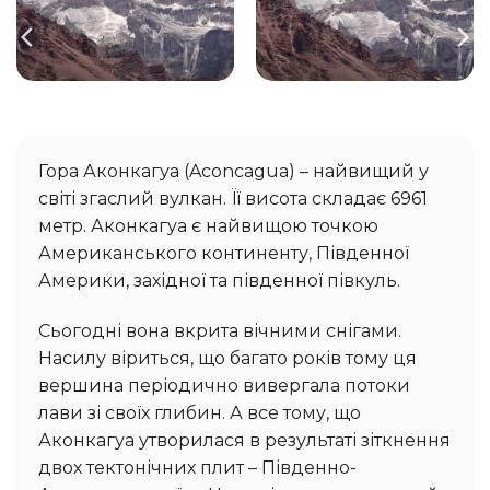
Гора Аконкагуа (Aconcagua) – найвищий у
світі згаслий вулкан. Її висота складає 6961
метр. Аконкагуа є найвищою точкою
Американського континенту, Південної
Америки, західної та південної півкуль.
Сьогодні вона вкрита вічними снігами.
Насилу віриться, що багато років тому ця
вершина періодично вивергала потоки
лави зі своїх глибин. А все тому, що
Аконкагуа утворилася в результаті зіткнення
двох тектонічних плит – Південно-