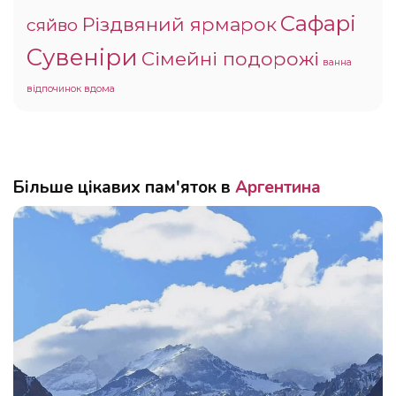
Сафарі
Різдвяний ярмарок
сяйво
Сувеніри
Сімейні подорожі
ванна
відпочинок вдома
Більше цікавих пам'яток в
Аргентина