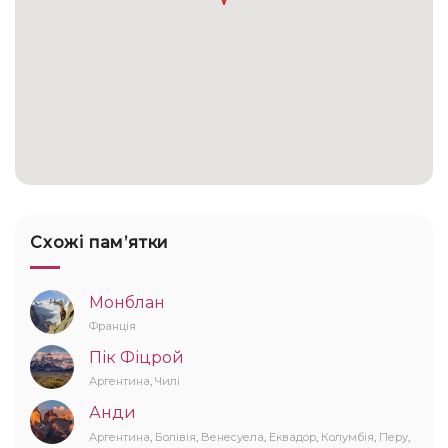
Схожі памʼятки
Монблан
Франція
Пік Фіцрой
Аргентина
,
Чилі
Анди
Аргентина
,
Болівія
,
Венесуела
,
Еквадор
,
Колумбія
,
Перу
,