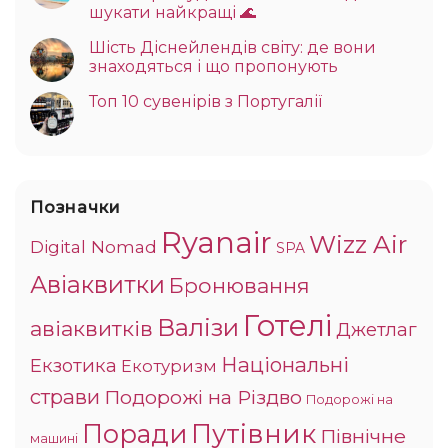
шукати найкращі 🌊
Шість Діснейлендів світу: де вони
знаходяться і що пропонують
Топ 10 сувенірів з Португалії
Позначки
Ryanair
Wizz Air
Digital Nomad
SPA
Авіаквитки
Бронювання
Готелі
Валізи
авіаквитків
Джетлаг
Національні
Екзотика
Екотуризм
страви
Подорожі на Різдво
Подорожі на
Поради
Путівник
Північне
машині