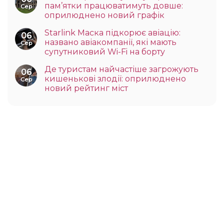
пам’ятки працюватимуть довше:
Сер
оприлюднено новий графік
Starlink Маска підкорює авіацію:
06
названо авіакомпанії, які мають
Сер
супутниковий Wi-Fi на борту
Де туристам найчастіше загрожують
06
кишенькові злодії: оприлюднено
Сер
новий рейтинг міст