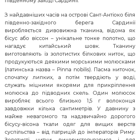
південному заході Сардинії.
З найдавніших часів на острові Сант-Антіоко біля
південно-західного берега Сардинії
виробляється дивовижна тканина, відома як
бісус або віссон – унікальне тонке полотно, що
нагадує китайський шовк. Тканину
виготовляють із золотистих білкових ниток, що
продукуються деякими морськими молюсками
(латинська назва – Pinna nobilis). Пасма ниточок,
спочатку липких, а потім твердіють у воді,
служать міцними якорями для прикріплення
молюска до підводних скель. Один молюсок
виробляє всього близько 1,5 г волоконця
завдовжки кілька сантиметрів. У давнину з
майже невагомого та надзвичайно дорогого
бісусу-вісона ткали одяг для вищих верств
суспільства – від патрицій до імператорів Риму.
Золотисті нитки використовувалися і для