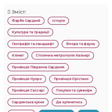
Зміст:
Фарби Сардинії
Історія
Культура та традиції
Географія та ландшафт
Флора та фауна
Клімат
Столична метрополія Кальярі
Провінція Південна Сардинія
Провінція Нуоро
Провінція Орістано
Провінція Сассарі
Покупки та сувеніри
Сардинська кухня
Де зупинитись