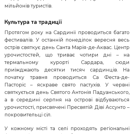
мільйонів туристів.
Культура та традиції
Протягом року на Сардинії проводиться багато
фестивалів. У останній понеділок вересня весь
острів святкує день Санта Марія-де-Аквас. Центр
урочистостей, що триває чотири дні – на
термальному курорті Сардара, сюди
приїжджають десятки тисяч сардинців. На
початку травня проводиться Са Феста-де-
Пасторіс – яскраве свято пастухів. У червні
святкується день Святого Антонія Падуанського,
а в середині серпня на острові відбуваються
урочистості, присвячені Пресвятій Діві Ассунто –
покровительці сіл.
У кожному місті та селі проходять регіональні