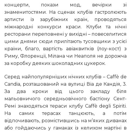
концерти, покази мод, вечірки зі
знаменитостями. На сценах клубів гастролюють
артисти із зарубіжних країн, проводяться
міжнародні конкурси краси. Клуби та нічні
ресторани переповнені у вихідні – повеселитися
цими днями сюди прилітають тусовщики з усієї
країни, благо, вартість авіаквитків (лоу-кост) з
Риму, Флоренції, Мілана чи Неаполя не дорожча
за коробку деяких шоколадних цукерок.
Серед найпопулярніших нічних клубів – Caffè de
Candia, розташований на вулиці Віа де Кандія, 3.
За два кроки від цього закладу біля
мальовничого середньовічного бастіону Сент-
Ремі знаходяться тераси клубу Caffè degli Spiriti.
На самих терасах танцюють, а потім
відпочивають, розмістившись на м’яких диванах
або гойдаючись у гамаках із келихом мартіні в