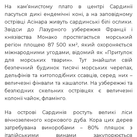
На кам’янистому плато в центрі Сардинії
пасуться дикі ендемічні коні, а на заповідному
острівці Асінара живуть сардинські білі ослики.
Звідси до Лазурного узбережжя Франції і
князівства Монако простягається морський
регіон площею 87 500 км², який охороняється
міжнародними угодами, відомий як «Притулок
для морських тварин». Тут знайшли свій
безпечний будинок тисячі морських черепах,
дельфінів та китоподібних ссавців, серед них –
величезні фінвали та кашалоти. На узбережжі та
безлюдних скельних острівцях є величезні
колонії чайок, фламінго.
На острові Сардинія ростуть великі ліси
вічнозеленого коркового дуба. Кора цих дерев
затребувана виноробами – 80% пляшок з
італійськими винами закупорюється