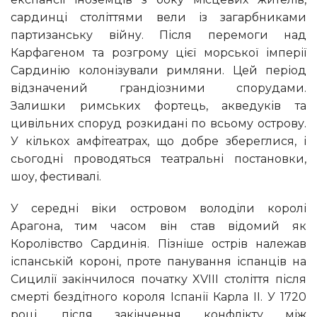
сардинці століттями вели із загарбниками
партизанську війну. Після перемоги над
Карфагеном та розгрому цієї морської імперії
Сардинію колонізували римляни. Цей період
відзначений грандіозними спорудами.
Залишки римських фортець, акведуків та
цивільних споруд розкидані по всьому острову.
У кількох амфітеатрах, що добре збереглися, і
сьогодні проводяться театральні постановки,
шоу, фестивалі.
У середні віки островом володіли королі
Арагона, тим часом він став відомий як
Королівство Сардинія. Пізніше острів належав
іспанській короні, проте панування іспанців на
Сицилії закінчилося початку XVIII століття після
смерті бездітного короля Іспанії Карла II. У 1720
році, після закінчення конфлікту між