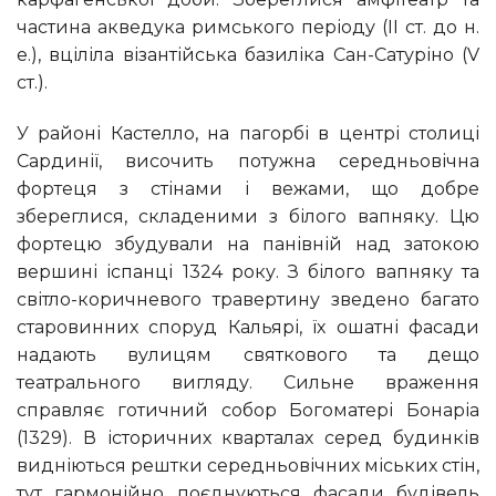
частина акведука римського періоду (II ст. до н.
е.), вціліла візантійська базиліка Сан-Сатуріно (V
ст.).
У районі Кастелло, на пагорбі в центрі столиці
Сардинії, височить потужна середньовічна
фортеця з стінами і вежами, що добре
збереглися, складеними з білого вапняку. Цю
фортецю збудували на панівній над затокою
вершині іспанці 1324 року. З білого вапняку та
світло-коричневого травертину зведено багато
старовинних споруд Кальярі, їх ошатні фасади
надають вулицям святкового та дещо
театрального вигляду. Сильне враження
справляє готичний собор Богоматері Бонаріа
(1329). В історичних кварталах серед будинків
видніються рештки середньовічних міських стін,
тут гармонійно поєднуються фасади будівель