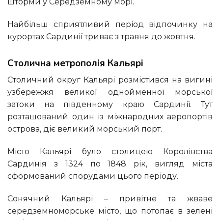
шторми у Середземному морі.
Найбільш сприятливий період відпочинку на
курортах Сардинії триває з травня до жовтня.
Столична метрополія Кальярі
Столичний округ Кальярі розмістився на вигині
узбережжя великої однойменної морської
затоки на південному краю Сардинії. Тут
розташований один із міжнародних аеропортів
острова, діє великий морський порт.
Місто Кальярі було столицею Королівства
Сардинія з 1324 по 1848 рік, вигляд міста
сформований спорудами цього періоду.
Сонячний Кальярі – привітне та жваве
середземноморське місто, що потопає в зелені