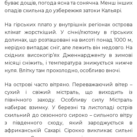
буває дощів, погода ясна та сонячна. Менш інших
опадів схильна до узбережжя затоки Кальярі.
На гірських плато у внутрішніх регіонах острова
клімат жорсткіший. У січні/лютому в гірських
долинах, що розташовані на висоті понад 1000 м,
нерідко випадає сніг, але лежить він недовго. На
східних високогір’ях Дженнардженту в зимові
місяці сніжить, і температура знижується нижче
нуля. Влітку там прохолодно, особливо вночі.
На острові часто вітряно. Переважаючий вітер –
сухий і свіжий містраль, що виходить із
північного заходу. Особливу силу Містраль
набирає взимку. У березні та листопаді острів
схильний до сезонного сироко – сильного вітру
з південного сходу, який зароджується в
африканській Сахарі. Сірокко викликає сильні