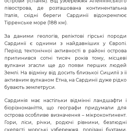
острови (Іспанія). Від узбережжя Апеннінського
півострова, де розташована континентальна
Італія, східні береги Сардинії відокремлює
Тірренське море (188 км).
За даними геологів, реліктові гірські породи
Сардинії є одними з найдавніших у Європі.
Період тектонічної активності в районі острова
припинився сотні тисяч років тому, місцеві
вулкани згасли ще до появи перших людей
Землі. На відміну від досить близької Сицилії з її
активним вулканом Етна, на Сардинії дуже рідко
бувають землетруси.
Сардинія має настільки відмінні ландшафти і
біорізноманіття, що географи придумали для
острова особливе визначення – мікроконтинент.
Гори, ліси, річки, родючі рівнини, безлюдні
скелясті морські узбережжя, порізані бухтами,