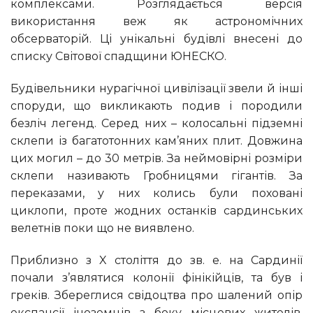
комплексами. Розглядається версія
використання веж як астрономічних
обсерваторій. Ці унікальні будівлі внесені до
списку Світової спадщини ЮНЕСКО.
Будівельники нурагічної цивілізації звели й інші
споруди, що викликають подив і породили
безліч легенд. Серед них – колосальні підземні
склепи із багатотонних кам’яних плит. Довжина
цих могил – до 30 метрів. За неймовірні розміри
склепи називають Гробницями гігантів. За
переказами, у них колись були поховані
циклопи, проте жодних останків сардинських
велетнів поки що не виявлено.
Приблизно з X століття до зв. е. на Сардинії
почали з’являтися колонії фінікійців, та був і
греків. Збереглися свідоцтва про шалений опір
експансії іноземців з боку місцевих жителів,