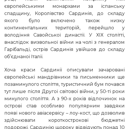
європейськими монархами за іспанську
спадщину, Королівство Сардинія, до складу
якого було включено також низку
континентальних територій, перейшло у
володіння Савойської династії. У ХІХ столітті,
внаслідок визвольної війни на чолі з генералом
Гарібальді, острів Сардинія увійшов до складу
об’єднаної Італії.
Хоча краси Сардинії описували зачаровані
європейські мандрівники та письменники ще
позаминулого століття, туристичний бум почався
тут лише після Другої світової війни, у 50-ті роки
минулого століття. А з 90-х років відпочинок на
острові став особливо популярним завдяки
появі нового авіасервісу – лоу-кост, що дозволив
здійснювати короткострокові бюджетні
подорожі. Сардинію щороку відвідують понад 10