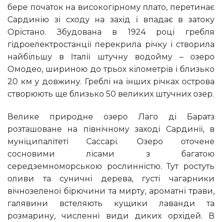
бере початок на високогірному плато, перетинає
Сардинію зі сходу на захід і впадає в затоку
Орістано. Збудована в 1924 році гребля
гідроелектростанції перекрила річку і створила
найбільшу в Італії штучну водойму – озеро
Омодео, шириною до трьох кілометрів і близько
20 км у довжину. Греблі на інших річках острова
створюють ще близько 50 великих штучних озер.
Велике природне озеро Лаго ді Баратз
розташоване на північному заході Сардинії, в
муніципалітеті Сассарі. Озеро оточене
сосновими лісами з багатою
середземноморською рослинністю. Тут ростуть
оливи та суничні дерева, густі чагарники
вічнозеленої бірючини та мирту, ароматні трави,
галявини встеляють кущики лаванди та
розмарину, численні види диких орхідей. В