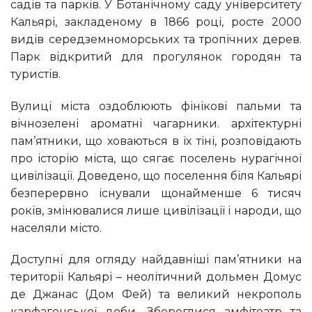
садів та парків. У Ботанічному саду університету
Кальярі, закладеному в 1866 році, росте 2000
видів середземноморських та тропічних дерев.
Парк відкритий для прогулянок городян та
туристів.
Вулиці міста оздоблюють фінікові пальми та
вічнозелені ароматні чагарники. архітектурні
пам’ятники, що ховаються в їх тіні, розповідають
про історію міста, що сягає поселень нурагічної
цивілізації. Доведено, що поселення біля Кальярі
безперервно існували щонайменше 6 тисяч
років, змінювалися лише цивілізації і народи, що
населяли місто.
Доступні для огляду найдавніші пам’ятники на
території Кальярі – неолітичний дольмен Домус
де Джанас (Дом Фей) та великий некрополь
карфагенської доби. Збереглися амфітеатр та