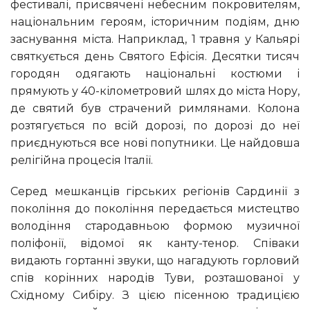
фестивалі, присвячені небесним покровителям,
національним героям, історичним подіям, дню
заснування міста. Наприклад, 1 травня у Кальярі
святкується день Святого Ефісія. Десятки тисяч
городян одягають національні костюми і
прямують у 40-кілометровий шлях до міста Нору,
де святий був страчений римлянами. Колона
розтягується по всій дорозі, по дорозі до неї
приєднуються все нові попутники. Це найдовша
релігійна процесія Італії.
Серед мешканців гірських регіонів Сардинії з
покоління до покоління передається мистецтво
володіння стародавньою формою музичної
поліфонії, відомої як канту-тенор. Співаки
видають гортанні звуки, що нагадують горловий
спів корінних народів Туви, розташованої у
Східному Сибіру. З цією пісенною традицією