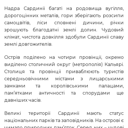
Надра Сардинії багаті на родовища вугілля,
дорогоцінних металів, гори зберігають розсипи
самоцвітів, ліси сповнені дичини, річки
зрошують благодатні землі долин. Чудовий
клімат, чистота довкілля здобули Сардинії славу
землі довгожителів.
Острів поділено на чотири провінції, окремо
виділено столичний округ (метрополія) Кальярі.
Столиця та провінції приваблюють туристів
середньовічними містами з лицарськими
замками та королівськими палацами,
пам’ятками античності та спорудами ще
давніших часів.
Великі території Сардинії мають статус
національних парків та заповідників. На острові є
чимало природних пам’яток. Серед них – чудові