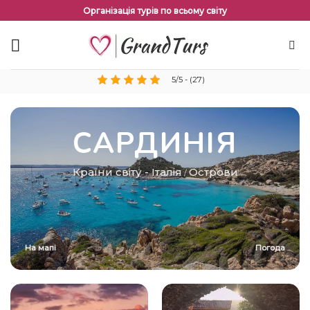
Перейти
Організація турів по всьому світу
до
змісту
5/5 - (27)
САРДИНІЯ
Країни світу
-
Італія
Острови
/
На мапі
Погода