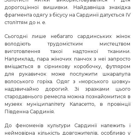
дорогоцінної вишивки. Найдавніша знахідка
фрагмента одягу з бісусу на Сардинії датується IV
століттям до н. е.
Сьогодні лише небагато сардинських жінок
володіють трудомістким мистецтвом
виготовлення такої надтонкої тканини.
Наприклад, пара жіночих панчох з неї запросто
вміщається в сірникову коробочку, футляром
для рукавичок може послужити шкаралупа
волоського горіха. Одяг з «морського шовку»
надзвичайно дорогий. Зі зразками цього
стародавнього ремесла можна познайомитися в
музеях муніципалітету Каласетто, в провінції
Південна Сардинія.
До феноменів культури Сардинії належить і
неймовірна кількість довгожителів, особливо у