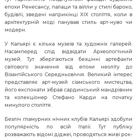
епохи Ренесансу, палаци та вілли у стилі бароко,
будівлі, зведені наприкінці XIX століття, коли в
архітектурній моді панував стиль арт-нуво чи
модерн.
У Кальярі є кілька музеїв та художніх галерей.
Насамперед слід відвідати Археологічний
музей. Тут зберігаються безцінні артефакти
світового значення від епохи неоліту до
Візантійського Середньовіччя. Великий інтерес
представляє арт-музей сіамського мистецтва,
його експонати зібрав сардинський мандрівник
та колекціонер Стефано Карди на початку
минулого століття.
Безліч гламурних нічних клубів Кальярі здобули
популярність по всій Італії. Тут публіку
розважають відомі діджеї, проводяться живі рок-