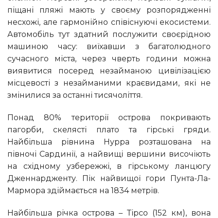
піщані пляжі мають у своєму розпорядженні
несхожі, але гармонійно співіснуючі екосистеми.
Автомобіль тут здатний послужити своєрідною
машиною часу: виїхавши з багатолюдного
сучасного міста, через чверть години можна
виявитися посеред незайманою цивілізацією
місцевості з незайманими краєвидами, які не
змінилися за останні тисячоліття.
Понад 80% території острова покривають
пагорби, скелясті плато та гірські гряди.
Найбільша рівнина Нурра розташована на
півночі Сардинії, а найвищі вершини височіють
на східному узбережжі, в гірському ланцюгу
Дженнардженту. Пік найвищої гори Пунта-Ла-
Мармора здіймається на 1834 метрів.
Найбільша річка острова – Тірсо (152 км), вона