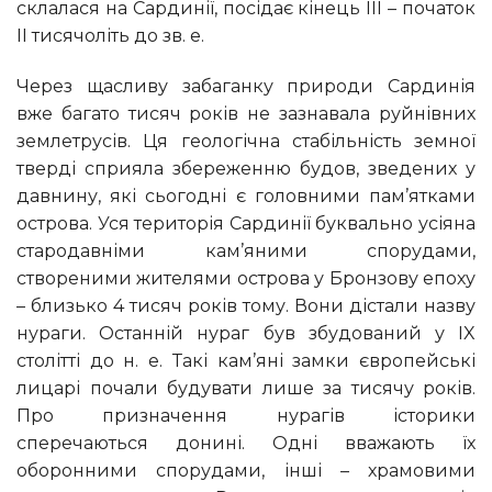
склалася на Сардинії, посідає кінець III – початок
II тисячоліть до зв. е.
Через щасливу забаганку природи Сардинія
вже багато тисяч років не зазнавала руйнівних
землетрусів. Ця геологічна стабільність земної
тверді сприяла збереженню будов, зведених у
давнину, які сьогодні є головними пам’ятками
острова. Уся територія Сардинії буквально усіяна
стародавніми кам’яними спорудами,
створеними жителями острова у Бронзову епоху
– близько 4 тисяч років тому. Вони дістали назву
нураги. Останній нураг був збудований у IX
столітті до н. е. Такі кам’яні замки європейські
лицарі почали будувати лише за тисячу років.
Про призначення нурагів історики
сперечаються донині. Одні вважають їх
оборонними спорудами, інші – храмовими