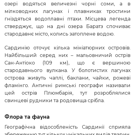
озері водяться величезні чорні соми, а в
мілководних лагунах і плавниках тростини
гніздяться водоплавні птахи. Місцева легенда
стверджує, що на дні озера Баратз спочиває
стародавнє місто, колись затоплене водою.
Сардинію оточує кілька мініатюрних островів.
Найбільший серед них – мальовничий острів
Сан-Антіоко (109 км), що є вершиною
стародавнього вулкана. У болотистих лагунах
острова живуть чаплі, баклани, чайки, рожеві
фламінго. Античні римські географи називали
цей острів Плюмбарія, тут розроблялися
свинцеві рудники та родовища срібла.
Флора та фауна
Географічна відособленість Сардинії сприяла
збереженню тут кількох унікальних видів тварин,