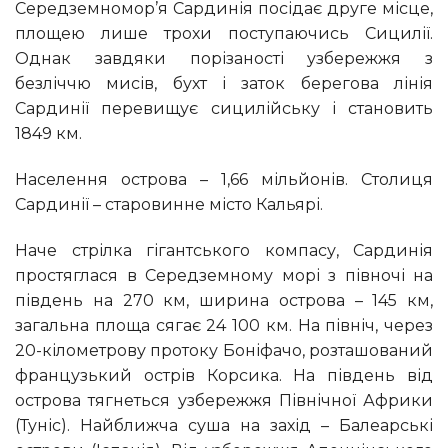
Середземномор’я Сардинія посідає друге місце,
площею лише трохи поступаючись Сицилії.
Однак завдяки порізаності узбережжя з
безліччю мисів, бухт і заток берегова лінія
Сардинії перевищує сицилійську і становить
1849 км.
Населення острова – 1,66 мільйонів. Столиця
Сардинії – старовинне місто Кальярі.
Наче стрілка гігантського компасу, Сардинія
простяглася в Середземному морі з півночі на
південь на 270 км, ширина острова – 145 км,
загальна площа сягає 24 100 км. На північ, через
20-кілометрову протоку Боніфачо, розташований
французький острів Корсика. На південь від
острова тягнеться узбережжя Північної Африки
(Туніс). Найближча суша на захід – Балеарські