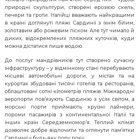
природні скульптури, створені ерозією скель,
печери та гроти. Італійці вважають найкращими
в країні доглянуті пляжі Сардинії з їхнім білим,
золотавим або рожевим піском. Але тут чимало й
диких, відокремлених пляжних куточків, куди
можна дістатися лише водою.
До послуг мандрівників тут створено сучасну
інфраструктуру – у відмінному стані перебувають
місцеві автомобільні дороги, у містах та на
курортах збудовані тисячі готелів та ресторанів,
облаштовані сотні кілометрів пляжів. Міжнародні
аеропорти пов’язують Сардинію з усім світом, а
морські порти приймають круїзні лайнери,
пороми пасажирів з континентальної Італії та
інших країн Середземномор’я. Теплий клімат
дозволяє добре відпочити та оглянути пам’ятки
Сардинії у будь-яку пору року.