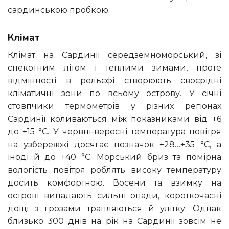
сардинською пробкою.
Клімат
Клімат на Сардинії середземноморський, зі
спекотним літом і теплими зимами, проте
відмінності в рельєфі створюють своєрідні
кліматичні зони по всьому острову. У січні
стовпчики термометрів у різних регіонах
Сардинії коливаються між показниками від +6
до +15 °С. У червні-вересні температура повітря
на узбережжі досягає позначок +28…+35 °С, а
іноді й до +40 °С. Морський бриз та помірна
вологість повітря роблять високу температуру
досить комфортною. Восени та взимку на
острові випадають сильні опади, короткочасні
дощі з грозами трапляються й улітку. Однак
близько 300 днів на рік на Сардинії зовсім не