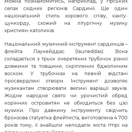
можна познайомитись, наприклад, у гірських
селах східних регіонів Сардинії. Ще один
національний стиль хорового співу, канту-
цункорду, схожий на літургічну музику
християн-католиків.
Національний музичний інструмент сардинців –
флейта Лаунейддас (launeddas). Вона
складається з трьох очеретяних трубочок різної
довжини та товщини, скріплених бджолиним
воском. У трубочках на певній відстані
просвердлені отвори. Інструмент дозволяє
музикантам створювати великі варіації звуків.
Жодне народне свято чи урочистий обряд
корінних островитян не обходиться без цієї
музики. Про давнину інструменту свідчить
бронзова статуетка флейтиста, виготовлена ​​4 700
років тому, її знайшли неподалік міста Іттірі на