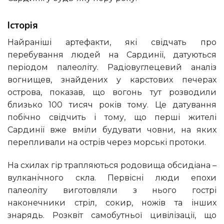
Історія
Найраніші артефакти, які свідчать про
перебування людей на Сардинії, датуються
періодом палеоліту. Радіовуглецевий аналіз
вогнищев, знайдених у карстових печерах
острова, показав, що вогонь тут розводили
близько 100 тисяч років тому. Це датування
побічно свідчить і тому, що перші жителі
Сардинії вже вміли будувати човни, на яких
перепливали на острів через морські протоки.
На схилах гір трапляються родовища обсидіана –
вулканічного скла. Первісні люди епохи
палеоліту виготовляли з нього гострі
наконечники стріл, сокир, ножів та інших
знарядь. Розквіт самобутньої цивілізації, що