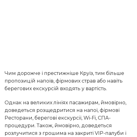
Чим дорожче і престижніше Круїз, тим більше
пропозицій напоїв, фірмових страв або навіть
берегових екскурсій входять у вартість.
Однак на великих лініях пасажирам, ймовірно,
доведеться розщедритися на напої, фірмові
Ресторани, берегові екскурсії, Wi-Fi, СПА-
процедури. Також, ймовірно, доведеться
розлучитися з грошима на закриті VIP-палуби і