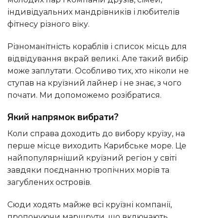
індивідуальних мандрівників і любителів
фітнесу різного віку.
Різноманітність кораблів і список місць для
відвідування вкрай великі. Але такий вибір
може заплутати. Особливо тих, хто ніколи не
ступав на круїзний лайнер і не знає, з чого
почати. Ми допоможемо розібратися.
Який напрямок вибрати?
Коли справа доходить до вибору круїзу, на
перше місце виходить Карибське море. Це
найпопулярніший круїзний регіон у світі
завдяки поєднанню тропічних морів та
загублених островів.
Сюди ходять майже всі круїзні компанії,
пропонуючи маршрути, що включають