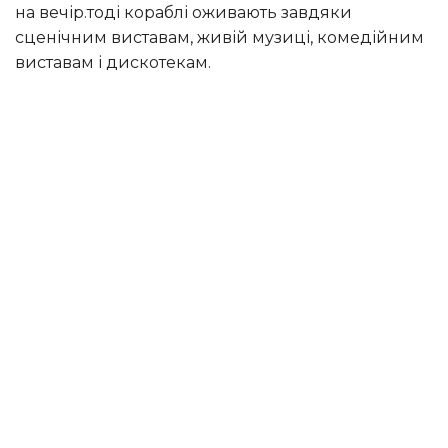
на вечір.тоді кораблі оживають завдяки
сценічним виставам, живій музиці, комедійним
виставам і дискотекам.