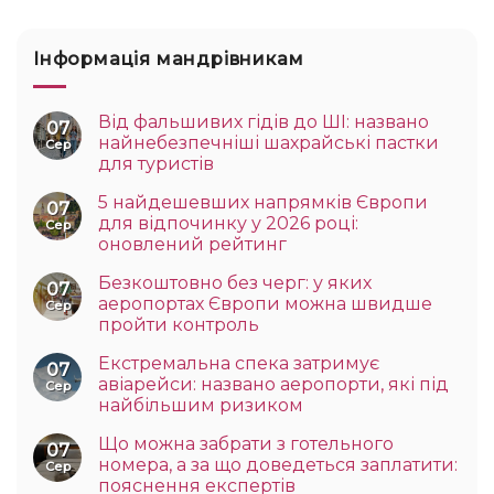
Інформація мандрівникам
Від фальшивих гідів до ШІ: названо
07
найнебезпечніші шахрайські пастки
Сер
для туристів
5 найдешевших напрямків Європи
07
для відпочинку у 2026 році:
Сер
оновлений рейтинг
Безкоштовно без черг: у яких
07
аеропортах Європи можна швидше
Сер
пройти контроль
Екстремальна спека затримує
07
авіарейси: названо аеропорти, які під
Сер
найбільшим ризиком
Що можна забрати з готельного
07
номера, а за що доведеться заплатити:
Сер
пояснення експертів