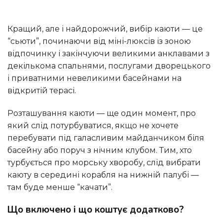
Кращий, але і найдорожчий, вибір каюти — це
“сьюти”, починаючи від міні-люксів із зоною
відпочинку і закінчуючи великими анклавами з
декількома спальнями, послугами дворецького
і приватними невеликими басейнами на
відкритій терасі.
Розташування каюти — ще один момент, про
який слід потурбуватися, якщо не хочете
перебувати під галасливим майданчиком біля
басейну або поруч з нічним клубом. Тим, хто
турбується про морську хворобу, слід вибрати
каюту в середині корабля на нижній палубі —
там буде менше “качати”.
Що включено і що коштує додатково?