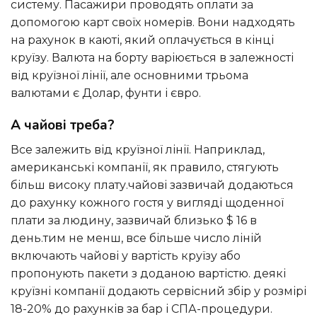
систему. Пасажири проводять оплати за
допомогою карт своїх номерів. Вони надходять
на рахунок в каюті, який оплачується в кінці
круїзу. Валюта на борту варіюється в залежності
від круїзної лінії, але основними трьома
валютами є Долар, фунти і євро.
А чайові треба?
Все залежить від круїзної лінії. Наприклад,
американські компанії, як правило, стягують
більш високу плату.чайові зазвичай додаються
до рахунку кожного гостя у вигляді щоденної
плати за людину, зазвичай близько $ 16 в
день.тим не менш, все більше число ліній
включають чайові у вартість круїзу або
пропонують пакети з доданою вартістю. деякі
круїзні компанії додають сервісний збір у розмірі
18-20% до рахунків за бар і СПА-процедури.