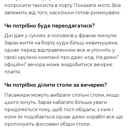
попросити таксиста в порту Показати місто. Все
залежить від того, наскільки готові ризикувати.
Чи потрібно буде переодягатися?
Дні дам у сукнях, а чоловіків у фраках минули.
Зараз життя на борту куди більш невимушена.
однак перед відправленням все ж уточніть у
своєї круїзної компанії про дрес-код. На деякі“
офіційні” вечора може знадобитися вечірнє
плаття.
Чи потрібно ділити столи за вечерею?
Пасажири можуть вибрати спільні столи, якщо
цього хочуть. Зараз набагато більше уваги
приділяється тому, щоб гості обідали, з ким і
коли їм подобається.однак деякі кораблі все ще
пропонують фіксовані обідні столи.