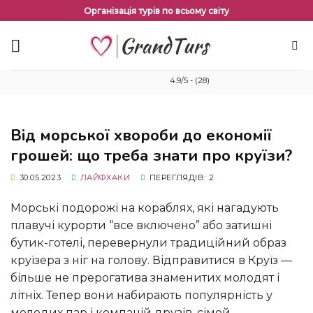
Перейти
Організація турів по всьому світу
до
змісту
4.9/5 - (28)
Від морської хвороби до економії
грошей: що треба знати про круїзи?
30.05.2023
ЛАЙФХАКИ
ПЕРЕГЛЯДІВ: 2
Морські подорожі на кораблях, які нагадують
плавучі курорти “все включено” або затишні
бутик-готелі, перевернули традиційний образ
круїзера з ніг на голову. Відправитися в Круїз —
більше не прерогатива знаменитих молодят і
літніх. Тепер вони набирають популярність у
молодих пар і компаній друзів, сімей,