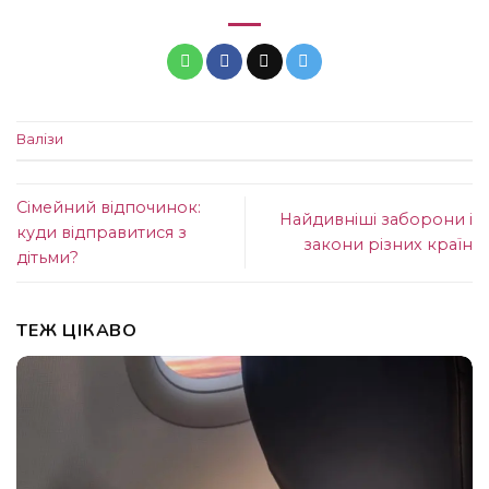
Валізи
Сімейний відпочинок:
Найдивніші заборони і
куди відправитися з
закони різних країн
дітьми?
ТЕЖ ЦІКАВО