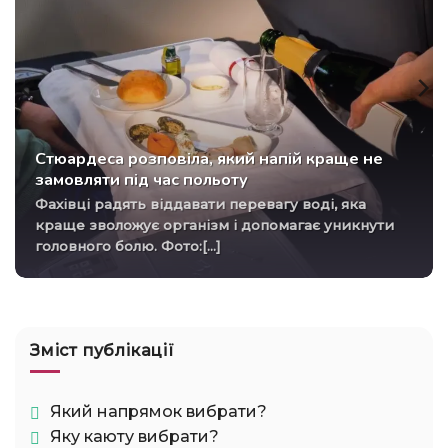
Стюардеса розповіла, який напій краще не
замовляти під час польоту
Фахівці радять віддавати перевагу воді, яка
краще зволожує організм і допомагає уникнути
головного болю. Фото:[...]
Зміст публікації
Який напрямок вибрати?
Яку каюту вибрати?