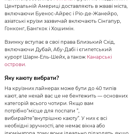
Центральній Америці доставляють в жваві міста,
включаючи Буенос-Айрес і Ріо-де-Жанейро,
азіатські круїзи зазвичай включають Сінгапур,
Гонконг, Бангкок і Хошимін.
Взимку вступає в свої права Близький Схід,
включаючи Дубай, Абу-Дабі і єгипетський
курорт Шарм-Ель-Шейх, а також
Канарські
острови
.
Яку каюту вибрати?
На круїзних лайнерах може бути до 40 типів
кают, але нехай вас це не бентежить — основних
категорій всього чотири. Якщо вам
потрібно“місце для поспати ”,
вибирайте“внутрішню каюту”. У них є всі
необхідні зручності, але немає вікна або
ілюмінатора, тому вони ідеально підходять, якщо