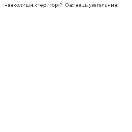
навколишніх територій. Фахівець узагальнив: