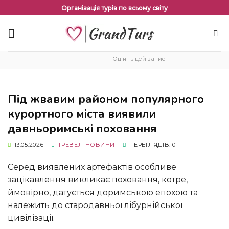
Перейти
Організація турів по всьому світу
до
змісту
Оцініть цей запис
Під жвавим районом популярного
курортного міста виявили
давньоримські поховання
13.05.2026
ТРЕВЕЛ-НОВИНИ
ПЕРЕГЛЯДІВ: 0
Серед виявлених артефактів особливе
зацікавлення викликає поховання, котре,
ймовірно, датується доримською епохою та
належить до стародавньої лібурнійської
цивілізації.