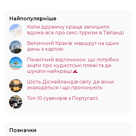
Найпопулярніше
Коли дружину краще залишити
вдома-все про секс-туризм в Таїланді
Величний Краків: маршрут на один
день з картою
Пікантний відпочинок: що потрібно
знати про нудистські пляжі та де
шукати найкращі 🌊
Шість Діснейлендів світу: де вони
знаходяться і що пропонують
Топ 10 сувенірів з Португалії
Позначки