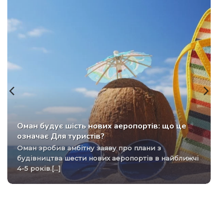
Оман будує шість нових аеропортів: що це
означає Для туристів?
Оман зробив амбітну заяву про плани з
будівництва шести нових аеропортів в найближчі
4-5 років.[...]