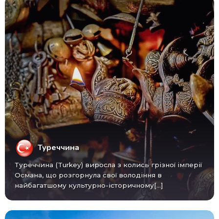
Туреччина
Туреччина (Turkey) виросла з колись грізної імперії
Османа, що розгорнула свої володіння в
найбагатшому культурно-історичному[...]