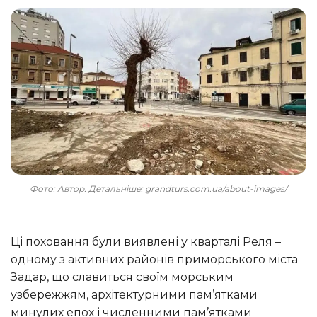
Фото: Автор. Детальніше: grandturs.com.ua/about-images/
Ці поховання були виявлені у кварталі Реля –
одному з активних районів приморського міста
Задар, що славиться своїм морським
узбережжям, архітектурними пам’ятками
минулих епох і численними пам’ятками