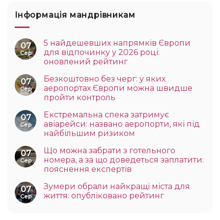
Інформація мандрівникам
5 найдешевших напрямків Європи
07
для відпочинку у 2026 році:
Сер
оновлений рейтинг
Безкоштовно без черг: у яких
07
аеропортах Європи можна швидше
Сер
пройти контроль
Екстремальна спека затримує
07
авіарейси: названо аеропорти, які під
Сер
найбільшим ризиком
Що можна забрати з готельного
07
номера, а за що доведеться заплатити:
Сер
пояснення експертів
Зумери обрали найкращі міста для
07
життя: опубліковано рейтинг
Сер