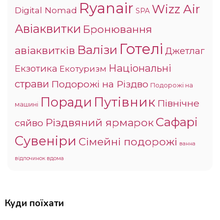
Ryanair
Wizz Air
Digital Nomad
SPA
Авіаквитки
Бронювання
Готелі
Валізи
авіаквитків
Джетлаг
Національні
Екзотика
Екотуризм
страви
Подорожі на Різдво
Подорожі на
Поради
Путівник
Північне
машині
Сафарі
Різдвяний ярмарок
сяйво
Сувеніри
Сімейні подорожі
ванна
відпочинок вдома
Куди поїхати