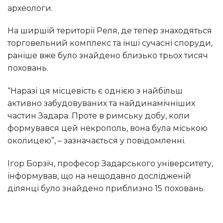
археологи.
На ширшій території Реля, де тепер знаходяться
торговельний комплекс та інші сучасні споруди,
раніше вже було знайдено близько трьох тисяч
поховань.
“Наразі ця місцевість є однією з найбільш
активно забудовуваних та найдинамічніших
частин Задара. Проте в римську добу, коли
формувався цей некрополь, вона була міською
околицею”, – зазначається у повідомленні.
Ігор Борзіч, професор Задарського університету,
інформував, що на нещодавно дослідженій
ділянці було знайдено приблизно 15 поховань.