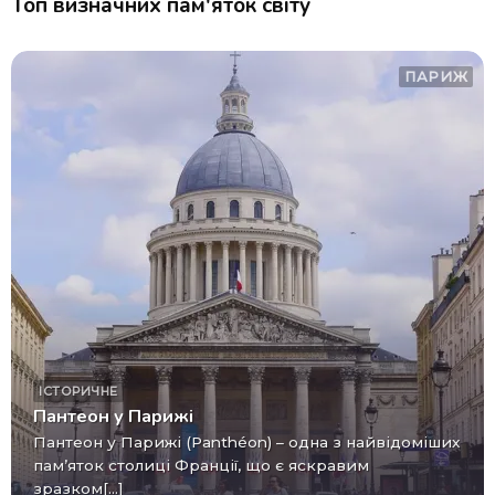
Топ визначних пам'яток світу
ПАРИЖ
ІСТОРИЧНЕ
Пантеон у Парижі
Пантеон у Парижі (Panthéon) – одна з найвідоміших
пам’яток столиці Франції, що є яскравим
зразком[...]