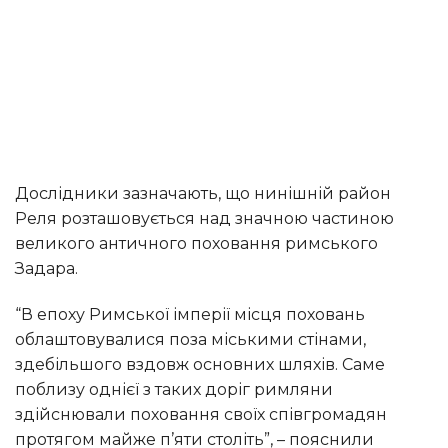
Дослідники зазначають, що нинішній район
Реля розташовується над значною частиною
великого античного поховання римського
Задара.
“В епоху Римської імперії місця поховань
облаштовувалися поза міськими стінами,
здебільшого вздовж основних шляхів. Саме
поблизу однієї з таких доріг римляни
здійснювали поховання своїх співгромадян
протягом майже п’яти століть”, – пояснили