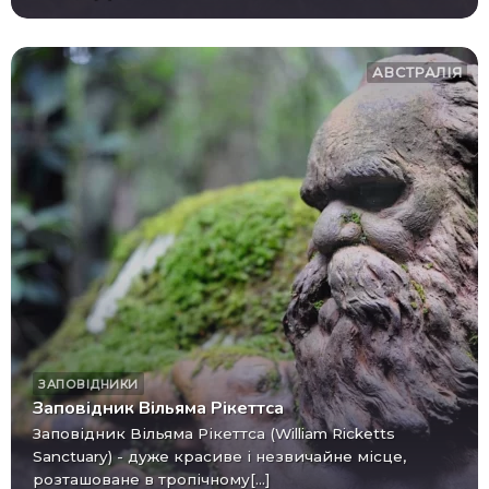
АВСТРАЛІЯ
ЗАПОВІДНИКИ
Заповідник Вільяма Рікеттса
Заповідник Вільяма Рікеттса (William Ricketts
Sanctuary) - дуже красиве і незвичайне місце,
розташоване в тропічному[...]