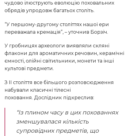
чудово ілюструють еволюцію поховальних
обрядів упродовж багатьох століть.
“У першому-другому століттях нашої ери
переважала кремація”, – уточнив Борзіч.
У гробницях археологи виявляли скляні
флакони для ароматичних речовин, керамічні
ємності, олійні світильники, монети та інші
культові предмети.
З ІІ століття все більшого розповсюдження
набували класичні тілесні
поховання. Дослідник підкреслив:
“Із плином часу в цих похованнях
зменшувалася кількість
супровідних предметів, що