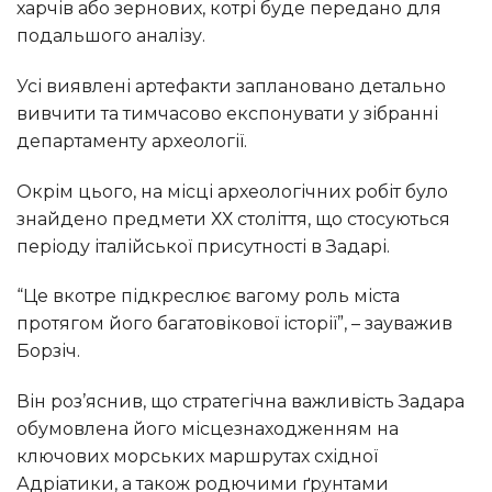
харчів або зернових, котрі буде передано для
подальшого аналізу.
Усі виявлені артефакти заплановано детально
вивчити та тимчасово експонувати у зібранні
департаменту археології.
Окрім цього, на місці археологічних робіт було
знайдено предмети ХХ століття, що стосуються
періоду італійської присутності в Задарі.
“Це вкотре підкреслює вагому роль міста
протягом його багатовікової історії”, – зауважив
Борзіч.
Він роз’яснив, що стратегічна важливість Задара
обумовлена його місцезнаходженням на
ключових морських маршрутах східної
Адріатики, а також родючими ґрунтами