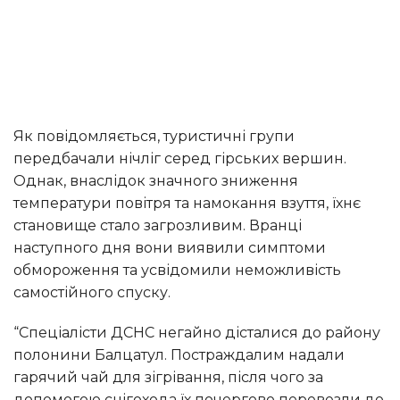
Як повідомляється, туристичні групи
передбачали нічліг серед гірських вершин.
Однак, внаслідок значного зниження
температури повітря та намокання взуття, їхнє
становище стало загрозливим. Вранці
наступного дня вони виявили симптоми
обмороження та усвідомили неможливість
самостійного спуску.
“Спеціалісти ДСНС негайно дісталися до району
полонини Балцатул. Постраждалим надали
гарячий чай для зігрівання, після чого за
допомогою снігохода їх почергово перевезли до