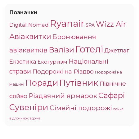
Позначки
Ryanair
Wizz Air
Digital Nomad
SPA
Авіаквитки
Бронювання
Готелі
Валізи
авіаквитків
Джетлаг
Національні
Екзотика
Екотуризм
страви
Подорожі на Різдво
Подорожі на
Поради
Путівник
Північне
машині
Сафарі
Різдвяний ярмарок
сяйво
Сувеніри
Сімейні подорожі
ванна
відпочинок вдома