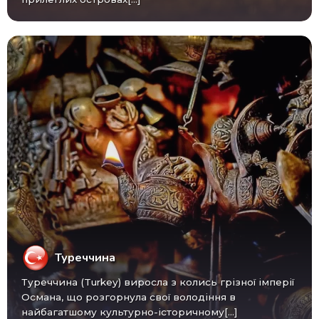
Туреччина
Туреччина (Turkey) виросла з колись грізної імперії
Османа, що розгорнула свої володіння в
найбагатшому культурно-історичному[...]