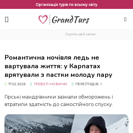
Перейти
Організація турів по всьому світу
до
змісту
Оцініть цей запис
Романтична ночівля ледь не
вартувала життя: у Карпатах
врятували з пастки молоду пару
17.02.2026
ТРЕВЕЛ-НОВИНИ
ПЕРЕГЛЯДІВ: 1
Гірські мандрівники зазнали обморожень і
втратили здатність до самостійного спуску.