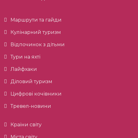
Маршрути та гайди
Кулінарний туризм
Відпочинок з дітьми
Тури на яхті
Лайфхаки
Діловий туризм
Цифрові кочівники
Тревел-новини
Країни світу
Міста світу