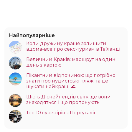
Найпопулярніше
Коли дружину краще залишити
вдома-все про секс-туризм в Таїланді
Величний Краків: маршрут на один
день з картою
Пікантний відпочинок: що потрібно
знати про нудистські пляжі та де
шукати найкращі 🌊
Шість Діснейлендів світу: де вони
знаходяться і що пропонують
Топ 10 сувенірів з Португалії