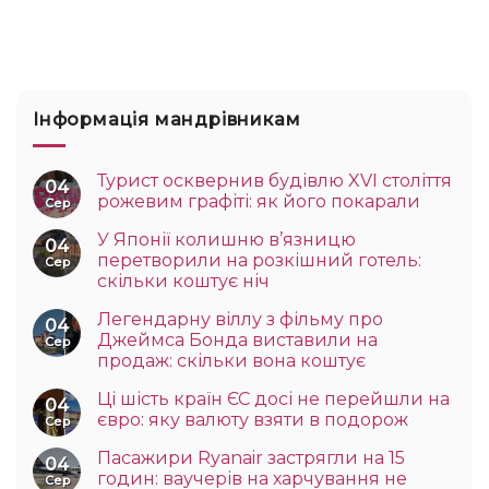
Інформація мандрівникам
Турист осквернив будівлю XVI століття
04
рожевим графіті: як його покарали
Сер
У Японії колишню в’язницю
04
перетворили на розкішний готель:
Сер
скільки коштує ніч
Легендарну віллу з фільму про
04
Джеймса Бонда виставили на
Сер
продаж: скільки вона коштує
Ці шість країн ЄС досі не перейшли на
04
євро: яку валюту взяти в подорож
Сер
Пасажири Ryanair застрягли на 15
04
годин: ваучерів на харчування не
Сер