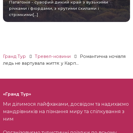
Патагонія - суворий дикий край з вузькими
річками і фіордами, з крутими схилами і
стрімкими[...]
Гранд Тур
Тревел-новини
Романтична ночівля
ледь не вартувала життя: у Карп...
«Гранд Тур»
Ми ділимося лайфхаками, досвідом та надихаємо
мандрівників на пізнання миру та спілкування з
ним
Організовуємо туристичні поїздки по всьому