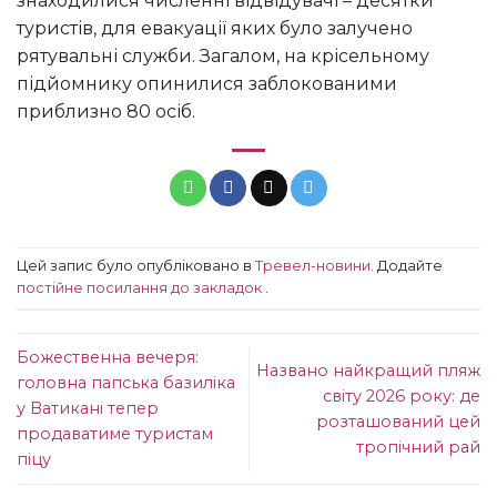
знаходилися численні відвідувачі – десятки
туристів, для евакуації яких було залучено
рятувальні служби. Загалом, на крісельному
підйомнику опинилися заблокованими
приблизно 80 осіб.
Цей запис було опубліковано в
Тревел-новини
. Додайте
постійне посилання до закладок
.
Божественна вечеря:
Названо найкращий пляж
головна папська базиліка
світу 2026 року: де
у Ватикані тепер
розташований цей
продаватиме туристам
тропічний рай
піцу