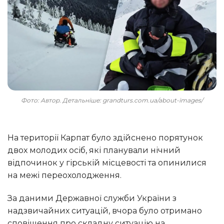
Фото: Автор. Детальніше: grandturs.com.ua/about-images/
На території Карпат було здійснено порятунок
двох молодих осіб, які планували нічний
відпочинок у гірській місцевості та опинилися
на межі переохолодження.
За даними Державної служби України з
надзвичайних ситуацій, вчора було отримано
сповіщення про складну ситуацію на