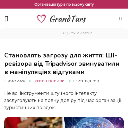
Перейти
Організація турів по всьому світу
до
змісту
Оцініть цей запис
Становлять загрозу для життя: ШІ-
ревізора від Tripadvisor звинуватили
в маніпуляціях відгуками
03.07.2026
ТРЕВЕЛ-НОВИНИ
ПЕРЕГЛЯДІВ: 0
Не всі інструменти штучного інтелекту
заслуговують на повну довіру під час організації
туристичних поїздок.