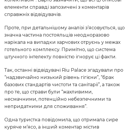
елементи справді запозичені з коментарів
справжніх відвідувачів.
Проте, при детальнішому аналізі з’ясовується, що
значна частина постояльців неодноразово
нарікала на випадки харчових отруєнь у межах
готельного комплексу. Примітно, що система
штучного інтелекту повністю ігнорує ці факти.
Так, останні відвідувачі Riu Palace згадували про
“надзвичайно низький рівень гігієни”, “брак
базових стандартів чистоти та санітарії”, а також
про те, що страви були “жахливими,
несмачними, потенційно небезпечними та
непридатними для споживання”.
Одна туристка повідомила, що отримала сире
куряче м’ясо, а інший коментар містив