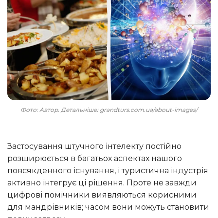
Фото: Автор. Детальніше: grandturs.com.ua/about-images/
Застосування штучного інтелекту постійно
розширюється в багатьох аспектах нашого
повсякденного існування, і туристична індустрія
активно інтегрує ці рішення. Проте не завжди
цифрові помічники виявляються корисними
для мандрівників; часом вони можуть становити