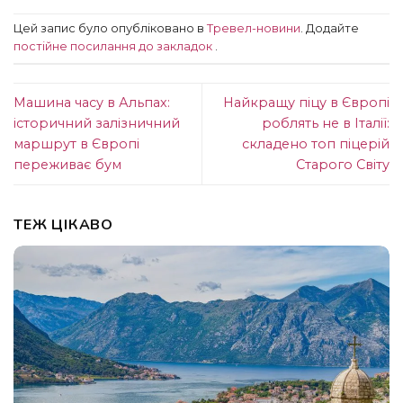
Цей запис було опубліковано в
Тревел-новини
. Додайте
постійне посилання до закладок
.
Машина часу в Альпах:
Найкращу піцу в Європі
історичний залізничний
роблять не в Італії:
маршрут в Європі
складено топ піцерій
переживає бум
Старого Світу
ТЕЖ ЦІКАВО