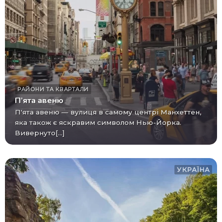
РАЙОНИ ТА КВАРТАЛИ
П’ята авеню
П'ята авеню — вулиця в самому центрі Манхеттен,
яка також є яскравим символом Нью-Йорка.
Вивернуто[...]
УКРАЇНА