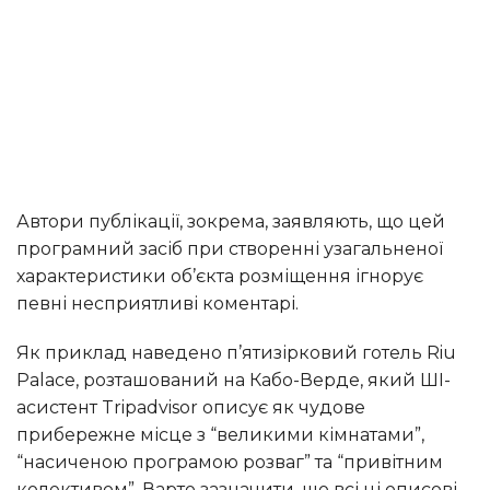
Автори публікації, зокрема, заявляють, що цей
програмний засіб при створенні узагальненої
характеристики об’єкта розміщення ігнорує
певні несприятливі коментарі.
Як приклад наведено п’ятизірковий готель Riu
Palace, розташований на Кабо-Верде, який ШІ-
асистент Tripadvisor описує як чудове
прибережне місце з “великими кімнатами”,
“насиченою програмою розваг” та “привітним
колективом”. Варто зазначити, що всі ці описові