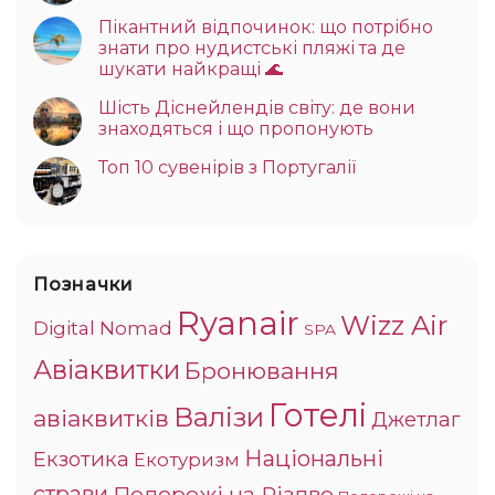
Пікантний відпочинок: що потрібно
знати про нудистські пляжі та де
шукати найкращі 🌊
Шість Діснейлендів світу: де вони
знаходяться і що пропонують
Топ 10 сувенірів з Португалії
Позначки
Ryanair
Wizz Air
Digital Nomad
SPA
Авіаквитки
Бронювання
Готелі
Валізи
авіаквитків
Джетлаг
Національні
Екзотика
Екотуризм
страви
Подорожі на Різдво