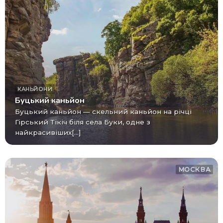
КАНЬЙОНИ
Буцький каньйон
Буцький каньйон — скельний каньйон на річці
Гірський Тікіч біля села Буки, одне з
найкрасивіших[...]
МОСКВА