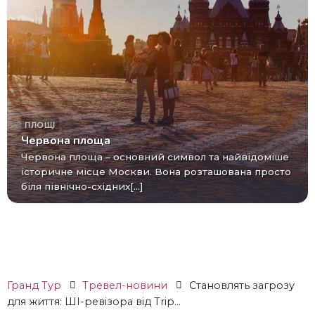
ПЛОЩІ
Червона площа
Червона площа – основний символ та найвідоміше
історичне місце Москви. Вона розташована просто
біля північно-східних[...]
Гранд Тур
Тревел-новини
Становлять загрозу
для життя: ШІ-ревізора від Trip...