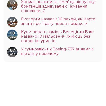
Хто має платити за сімейну відпустку:
08
британців здивували очікування
Сер
покоління Z
Експерти назвали 10 речей, які варто
08
знати про Прагу перед поїздкою
Сер
Куди поїхати замість Венеції чи Балі:
08
названо 10 мальовничих місць без
Сер
натовпів туристів
У сумнозвісних Boeing-737 виявили
07
ще одну проблему
Сер