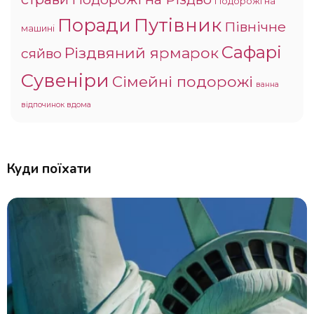
Подорожі на
Поради
Путівник
Північне
машині
Сафарі
Різдвяний ярмарок
сяйво
Сувеніри
Сімейні подорожі
ванна
відпочинок вдома
Куди поїхати