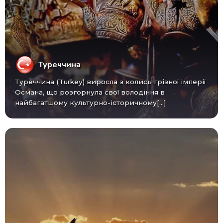
Туреччина
Туреччина (Turkey) виросла з колись грізної імперії
Османа, що розгорнула свої володіння в
найбагатшому культурно-історичному[...]