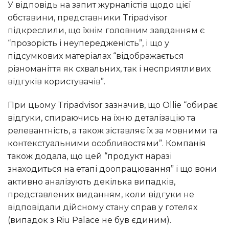
У відповідь на запит журналістів щодо цієї
обставини, представники Tripadvisor
підкреслили, що їхнім головним завданням є
“прозорість і неупередженість”, і що у
підсумкових матеріалах “відображається
різноманіття як схвальних, так і несприятливих
відгуків користувачів”.
При цьому Tripadvisor зазначив, що Ollie “обирає
відгуки, спираючись на їхню деталізацію та
релевантність, а також зіставляє їх за мовними та
контекстуальними особливостями”. Компанія
також додала, що цей “продукт наразі
знаходиться на етапі доопрацювання” і що вони
активно аналізують декілька випадків,
представлених виданням, коли відгуки не
відповідали дійсному стану справ у готелях
(випадок з Riu Palace не був єдиним).