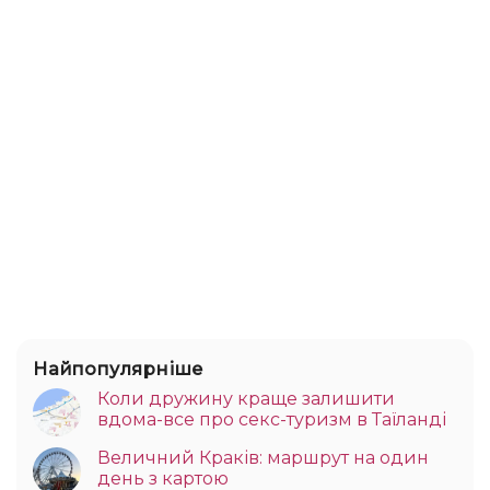
Найпопулярніше
Коли дружину краще залишити
вдома-все про секс-туризм в Таїланді
Величний Краків: маршрут на один
день з картою