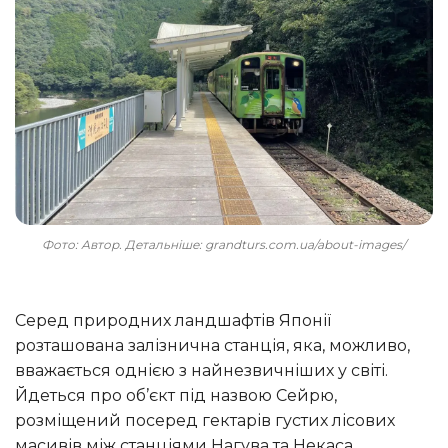
Фото: Автор. Детальніше: grandturs.com.ua/about-images/
Серед природних ландшафтів Японії
розташована залізнична станція, яка, можливо,
вважається однією з найнезвичніших у світі.
Йдеться про об’єкт під назвою Сейрю,
розміщений посеред гектарів густих лісових
масивів між станціями Нагува та Некаса,