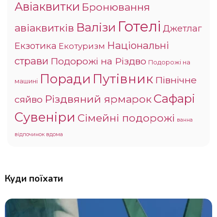
Авіаквитки
Бронювання
Готелі
Валізи
авіаквитків
Джетлаг
Національні
Екзотика
Екотуризм
страви
Подорожі на Різдво
Подорожі на
Поради
Путівник
Північне
машині
Сафарі
Різдвяний ярмарок
сяйво
Сувеніри
Сімейні подорожі
ванна
відпочинок вдома
Куди поїхати