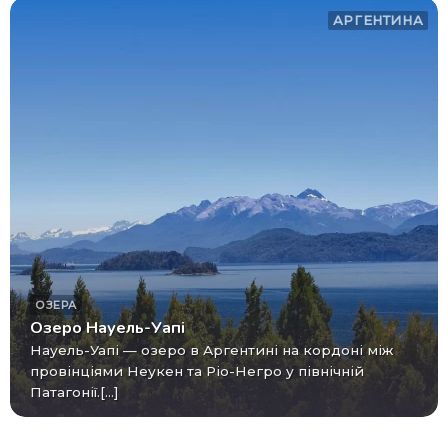
АРГЕНТИНА
ОЗЕРА
Озеро Науель-Уапі
Науель-Уапі — озеро в Аргентині на кордоні між
провінціями Неукен та Ріо-Негро у північній
Патагонії.[...]