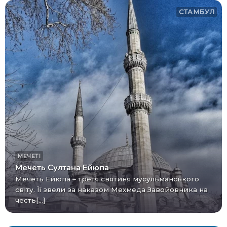
СТАМБУЛ
МЕЧЕТІ
Мечеть Султана Ейюпа
Мечеть Ейюпа – третя святиня мусульманського
світу. Її звели за наказом Мехмеда Завойовника на
честь[...]