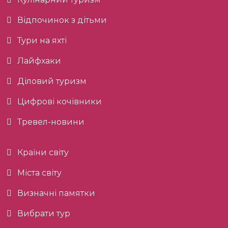
Відпочинок з дітьми
Тури на яхті
Лайфхаки
Діловий туризм
Цифрові кочівники
Тревел-новини
Країни світу
Міста світу
Визначні памятки
Вибрати тур