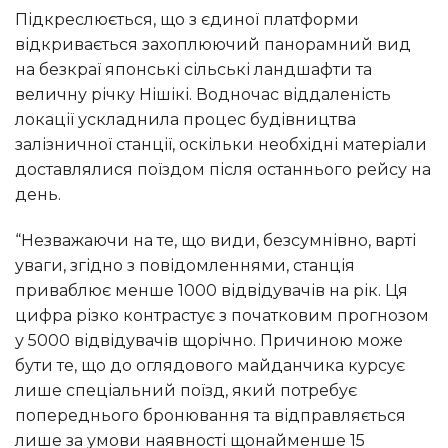
Підкреслюється, що з єдиної платформи
відкривається захоплюючий панорамний вид
на безкраї японські сільські ландшафти та
величну річку Нішікі. Водночас віддаленість
локації ускладнила процес будівництва
залізничної станції, оскільки необхідні матеріали
доставлялися поїздом після останнього рейсу на
день.
“Незважаючи на те, що види, безсумнівно, варті
уваги, згідно з повідомленнями, станція
приваблює менше 1000 відвідувачів на рік. Ця
цифра різко контрастує з початковим прогнозом
у 5000 відвідувачів щорічно. Причиною може
бути те, що до оглядового майданчика курсує
лише спеціальний поїзд, який потребує
попереднього бронювання та відправляється
лише за умови наявності щонайменше 15