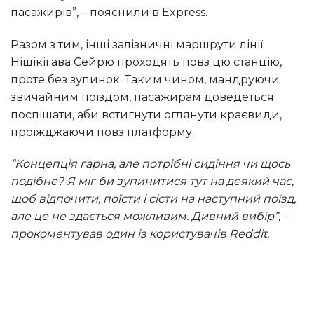
пасажирів”, – пояснили в Express.
Разом з тим, інші залізничні маршрути лінії
Нішікігава Сейрю проходять повз цю станцію,
проте без зупинок. Таким чином, мандруючи
звичайним поїздом, пасажирам доведеться
поспішати, аби встигнути оглянути краєвиди,
проїжджаючи повз платформу.
“Концепція гарна, але потрібні сидіння чи щось
подібне? Я міг би зупинитися тут на деякий час,
щоб відпочити, поїсти і сісти на наступний поїзд,
але це не здається можливим. Дивний вибір”, –
прокоментував один із користувачів Reddit.