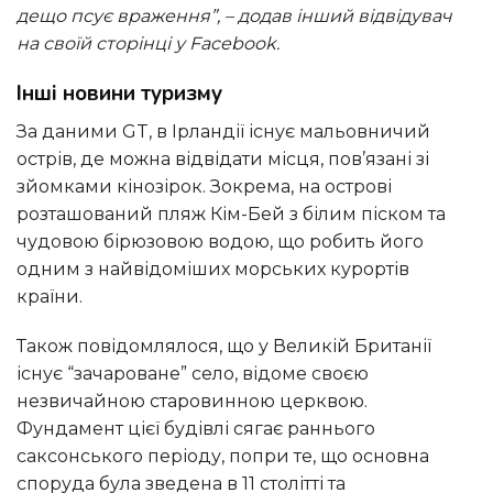
дещо псує враження”, – додав інший відвідувач
на своїй сторінці у Facebook.
Інші новини туризму
За даними GT, в Ірландії існує мальовничий
острів, де можна відвідати місця, пов’язані зі
зйомками кінозірок. Зокрема, на острові
розташований пляж Кім-Бей з білим піском та
чудовою бірюзовою водою, що робить його
одним з найвідоміших морських курортів
країни.
Також повідомлялося, що у Великій Британії
існує “зачароване” село, відоме своєю
незвичайною старовинною церквою.
Фундамент цієї будівлі сягає раннього
саксонського періоду, попри те, що основна
споруда була зведена в 11 столітті та