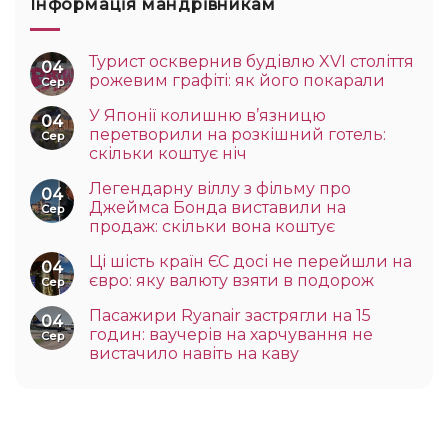
Інформація мандрівникам
Турист осквернив будівлю XVI століття
04
рожевим графіті: як його покарали
Сер
У Японії колишню в’язницю
04
перетворили на розкішний готель:
Сер
скільки коштує ніч
Легендарну віллу з фільму про
04
Джеймса Бонда виставили на
Сер
продаж: скільки вона коштує
Ці шість країн ЄС досі не перейшли на
04
євро: яку валюту взяти в подорож
Сер
Пасажири Ryanair застрягли на 15
04
годин: ваучерів на харчування не
Сер
вистачило навіть на каву