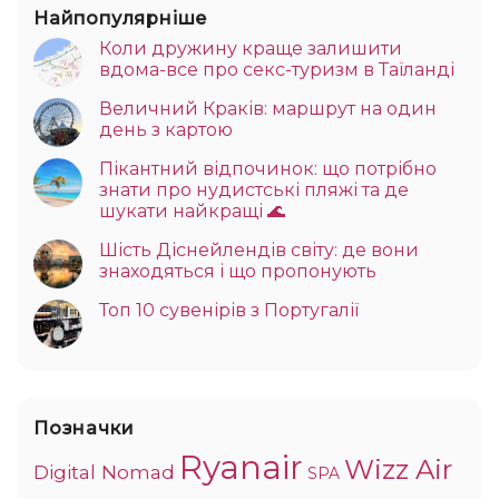
Найпопулярніше
Коли дружину краще залишити
вдома-все про секс-туризм в Таїланді
Величний Краків: маршрут на один
день з картою
Пікантний відпочинок: що потрібно
знати про нудистські пляжі та де
шукати найкращі 🌊
Шість Діснейлендів світу: де вони
знаходяться і що пропонують
Топ 10 сувенірів з Португалії
Позначки
Ryanair
Wizz Air
Digital Nomad
SPA