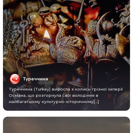
Туреччина
Туреччина (Turkey) виросла з колись грізної імперії
Османа, що розгорнула свої володіння в
найбагатшому культурно-історичному[...]