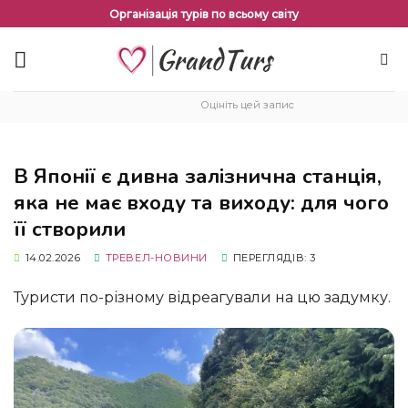
Перейти
Організація турів по всьому світу
до
змісту
Оцініть цей запис
В Японії є дивна залізнична станція,
яка не має входу та виходу: для чого
її створили
14.02.2026
ТРЕВЕЛ-НОВИНИ
ПЕРЕГЛЯДІВ: 3
Туристи по-різному відреагували на цю задумку.