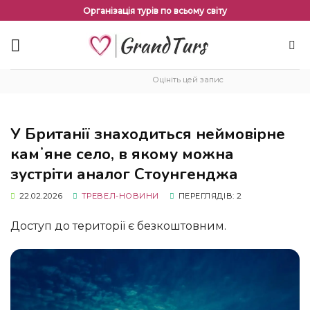
Перейти
Організація турів по всьому світу
до
змісту
Оцініть цей запис
У Британії знаходиться неймовірне
камʼяне село, в якому можна
зустріти аналог Стоунгенджа
22.02.2026
ТРЕВЕЛ-НОВИНИ
ПЕРЕГЛЯДІВ: 2
Доступ до території є безкоштовним.