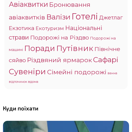
Авіаквитки
Бронювання
Готелі
Валізи
авіаквитків
Джетлаг
Національні
Екзотика
Екотуризм
страви
Подорожі на Різдво
Подорожі на
Поради
Путівник
Північне
машині
Сафарі
Різдвяний ярмарок
сяйво
Сувеніри
Сімейні подорожі
ванна
відпочинок вдома
Куди поїхати