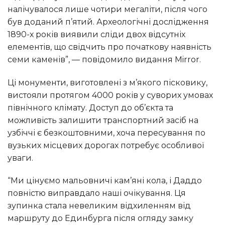
налічувалося лише чотири мегаліти, після чого
був доданий п’ятий. Археологічні дослідження
1890-х років виявили сліди двох відсутніх
елементів, що свідчить про початкову наявність
семи каменів”, — повідомило видання Mirror.
Ці монументи, виготовлені з м’якого пісковику,
вистояли протягом 4000 років у суворих умовах
північного клімату. Доступ до об’єкта та
можливість залишити транспортний засіб на
узбіччі є безкоштовними, хоча пересування по
вузьких місцевих дорогах потребує особливої
уваги.
“Ми цінуємо мальовничі кам’яні кола, і Даддо
повністю виправдало наші очікування. Ця
зупинка стала невеликим відхиленням від
маршруту до Единбурга після огляду замку