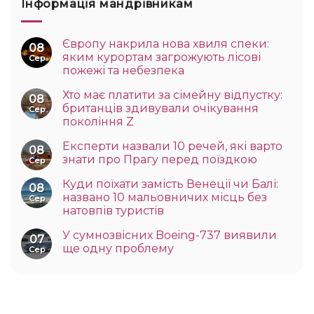
Інформація мандрівникам
Європу накрила нова хвиля спеки:
08
яким курортам загрожують лісові
Сер
пожежі та небезпека
Хто має платити за сімейну відпустку:
08
британців здивували очікування
Сер
покоління Z
Експерти назвали 10 речей, які варто
08
знати про Прагу перед поїздкою
Сер
Куди поїхати замість Венеції чи Балі:
08
названо 10 мальовничих місць без
Сер
натовпів туристів
У сумнозвісних Boeing-737 виявили
07
ще одну проблему
Сер