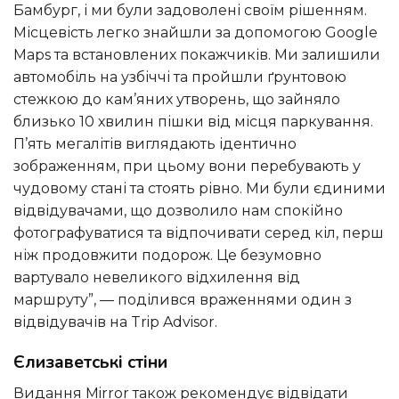
Бамбург, і ми були задоволені своїм рішенням.
Місцевість легко знайшли за допомогою Google
Maps та встановлених покажчиків. Ми залишили
автомобіль на узбіччі та пройшли ґрунтовою
стежкою до кам’яних утворень, що зайняло
близько 10 хвилин пішки від місця паркування.
П’ять мегалітів виглядають ідентично
зображенням, при цьому вони перебувають у
чудовому стані та стоять рівно. Ми були єдиними
відвідувачами, що дозволило нам спокійно
фотографуватися та відпочивати серед кіл, перш
ніж продовжити подорож. Це безумовно
вартувало невеликого відхилення від
маршруту”, — поділився враженнями один з
відвідувачів на Trip Advisor.
Єлизаветські стіни
Видання Mirror також рекомендує відвідати