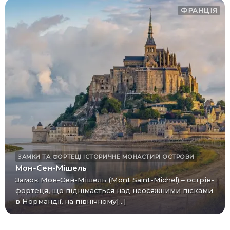
ФРАНЦІЯ
ЗАМКИ ТА ФОРТЕЦІ
ІСТОРИЧНЕ
МОНАСТИРІ
ОСТРОВИ
Мон-Сен-Мішель
Замок Мон-Сен-Мішель (Mont Saint-Michel) – острів-
фортеця, що піднімається над неосяжними пісками
в Нормандії, на північному[...]