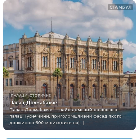
СТАМБУЛ
ПАЛАЦИ
ІСТОРИЧНЕ
Палац Долмабахче
Палац Долмабахче — найвідоміший розкішшю
палац Туреччини, приголомшливий фасад якого
довжиною 600 м виходить на[...]