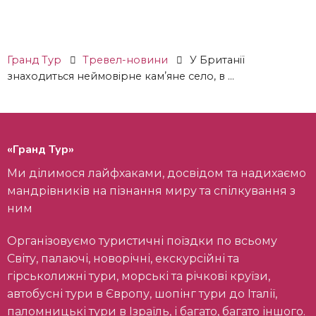
Гранд Тур
Тревел-новини
У Британії
знаходиться неймовірне камʼяне село, в ...
«Гранд Тур»
Ми ділимося лайфхаками, досвідом та надихаємо
мандрівників на пізнання миру та спілкування з
ним
Організовуємо туристичні поїздки по всьому
Світу, палаючі, новорічні, екскурсійні та
гірськолижні тури, морські та річкові круїзи,
автобусні тури в Європу, шопінг тури до Італії,
паломницькі тури в Ізраїль, і багато, багато іншого.