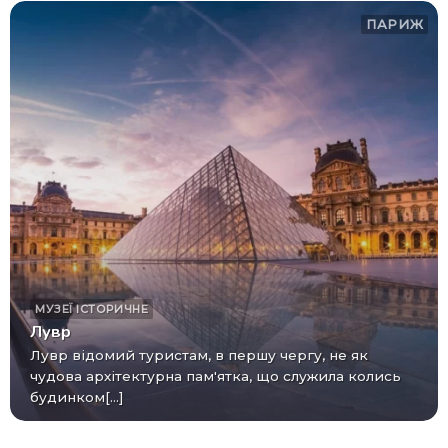
ПАРИЖ
МУЗЕЇ
ІСТОРИЧНЕ
Лувр
Лувр відомий туристам, в першу чергу, не як
чудова архітектурна пам'ятка, що служила колись
будинком[...]