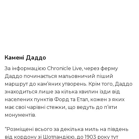
Камені Даддо
За інформацією Chronicle Live, через ферму
Даддо починається мальовничий піший
маршрут до кам’яних утворень. Крім того, Даддо
знаходиться лише за кілька хвилин їзди від
населених пунктів Форд та Етал, кожен з яких
має свої чарівні стежки, що ведуть до п’яти
монументів.
“Розміщені всього за декілька миль на південь
від кордону зі Шотландією, до 1903 року тут