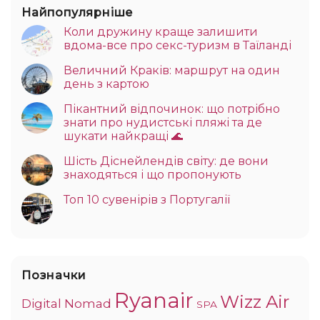
Найпопулярніше
Коли дружину краще залишити
вдома-все про секс-туризм в Таїланді
Величний Краків: маршрут на один
день з картою
Пікантний відпочинок: що потрібно
знати про нудистські пляжі та де
шукати найкращі 🌊
Шість Діснейлендів світу: де вони
знаходяться і що пропонують
Топ 10 сувенірів з Португалії
Позначки
Ryanair
Wizz Air
Digital Nomad
SPA