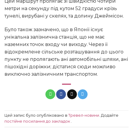
Цей маршрут пролягає зі швидкістю чотири
метри на секунду під кутом 52 градуси крізь
тунелі, вирубані у скелях, та долину Джеймісон.
Було також зазначено, що в Японії існує
унікальна залізнична станція, що не має
наземних точок входу чи виходу. Через її
відокремлене сільське розташування до цього
пункту не пролягають ані автомобільні шляхи, ані
пішохідні доріжки; дістатися сюди можливо
виключно залізничним транспортом.
Цей запис було опубліковано в
Тревел-новини
. Додайте
постійне посилання до закладок
.