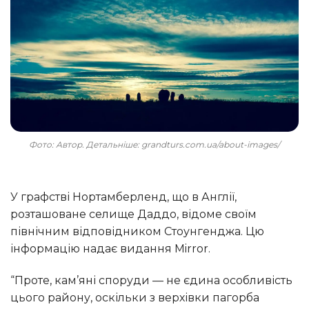
Фото: Автор. Детальніше: grandturs.com.ua/about-images/
У графстві Нортамберленд, що в Англії,
розташоване селище Даддо, відоме своїм
північним відповідником Стоунгенджа. Цю
інформацію надає видання Mirror.
“Проте, кам’яні споруди — не єдина особливість
цього району, оскільки з верхівки пагорба