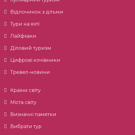
Відпочинок з дітьми
Тури на яхті
Лайфхаки
Діловий туризм
Цифрові кочівники
Тревел-новини
Країни світу
Міста світу
Визначні памятки
Вибрати тур