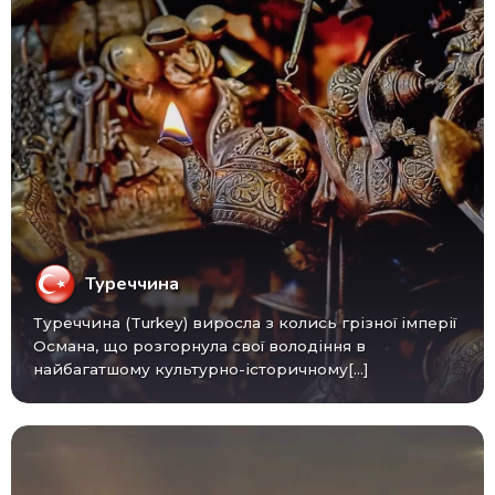
Туреччина
Туреччина (Turkey) виросла з колись грізної імперії
Османа, що розгорнула свої володіння в
найбагатшому культурно-історичному[...]