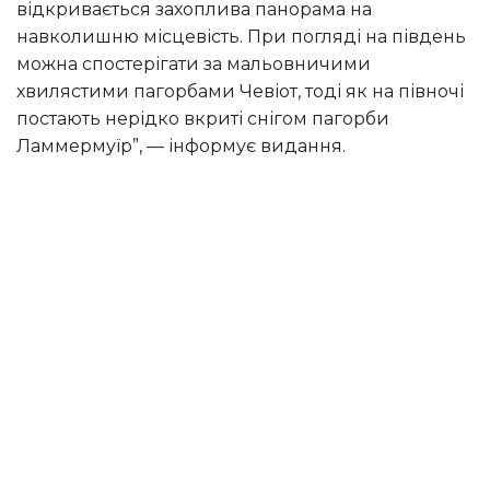
відкривається захоплива панорама на
навколишню місцевість. При погляді на південь
можна спостерігати за мальовничими
хвилястими пагорбами Чевіот, тоді як на півночі
постають нерідко вкриті снігом пагорби
Ламмермуїр”, — інформує видання.