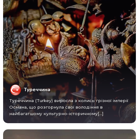
Туреччина
Туреччина (Turkey) виросла з колись грізної імперії
Османа, що розгорнула свої володіння в
найбагатшому культурно-історичному[...]