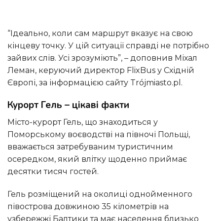
“Ідеально, коли сам маршрут вказує на свою
кінцеву точку. У цій ситуації справді не потрібно
зайвих слів. Усі зрозуміють”, – доповнив Міхал
Леман, керуючий директор FlixBus у Східній
Європі, за інформацією сайту Trójmiasto.pl.
Курорт Гель – цікаві факти
Місто-курорт Гель, що знаходиться у
Поморському воєводстві на півночі Польщі,
вважається затребуваним туристичним
осередком, який влітку щоденно приймає
десятки тисяч гостей.
Гель розміщений на околиці однойменного
півострова довжиною 35 кілометрів на
узбережжі Балтики та має населення близько