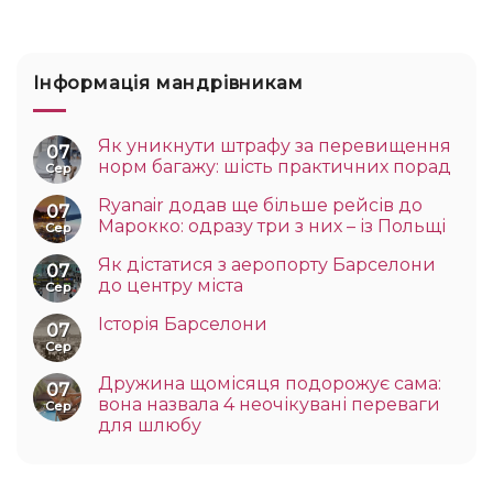
Інформація мандрівникам
Як уникнути штрафу за перевищення
07
норм багажу: шість практичних порад
Сер
Ryanair додав ще більше рейсів до
07
Марокко: одразу три з них – із Польщі
Сер
Як дістатися з аеропорту Барселони
07
до центру міста
Сер
Історія Барселони
07
Сер
Дружина щомісяця подорожує сама:
07
вона назвала 4 неочікувані переваги
Сер
для шлюбу