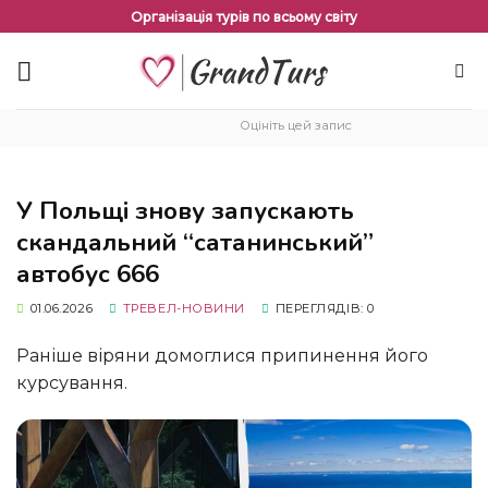
Перейти
Організація турів по всьому світу
до
змісту
Оцініть цей запис
У Польщі знову запускають
скандальний “сатанинський”
автобус 666
01.06.2026
ТРЕВЕЛ-НОВИНИ
ПЕРЕГЛЯДІВ: 0
Раніше віряни домоглися припинення його
курсування.