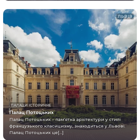
ЛЬВІВ
ПАЛАЦИ
ІСТОРИЧНЕ
Палац Потоцьких
Палац Потоцьких – пам'ятка архітектури у стилі
французького класицизму, знаходиться у Львові.
Палац Потоцьких це[...]