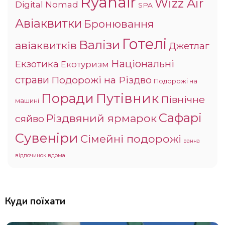
Ryanair
Wizz Air
Digital Nomad
SPA
Авіаквитки
Бронювання
Готелі
Валізи
авіаквитків
Джетлаг
Національні
Екзотика
Екотуризм
страви
Подорожі на Різдво
Подорожі на
Поради
Путівник
Північне
машині
Сафарі
Різдвяний ярмарок
сяйво
Сувеніри
Сімейні подорожі
ванна
відпочинок вдома
Куди поїхати