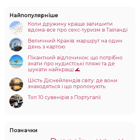
Найпопулярніше
Коли дружину краще залишити
вдома-все про секс-туризм в Таїланді
Величний Краків: маршрут на один
день з картою
Пікантний відпочинок: що потрібно
знати про нудистські пляжі та де
шукати найкращі 🌊
Шість Діснейлендів світу: де вони
знаходяться і що пропонують
Топ 10 сувенірів з Португалії
Позначки