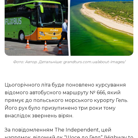
Фото: Автор. Детальніше: grandturs.com.ua/about-images/
Цьогорічного літа буде поновлено курсування
відомого автобусного маршруту № 666, який
прямує до польського морського курорту Гель.
Його рух було призупинено три роки тому
внаслідок звернень вірян.
За повідомленням The Independent, цей
напрямок, відомий як “Шосе до Геля” (Highway to