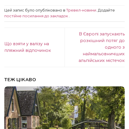
Цей запис було опубліковано в
Тревел-новини
. Додайте
постійне посилання до закладок
.
В Європі запускають
розкішний потяг до
Що взяти у валізу на
одного з
пляжний відпочинок
наймальовничіших
альпійських містечок
ТЕЖ ЦІКАВО