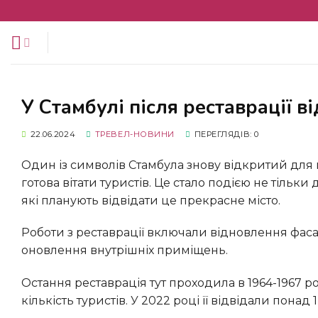
Перейти
до
змісту
У Стамбулі після реставрації 
22.06.2024
ТРЕВЕЛ-НОВИНИ
ПЕРЕГЛЯДІВ: 0
Один із символів Стамбула знову відкритий для 
готова вітати туристів. Це стало подією не тільки 
які планують відвідати це прекрасне місто.
Роботи з реставрації включали відновлення фасаду та шпиля будівлі, поліпшення сейсмостійкості та
оновлення внутрішніх приміщень.
Остання реставрація тут проходила в 1964-1967 ро
кількість туристів. У 2022 році її відвідали понад