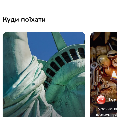
Куди поїхати
Тур
Туреччина (Turkey) виросла з
колись грі