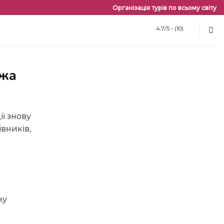
Організація турів по всьому світу
4.7/5 - (10)
ежа
ії знову
івників,
ну