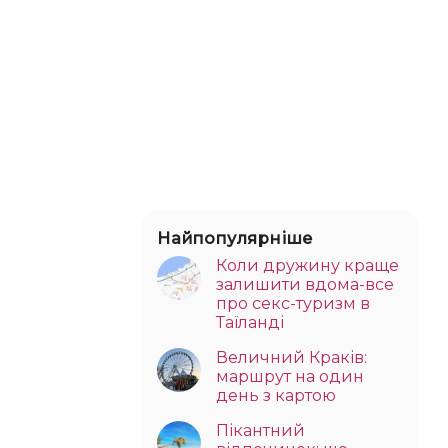
Найпопулярніше
Коли дружину краще
залишити вдома-все
про секс-туризм в
Таїланді
Величний Краків:
маршрут на один
день з картою
Пікантний