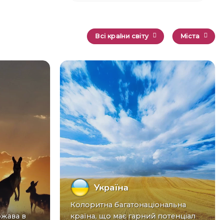
Всі країни світу
Міста
Україна
Колоритна багатонаціональна
країна, що має гарний потенціал