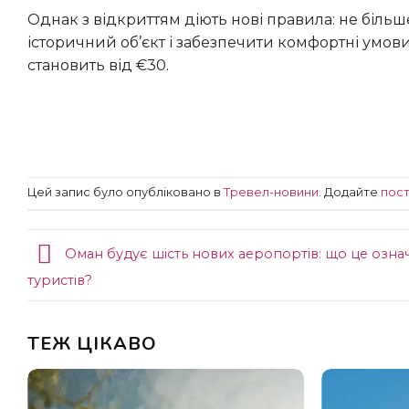
Однак з відкриттям діють нові правила: не більше 100 осіб на годину. Це дозволить зберегти унікальний
історичний об’єкт і забезпечити комфортні умови 
становить від €30.
Цей запис було опубліковано в
Тревел-новини
. Додайте
пост
Оман будує шість нових аеропортів: що це озна
туристів?
ТЕЖ ЦІКАВО