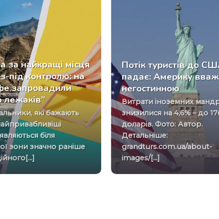
а за найкращі місця
Потік туристів до С
з-під контролю: на
падає: Америку вва
фе запровадили
негостинною
ю лежаків”
Витрати іноземних мандрівників
знизилися на 4,6% – до 1
найпривабливіші
доларів. Фото: Автор.
з’являються біля
Детальніше:
ої зони значно раніше
grandturs.com.ua/about-
ійного[...]
images/[...]