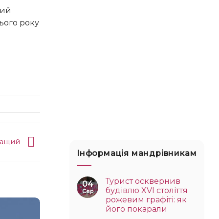
цього року
кращий
Інформація мандрівникам
Турист осквернив
04
будівлю XVI століття
Сер
рожевим графіті: як
його покарали