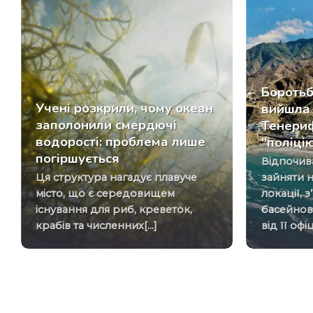
Боротьб
Учені розкрили, чому океан
вийшла 
заполонили смердючі
Тенери
водорості: проблема лише
“поліці
погіршується
Відпочивальники, які бажають
Ця структура нагадує плавуче
зайняти 
місто, що є середовищем
локації, 
існування для риб, креветок,
басейнов
крабів та численних[...]
від її офіц