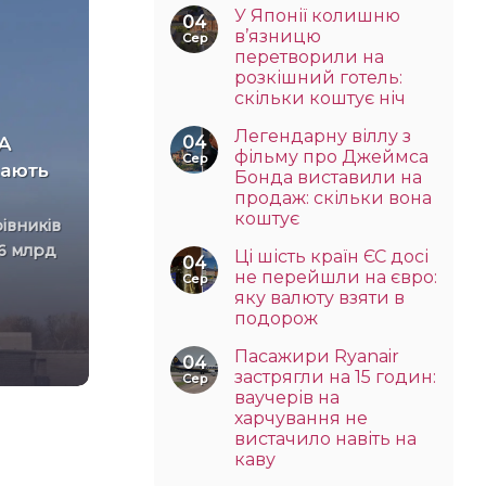
У Японії колишню
04
в’язницю
Сер
перетворили на
розкішний готель:
скільки коштує ніч
Легендарну віллу з
У Великій Британії є
ША
04
фільму про Джеймса
Сер
віддалена залізнична
жають
Бонда виставили на
станція, до якої неможливо
продаж: скільки вона
доїхати на автомобілі
коштує
76 млрд
Щорічний пасажиропотік у
Ці шість країн ЄС досі
04
Коррурі, який у 2023 році
не перейшли на євро:
Сер
яку валюту взяти в
становив 14 108 осіб, дорівнює
подорож
пасажиропотоку
лондонського[...]
Пасажири Ryanair
04
застрягли на 15 годин:
Сер
ваучерів на
харчування не
вистачило навіть на
каву