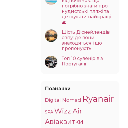
відпочинок: що
потрібно знати про
нудистські пляжі та
де шукати найкращі
🌊
Шість Діснейлендів
світу: де вони
знаходяться і що
пропонують
Топ 10 сувенірів з
Португалії
Позначки
Ryanair
Digital Nomad
Wizz Air
SPA
Авіаквитки