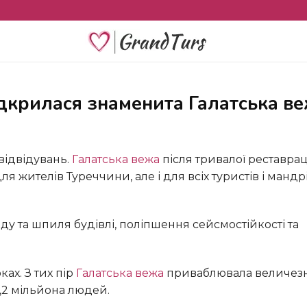
відкрилася знаменита Галатська в
відвідувань.
Галатська вежа
після тривалої реставрац
для жителів Туреччини, але і для всіх туристів і мандр
ках. З тих пір
Галатська вежа
приваблювала величез
 1,2 мільйона людей.