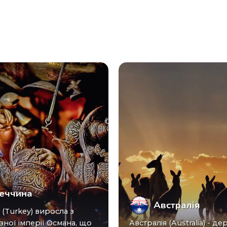
еччина
Австралія
зної імперії Османа, що
Австралія (Australia) - ​​держава в