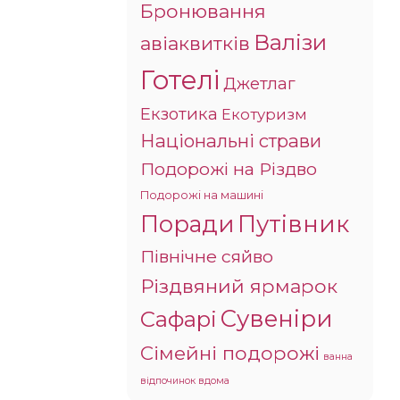
Бронювання
Валізи
авіаквитків
Готелі
Джетлаг
Екзотика
Екотуризм
Національні страви
Подорожі на Різдво
Подорожі на машині
Поради
Путівник
Північне сяйво
Різдвяний ярмарок
Сувеніри
Сафарі
Сімейні подорожі
ванна
відпочинок вдома