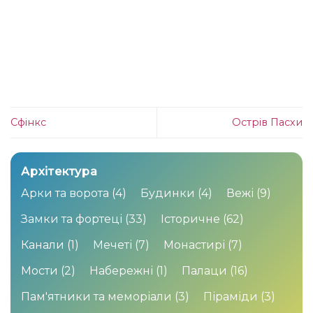
Сфінкс
Острів Пасхи
Архітектура
Арки та ворота
(4)
Будинки
(4)
Вежі
(9)
Замки та фортеці
(33)
Історичне
(62)
Канали
(1)
Мечеті
(7)
Монастирі
(7)
Мости
(2)
Набережні
(1)
Палаци
(16)
Пам'ятники та меморіали
(3)
Піраміди
(3)