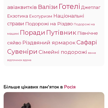
Готелі
Валізи
авіаквитків
Джетлаг
Національні
Екзотика
Екотуризм
страви
Подорожі на Різдво
Подорожі на
Поради
Путівник
Північне
машині
Сафарі
Різдвяний ярмарок
сяйво
Сувеніри
Сімейні подорожі
ванна
відпочинок вдома
Більше цікавих пам'яток в
Росія