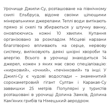
Урочище Джили-Су, розташоване на північному
схилі Ельбруса, відоме своїми цілющими
мінеральними джерелами. Теплі води витікають
прямо зі скелі та збираються у штучну ванну,
оновлюючись кожні 10 хвилин. Купання
організовано за розкладом. Місцеві нарзани
благотворно впливають на серце, нервову
систему, виліковують деякі шкірні хвороби та
алергію. Всього в урочищі знаходиться 14
джерел, кожен з яких має свою спеціалізацію:
«нирковий», «очний», «печінковий» та інші. У
Джилі-Су є чудові водоспади – знаменитий
сорокаметровий гігант Султан і Каракая-Су
заввишки 25 метрів. Популярні у туристів
розташовані в урочищі Долина Замків, Долина
Кам’яних грибів та Німецький аеродром.