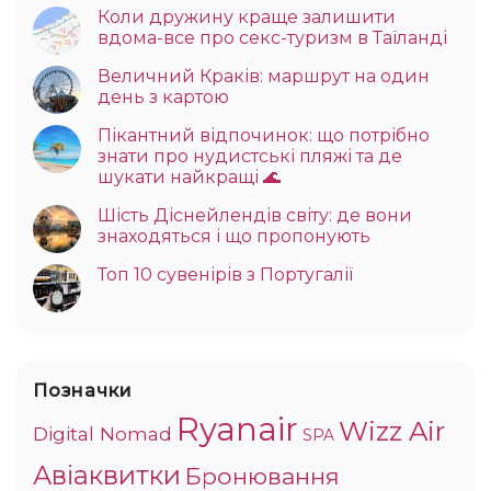
Коли дружину краще залишити
вдома-все про секс-туризм в Таїланді
Величний Краків: маршрут на один
день з картою
Пікантний відпочинок: що потрібно
знати про нудистські пляжі та де
шукати найкращі 🌊
Шість Діснейлендів світу: де вони
знаходяться і що пропонують
Топ 10 сувенірів з Португалії
Позначки
Ryanair
Wizz Air
Digital Nomad
SPA
Авіаквитки
Бронювання