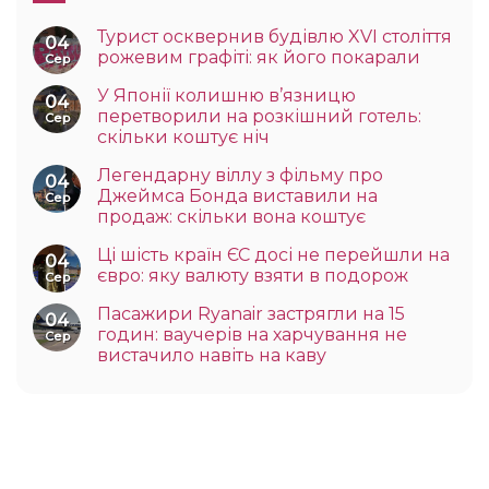
Турист осквернив будівлю XVI століття
04
рожевим графіті: як його покарали
Сер
У Японії колишню в’язницю
04
перетворили на розкішний готель:
Сер
скільки коштує ніч
Легендарну віллу з фільму про
04
Джеймса Бонда виставили на
Сер
продаж: скільки вона коштує
Ці шість країн ЄС досі не перейшли на
04
євро: яку валюту взяти в подорож
Сер
Пасажири Ryanair застрягли на 15
04
годин: ваучерів на харчування не
Сер
вистачило навіть на каву