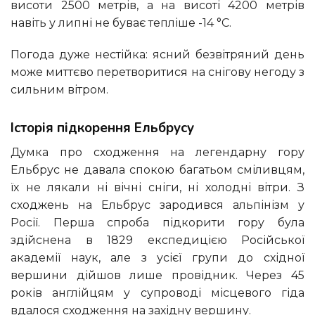
висоти 2500 метрів, а на висоті 4200 метрів
навіть у липні не буває тепліше -14 °C.
Погода дуже нестійка: ясний безвітряний день
може миттєво перетворитися на снігову негоду з
сильним вітром.
Історія підкорення Ельбрусу
Думка про сходження на легендарну гору
Ельбрус не давала спокою багатьом сміливцям,
їх не лякали ні вічні сніги, ні холодні вітри. З
сходжень на Ельбрус зародився альпінізм у
Росії. Перша спроба підкорити гору була
здійснена в 1829 експедицією Російської
академії наук, але з усієї групи до східної
вершини дійшов лише провідник. Через 45
років англійцям у супроводі місцевого гіда
вдалося сходження на західну вершину.