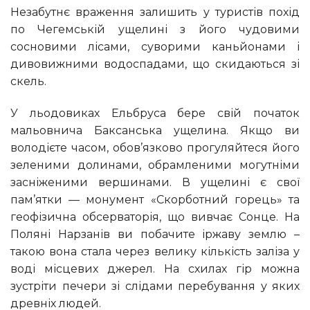
Незабутнє враження залишить у туристів похід
по Чегемській ущелині з його чудовими
сосновими лісами, суворими каньйонами і
дивовижними водоспадами, що скидаються зі
скель.
У льодовиках Ельбруса бере свій початок
мальовнича Баксанська ущелина. Якщо ви
володієте часом, обов’язково прогуляйтеся його
зеленими долинами, обрамленими могутніми
засніженими вершинами. В ущелині є свої
пам’ятки — монумент «Скорботний горець» та
геофізична обсерваторія, що вивчає Сонце. На
Поляні Нарзанів ви побачите іржаву землю –
такою вона стала через велику кількість заліза у
воді місцевих джерел. На схилах гір можна
зустріти печери зі слідами перебування у яких
древніх людей.