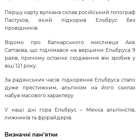
Першу карту вулкана склав російський топограф
Пастухов, який підкорив Ельбрус без
провідників.
Відомо про балкарського мисливця Ахіє
Саттаєва, що піднімався на вершини Ельбруса 9
разів, причому останнє сходження він зробив у
віці 121 року.
За радянських часів підкорення Ельбруса стало
дуже престижним, альпінізм на його схилах
набув масового характеру.
У наші дні гора Ельбрус – Мекка альпіністів,
лижників та фрірайдерів.
Визначні пам'ятки