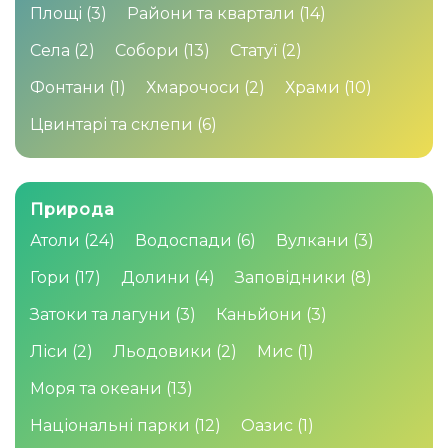
Площі
(3)
Райони та квартали
(14)
Села
(2)
Собори
(13)
Статуї
(2)
Фонтани
(1)
Хмарочоси
(2)
Храми
(10)
Цвинтарі та склепи
(6)
Природа
Атоли
(24)
Водоспади
(6)
Вулкани
(3)
Гори
(17)
Долини
(4)
Заповідники
(8)
Затоки та лагуни
(3)
Каньйони
(3)
Ліси
(2)
Льодовики
(2)
Мис
(1)
Моря та океани
(13)
Національні парки
(12)
Оазис
(1)