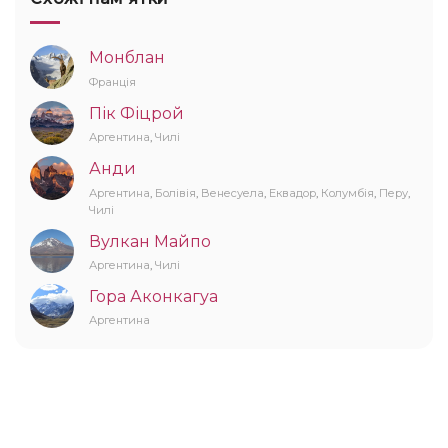
Монблан
Франція
Пік Фіцрой
Аргентина
,
Чилі
Анди
Аргентина
,
Болівія
,
Венесуела
,
Еквадор
,
Колумбія
,
Перу
,
Чилі
Вулкан Майпо
Аргентина
,
Чилі
Гора Аконкагуа
Аргентина