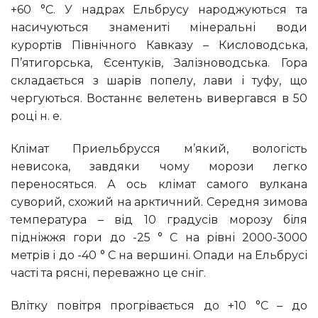
+60 °C. У надрах Ельбрусу народжуються та
насичуються знамениті мінеральні води
курортів Північного Кавказу – Кисловодська,
П’ятигорська, Єсентуків, Залізноводська. Гора
складається з шарів попелу, лави і туфу, що
чергуються. Востаннє велетень вивергався в 50
році н. е.
Клімат Приельбрусся м’який, вологість
невисока, завдяки чому морози легко
переносяться. А ось клімат самого вулкана
суворий, схожий на арктичний. Середня зимова
температура – від 10 градусів морозу біля
підніжжя гори до -25 ° C на рівні 2000-3000
метрів і до -40 ° C на вершині. Опади на Ельбрусі
часті та рясні, переважно це сніг.
Влітку повітря прогрівається до +10 °C – до