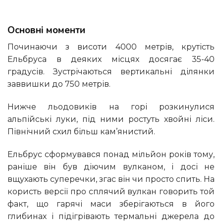
Основні моменти
Починаючи з висоти 4000 метрів, крутість
Ельбруса в деяких місцях досягає 35-40
градусів. Зустрічаються вертикальні ділянки
заввишки до 750 метрів.
Нижче льодовиків на горі розкинулися
альпійські луки, під ними ростуть хвойні ліси.
Північний схил більш кам’янистий.
Ельбрус сформувався понад мільйон років тому,
раніше він був діючим вулканом, і досі не
вщухають суперечки, згас він чи просто спить. На
користь версії про сплячий вулкан говорить той
факт, що гарячі маси зберігаються в його
глибинах і підігрівають термальні джерела до