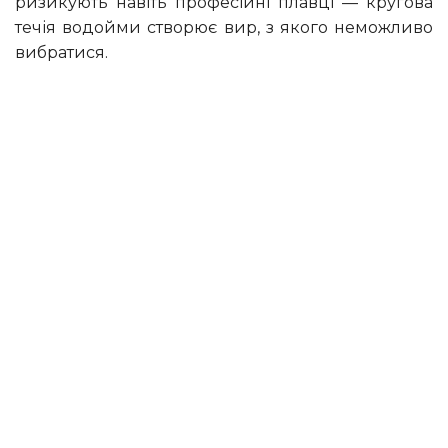
ризикують навіть професійні плавці — кругова
течія водойми створює вир, з якого неможливо
вибратися.