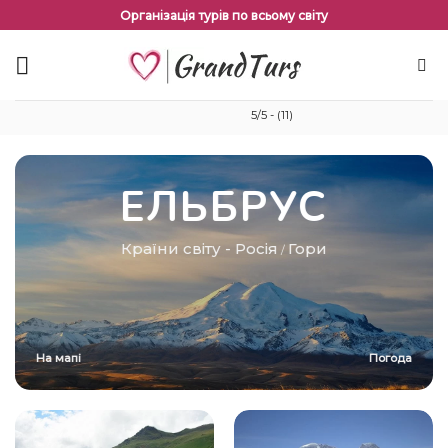
Перейти
Організація турів по всьому світу
до
змісту
5/5 - (11)
ЕЛЬБРУС
Країни світу
-
Росія
Гори
/
На мапі
Погода