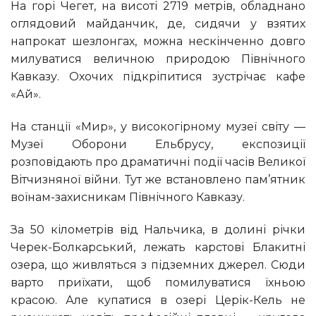
На горі Чегет, на висоті 2719 метрів, обладнано
оглядовий майданчик, де, сидячи у взятих
напрокат шезлонгах, можна нескінченно довго
милуватися величною природою Північного
Кавказу. Охочих підкріпитися зустрічає кафе
«Ай».
На станції «Мир», у високогірному музеї світу —
Музеї Оборони Ельбрусу, експозиції
розповідають про драматичні події часів Великої
Вітчизняної війни. Тут же встановлено пам’ятник
воїнам-захисникам Північного Кавказу.
За 50 кілометрів від Нальчика, в долині річки
Черек-Болкарський, лежать карстові Блакитні
озера, що живляться з підземних джерел. Сюди
варто приїхати, щоб помилуватися їхньою
красою. Але купатися в озері Церік-Кель не