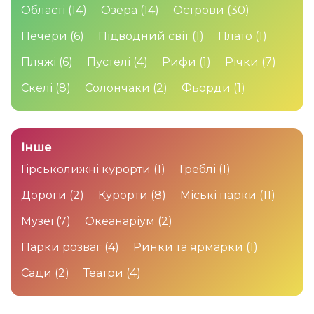
Області
(14)
Озера
(14)
Острови
(30)
Печери
(6)
Підводний світ
(1)
Плато
(1)
Пляжі
(6)
Пустелі
(4)
Рифи
(1)
Річки
(7)
Скелі
(8)
Солончаки
(2)
Фьорди
(1)
Інше
Гірськолижні курорти
(1)
Греблі
(1)
Дороги
(2)
Курорти
(8)
Міські парки
(11)
Музеї
(7)
Океанаріум
(2)
Парки розваг
(4)
Ринки та ярмарки
(1)
Сади
(2)
Театри
(4)