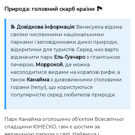
Природа: головний скарб країни 🏞️
📝 Довідкова інформація:
Венесуела відома
своїми численними національними
парками і заповідниками дикої природи,
відкритими для туристів. Серед них варто
відзначити парк
Ель-Гуачаро
з гігантською
печерою,
Моррокой
, де можна
насолодитися видами на коралові рифи, а
також
Канайма
з дивовижними столовими
горами (тепуї), що користуються
популярністю серед любителів природи.
Парк Канайма оголошено об’єктом Всесвітньої
спадщини ЮНЕСКО, і він є шостим за
величиною парком у світі. Найвища і