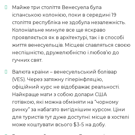
Майже три століття Венесуела була
іспанською колонією, поки в середині 19
століття республіка не здобула незалежність.
Колоніальне минуле все ще яскраво
проявляється як в архітектурі, так і в способі
життя венесуельців. Місцеві славляться своєю
неспішністю, дружелюбністю і любов’ю до
гучних свят.
Валюта країни – венесуельський болівар
(VES). Через затяжну гіперінфляцію,
офіційний курс не відображає реальності.
Найкраще мати з собою долари США
готівкою, які можна обміняти на “чорному
ринку” за набагато вигіднішим курсом. Ціни
для туристів тут дуже доступні: місце в хостелі
може коштувати всього $3-5 на добу.