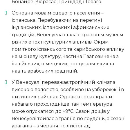
Бонайре, Кюрасао, Тринідад і Тобаго.
Основна мова місцевого населення –
іспанська. Перебуваючи на перетині
індіанських, іспанських і африканських
традицій, Венесуела стала справжнім музеєм
різних епох і культурних впливів. Окрім
помітного іспанського та карибського впливу
на місцеву культуру, частина її запозичена з
італійських, німецьких, португальських та
навіть арабських традицій.
У Венесуелі переважає тропічний клімат з
високою вологістю, особливо на узбережжі і в
низинних районах. Однак в горах країни
набагато прохолодніше, там температура
може опускатися до +9°C. Сезон дощів у
Венесуелі триває з травня по грудень, а сезон
ураганів – з червня по листопад.