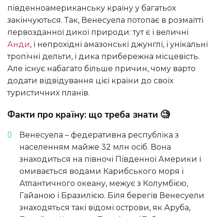
південноамериканську країну у багатьох
закінчуються. Так, Венесуела потопає в розмаїтті
первозданної дикої природи: тут є і величні
Анди
, і непрохідні амазонські джунглі, і унікальні
тропічні дельти, і дика прибережна місцевість.
Але існує набагато більше причин, чому варто
додати відвідування цієї країни до своїх
туристичних планів.
Факти про країну: що треба знати 🧐
Венесуела – федеративна республіка з
населенням майже 32 млн осіб. Вона
знаходиться на півночі Південної Америки і
омивається водами Карибського моря і
Атлантичного океану, межує з Колумбією,
Гайаною і Бразилією. Біля берегів Венесуели
знаходяться такі відомі острови, як Аруба,