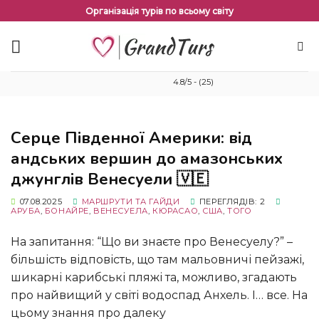
Перейти
Організація турів по всьому світу
до
змісту
4.8/5 - (25)
Серце Південної Америки: від
андських вершин до амазонських
джунглів Венесуели 🇻🇪
07.08.2025
МАРШРУТИ ТА ГАЙДИ
ПЕРЕГЛЯДІВ: 2
АРУБА
,
БОНАЙРЕ
,
ВЕНЕСУЕЛА
,
КЮРАСАО
,
США
,
ТОГО
На запитання: “Що ви знаєте про Венесуелу?” –
більшість відповість, що там мальовничі пейзажі,
шикарні карибські пляжі та, можливо, згадають
про найвищий у світі водоспад Анхель. І… все. На
цьому знання про далеку