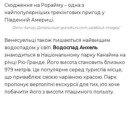
Сходження на Рорайму – одна з
найпопулярніших трекінгових пригод у
Південній Америці.
Фото: Автор. Детальніше: grandturs.com.ua/about-images/
Венесуельці також пишаються найвищим
водоспадом у світі.
Водоспад Анхель
знаходиться в Національному парку Канайма на
річці Ріо-Гранде. Його висота становить близько
979 метрів. Це популярне серед туристів місце,
що приваблює своєю чарівною красою. Парк
пропонує вертолітні екскурсії для тих, хто хоче
побачити його з висоти пташиного польоту.