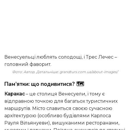
Венесуельці люблять солодощі, і Трес Лечес –
головний фаворит.
Фото: Автор. Детальніше: grandturs.com.ua/about-images/
Пам’ятки: що подивитися? 🗺️
Каракас
– це столиця Венесуели, і тому є
відправною точкою для багатьох туристичних
маршрутів. Місто славиться своєю сучасною
архітектурою (особливо будівлями Карлоса
Рауля Вільянуеви), вишуканими ресторанами,