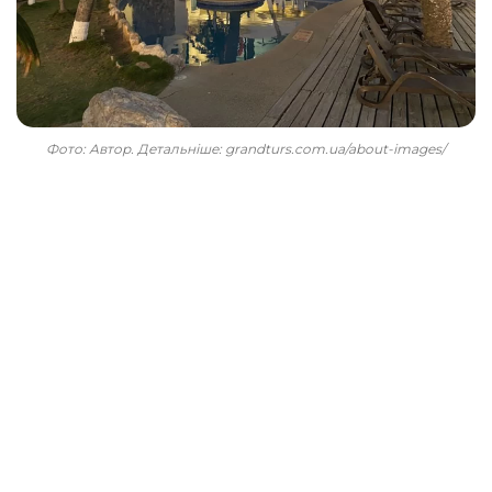
Фото: Автор. Детальніше: grandturs.com.ua/about-images/