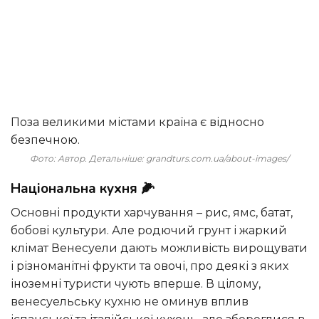
Поза великими містами країна є відносно
безпечною.
Фото: Автор. Детальніше: grandturs.com.ua/about-images/
Національна кухня 🌽
Основні продукти харчування – рис, ямс, батат,
бобові культури. Але родючий грунт і жаркий
клімат Венесуели дають можливість вирощувати
і різноманітні фрукти та овочі, про деякі з яких
іноземні туристи чують вперше. В цілому,
венесуельську кухню не оминув вплив