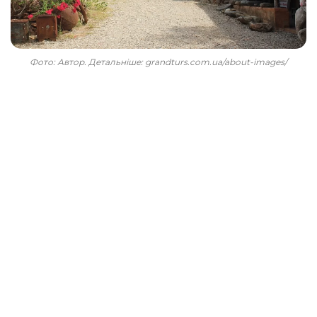
Фото: Автор. Детальніше: grandturs.com.ua/about-images/