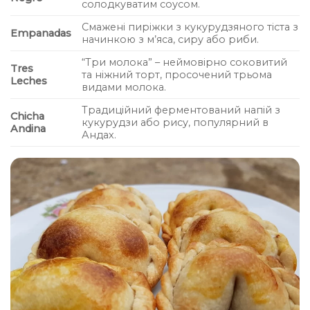
солодкуватим соусом.
Смажені пиріжки з кукурудзяного тіста з
Empanadas
начинкою з м’яса, сиру або риби.
“Три молока” – неймовірно соковитий
Tres
та ніжний торт, просочений трьома
Leches
видами молока.
Традиційний ферментований напій з
Chicha
кукурудзи або рису, популярний в
Andina
Андах.