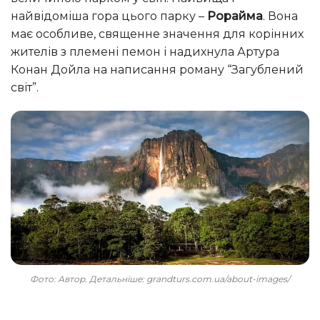
найвідоміша гора цього парку –
Рорайма
. Вона
має особливе, священне значення для корінних
жителів з племені пемон і надихнула Артура
Конан Дойла на написання роману “Загублений
світ”.
Фото: Автор. Детальніше: grandturs.com.ua/about-images/