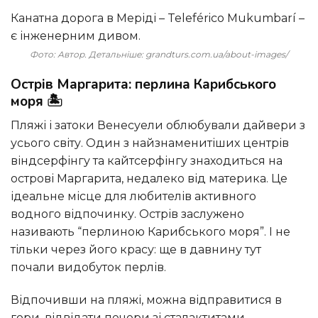
Канатна дорога в Меріді – Teleférico Mukumbarí –
є інженерним дивом.
Фото: Автор. Детальніше: grandturs.com.ua/about-images/
Острів Маргарита: перлина Карибського
моря 🏝️
Пляжі і затоки Венесуели облюбували дайвери з
усього світу. Один з найзнаменитіших центрів
віндсерфінгу та кайтсерфінгу знаходиться на
острові Маргарита, недалеко від материка. Це
ідеальне місце для любителів активного
водного відпочинку. Острів заслужено
називають “перлиною Карибського моря”. І не
тільки через його красу: ще в давнину тут
почали видобуток перлів.
Відпочивши на пляжі, можна відправитися в
гори, відвідати печери зі сталактитами,