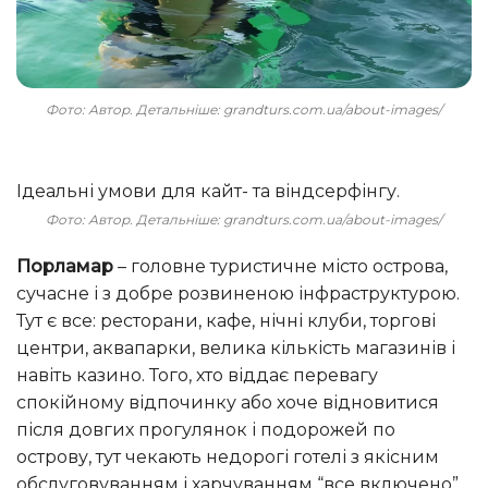
Фото: Автор. Детальніше: grandturs.com.ua/about-images/
Ідеальні умови для кайт- та віндсерфінгу.
Фото: Автор. Детальніше: grandturs.com.ua/about-images/
Порламар
– головне туристичне місто острова,
сучасне і з добре розвиненою інфраструктурою.
Тут є все: ресторани, кафе, нічні клуби, торгові
центри, аквапарки, велика кількість магазинів і
навіть казино. Того, хто віддає перевагу
спокійному відпочинку або хоче відновитися
після довгих прогулянок і подорожей по
острову, тут чекають недорогі готелі з якісним
обслуговуванням і харчуванням “все включено”.