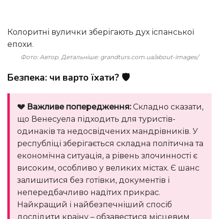
Колоритні вулички зберігають дух іспанської
епохи.
Фото: Автор. Детальніше: grandturs.com.ua/about-images/
Безпека: чи варто їхати? 🛡️
💔 Важливе попередження:
Складно сказати,
що Венесуела підходить для туристів-
одинаків та недосвідчених мандрівників. У
республіці зберігається складна політична та
економічна ситуація, а рівень злочинності є
високим, особливо у великих містах. Є шанс
залишитися без готівки, документів і
непередбачливо надітих прикрас.
Найкращий і найбезпечніший спосіб
дослідити країну – обзавестися місцевим