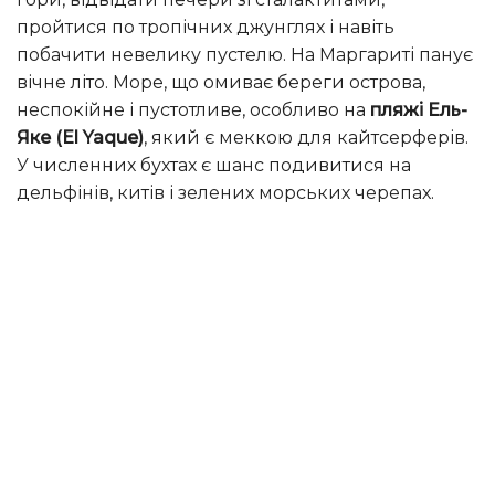
пройтися по тропічних джунглях і навіть
побачити невелику пустелю. На Маргариті панує
вічне літо. Море, що омиває береги острова,
неспокійне і пустотливе, особливо на
пляжі Ель-
Яке (El Yaque)
, який є меккою для кайтсерферів.
У численних бухтах є шанс подивитися на
дельфінів, китів і зелених морських черепах.