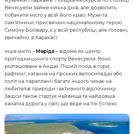
музеями і парками. Поїздка-екскурсія по столиці
Венесуели займе кілька днів, але дозволить
побачити місто у всій його красі. Музеї та
пам’ятники, присвячені національному герою
Симону Болівару, є у всій республіці, але головні,
звичайно, в Каракасі.
Інше місто –
Меріда
– відоме як центр
пригодницького спорту Венесуели. Воно
розташоване в Андах. Піший похід в гори,
рафтинг, катання на гірських велосипедах або
політ на параплані і багато іншого чекає на
любителів природи і активного відпочинку.
Звідси також стартує найвища та найдовша
канатна дорога у світі, що веде на пік Еспехо.