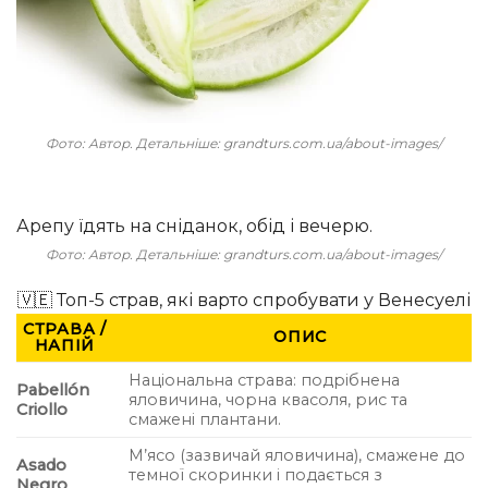
Фото: Автор. Детальніше: grandturs.com.ua/about-images/
Арепу їдять на сніданок, обід і вечерю.
Фото: Автор. Детальніше: grandturs.com.ua/about-images/
🇻🇪 Топ-5 страв, які варто спробувати у Венесуелі
СТРАВА /
ОПИС
НАПІЙ
Національна страва: подрібнена
Pabellón
яловичина, чорна квасоля, рис та
Criollo
смажені плантани.
М’ясо (зазвичай яловичина), смажене до
Asado
темної скоринки і подається з
Negro