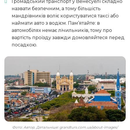
Громадський транспорт у Венесуелі складно
назвати безпечним, а тому більшість
мандрівників воліє користуватися таксі або
наймати авто з водієм. Пам’ятайте: в
автомобілях немає лічильників, тому про
вартість проїзду завжди домовляйтеся перед
посадкою.
Фото: Автор. Детальніше: grandturs.com.ua/about-images/