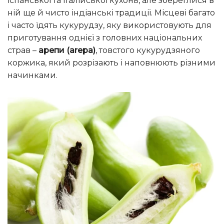
іспанської та італійської кухонь, але збереглися в
ній ще й чисто індіанські традиції. Місцеві багато
і часто їдять кукурудзу, яку використовують для
приготування однієї з головних національних
страв –
арепи (arepa)
, товстого кукурудзяного
коржика, який розрізають і наповнюють різними
начинками.