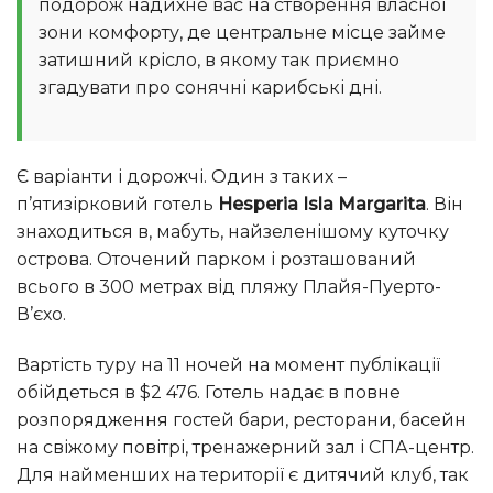
подорож надихне вас на створення власної
зони комфорту, де центральне місце займе
затишний крісло, в якому так приємно
згадувати про сонячні карибські дні.
Є варіанти і дорожчі. Один з таких –
п’ятизірковий готель
Hesperia Isla Margarita
. Він
знаходиться в, мабуть, найзеленішому куточку
острова. Оточений парком і розташований
всього в 300 метрах від пляжу Плайя-Пуерто-
В’єхо.
Вартість туру на 11 ночей на момент публікації
обійдеться в $2 476. Готель надає в повне
розпорядження гостей бари, ресторани, басейн
на свіжому повітрі, тренажерний зал і СПА-центр.
Для найменших на території є дитячий клуб, так