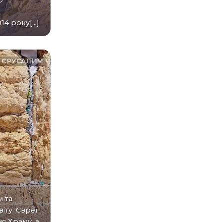
р
4 року[...]
ЄРУСАЛИМ
іту. Євреї
я Храму, а