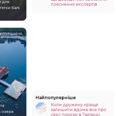
 для
пояснення експертів
'ятки Балі.
УГОРЩИНА
Найпопулярніше
Коли дружину краще
залишити вдома-все про
а озера
секс-туризм в Таїланді