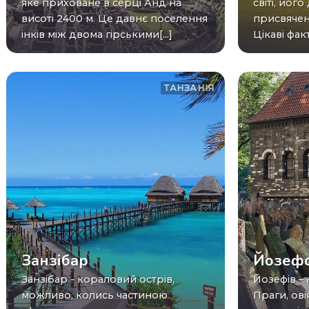
яке приховане в серці Анд на
світі, йог
висоті 2400 м. Це давнє поселення
присвячено
інків між двома гірськими[...]
Цікаві факт
ТАНЗАНІЯ
Занзібар
Йозеф
Занзібар - кораловий острів,
Йозефів – найтаємничіший район
можливо, колись частиною
Праги, ові