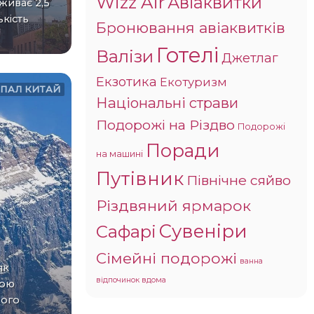
Wizz Air
Авіаквитки
живає 2,5
ькість
Бронювання авіаквитків
Готелі
Валізи
Джетлаг
Екзотика
Екотуризм
ЕПАЛ
КИТАЙ
Національні страви
Подорожі на Різдво
Подорожі
Поради
на машині
Путівник
Північне сяйво
Різдвяний ярмарок
Сувеніри
Сафарі
Сімейні подорожі
ванна
відпочинок вдома
щою
Його