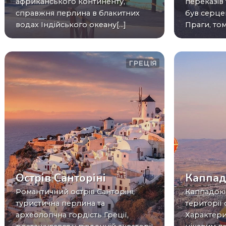
африканського континенту,
переказів 
справжня перлина в блакитних
був серце
водах Індійського океану[...]
Праги, тому
ГРЕЦІЯ
Острів Санторіні
Каппад
Романтичний острів Санторіні,
Каппадокія – назва місцевості на
туристична перлина та
території 
археологічна гордість Греції,
Характери