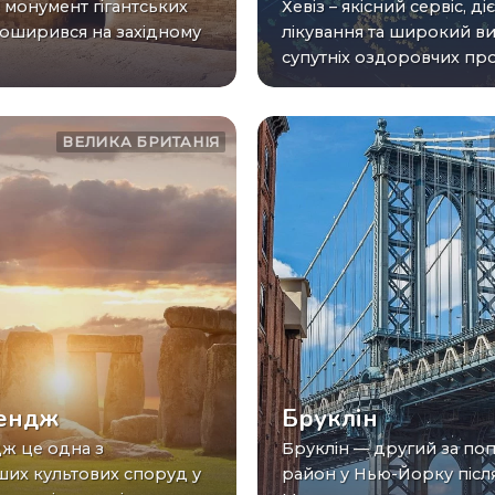
 монумент гігантських
Хевіз – якісний сервіс, ді
поширився на західному
лікування та широкий ви
супутніх оздоровчих проц
ВЕЛИКА БРИТАНІЯ
ендж
Бруклін
Бруклін — другий за популярністю
ших культових споруд у
район у Нью-Йорку післ