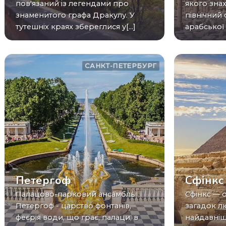
пов'язаний із легендами про
якого знах
знаменитого графа Дракулу. У
північний 
тутешніх краях збереглися у[...]
арабської 
САНКТ-ПЕТЕРБУРГ
Петергоф
Сфінкс
Палацово-парковий ансамбль
Сфінкс — одне з найбільших
Петергоф - царство фонтанів,
загадок л
феєрія води, що грає, палаци, в
найдавніш