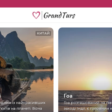
КИТАЙ
і
Гоа
Гоа розташований на північному
єктів на планеті. Вона
заході Індії, є головним