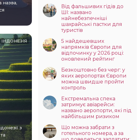
а назва,
Від фальшивих гідів до
ся
ШІ: названо
найнебезпечніші
шахрайські пастки для
туристів
5 найдешевших
ІНДОНЕЗІЯ
напрямків Європи для
відпочинку у 2026 році:
оновлений рейтинг
Безкоштовно без черг: у
яких аеропортах Європи
можна швидше пройти
контроль
Екстремальна спека
затримує авіарейси:
названо аеропорти, які під
найбільшим ризиком
Що можна забрати з
готельного номера, а за
та
що доведеться заплатити: