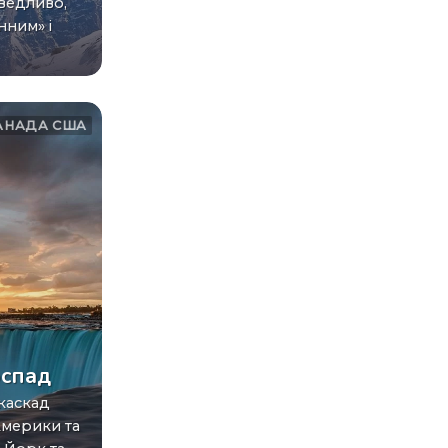
аведливо,
нним» і
АНАДА
США
оспад
Америки та