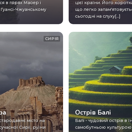
ся в горах Маоер і
цієї країни. Його коротк
в Гуансі-Чжуанському
що легко запам'ятовуєть
сьогодні на слуху[...]
СИРІЯ
ра
Острів Балі
Балі - чудовий острів в Індонезії з
сучасної Сирії, руїни
самобутньою культурою 