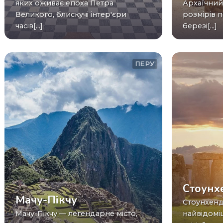
яких оживає епоха Петра
Архаїчний
Великого, блискучі інтер'єри
розмірів 
часів[...]
березі[...]
ПЕРУ
Стоунх
Мачу-Пікчу
Стоунхендж це одна з
Мачу-Пікчу — легендарне місто,
найвідомі