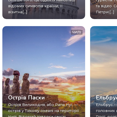
Більше того, це один із найбільш
туристів. 
відомих символів країни, її
та відео. 
візитна[...]
Петри.[...]
ЧИЛІ
Острів Пасхи
Ельбру
Острів Великодня, або Рапа Нуї, —
Ельбрус - найвища гора і один із
острів у Тихому океані на території
головних 
Чилі. Відомий завдяки своїм
Росії, ро