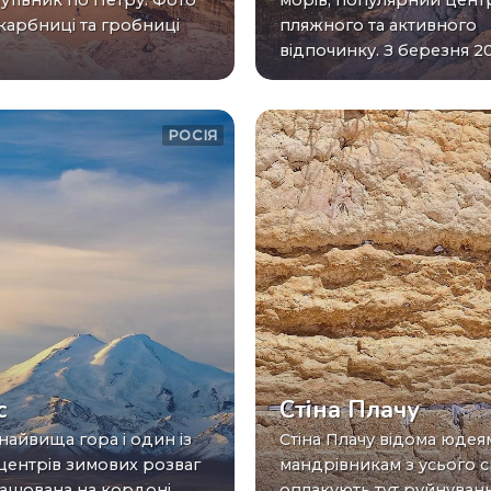
Путівник по Петру. Фото
морів, популярний цент
Скарбниці та гробниці
пляжного та активного
відпочинку. З березня 201
РОСІЯ
с
Стіна Плачу
Стіна Плачу відома юдеям та
центрів зимових розваг
мандрівникам з усього св
зташована на кордоні
оплакують тут руйнуванн