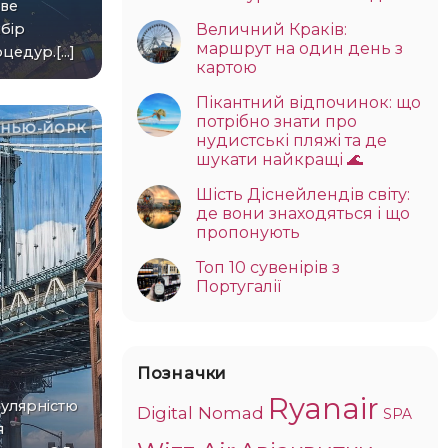
єве
Величний Краків:
бір
маршрут на один день з
едур.[...]
картою
Пікантний відпочинок: що
потрібно знати про
НЬЮ-ЙОРК
нудистські пляжі та де
шукати найкращі 🌊
Шість Діснейлендів світу:
де вони знаходяться і що
пропонують
Топ 10 сувенірів з
Португалії
Позначки
Ryanair
Digital Nomad
SPA
я