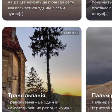
Каїра. Це найбільша піраміда світу,
починаєть
яка вважається одним із семи
протікає 
чудес[...]
окрузі[...]
РУМУНІЯ
Трансільванія
Пальмі
Трансільванія – це один із
Пальміра, стародавнє місто на
найзагадковіших регіонів Румунії,
території 