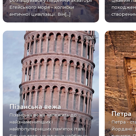
розташувався у південній акваторії
цікавим л
Егейського моря – колиски
походженн
античної цивілізації. Він[...]
створеними 
ПІЗА
Пізанська вежа
Петра
Пізанська вежа належить до
найзнаменитіших і
Петра - стародавнє місто в
найпопулярніших пам'яток Італії.
Йорданії.