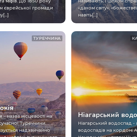
та міфів. До 1850 року
називають, і цілком спр
м єврейської громади
«дахом світу», «божестве
[...]
навіть[...]
ТУРЕЧЧИНА
К
окія
Ніагарський вод
сучасної Туреччини.
Ніагарський водоспад - каскад
зується надзвичайно
водоспадів на кордоні 