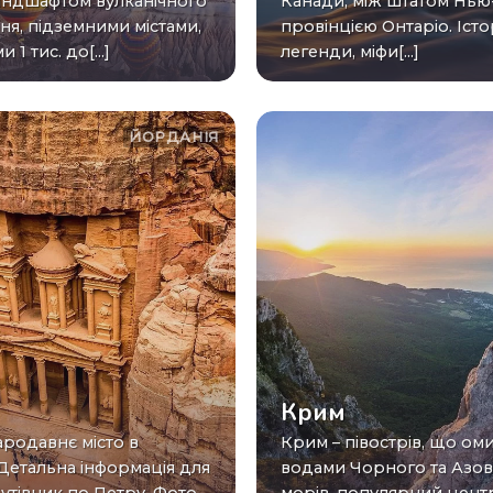
андшафтом вулканічного
Канади, між штатом Нью
я, підземними містами,
провінцією Онтаріо. Істор
1 тис. до[...]
легенди, міфи[...]
ЙОРДАНІЯ
Крим
Крим – півострів, що омивається
 Детальна інформація для
водами Чорного та Азо