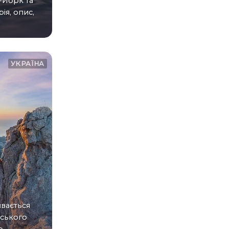
-Йорк та
ія, опис,
УКРАЇНА
вського