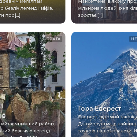
о древнім мегалітам
Манхеттена, в якому про
 безліч легенд і міфів.
мільйона людей, їхня кіл
и про[...]
зростає.[...]
ПРАГА
Н
Гора Еверест
ов
Еверест, відомий також як
Джомолунгма, є найви
яний безліччю легенд,
точкою нашої планети. 