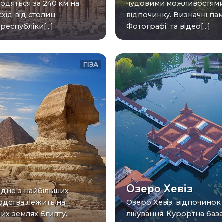
одяться за 240 км на
чудовими можливостями
схід від столиці
відпочинку. Визначні пам
республіки[...]
Фотографії та відео[...]
ГІЗА
Озеро Хевіз
юдства лежить на
Озеро Хевіз, відпочинок та
их землях Єгипту.
лікування. Курортна баз