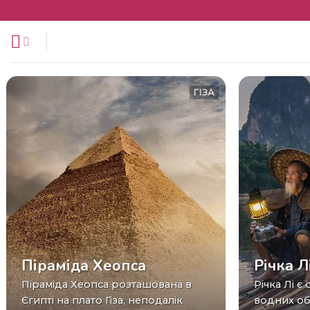
Перейти
до
змісту
ГІЗА
Піраміда Хеопса
Річка Л
Піраміда Хеопса розташована в
Річка Лі є одним із найкрасивіших
Єгипті на плато Гіза, неподалік
водних об'